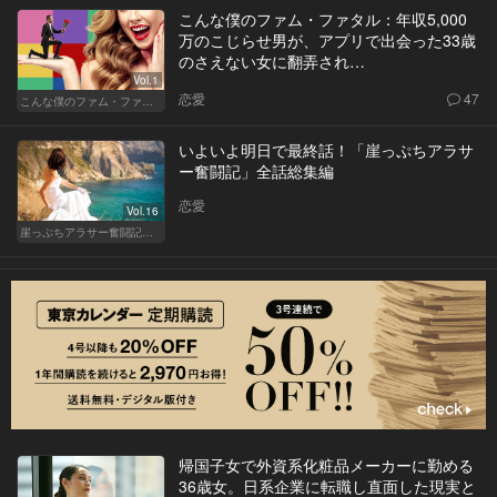
こんな僕のファム・ファタル：年収5,000
万のこじらせ男が、アプリで出会った33歳
のさえない女に翻弄され…
Vol.1
恋愛
47
こんな僕のファム・ファタル
いよいよ明日で最終話！「崖っぷちアラサ
ー奮闘記」全話総集編
恋愛
Vol.16
崖っぷちアラサー奮闘記 written by 内埜さくら
帰国子女で外資系化粧品メーカーに勤める
36歳女。日系企業に転職し直面した現実と