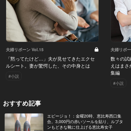
夫婦リボーン Vol.15
夫婦リボーン 
「黙ってたけど…」夫が見せてきたエクセ
数々の試
ルシート。妻が驚愕した、その中身とは
えはまさ
集編
#小説
#小説
おすすめ記事
エビージョ！：金曜20時、恵比寿西口集
合。3,000円の赤いソールを貼り、ルブタ
ンもどきな靴に仕上げる恵比寿女子