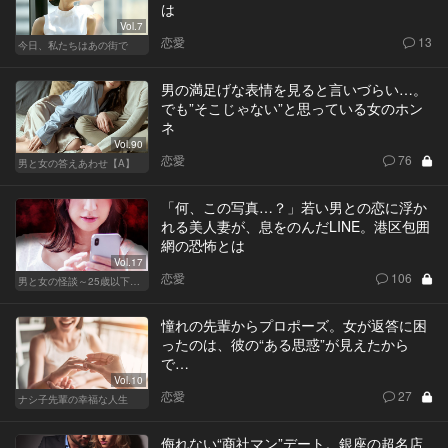
は
Vol.7
恋愛
13
今日、私たちはあの街で
男の満足げな表情を見ると言いづらい…。
でも”そこじゃない”と思っている女のホン
ネ
Vol.90
恋愛
76
男と女の答えあわせ【A】
「何、この写真…？」若い男との恋に浮か
れる美人妻が、息をのんだLINE。港区包囲
網の恐怖とは
Vol.17
恋愛
106
男と女の怪談～25歳以下閲覧禁止～
憧れの先輩からプロポーズ。女が返答に困
ったのは、彼の“ある思惑”が見えたから
で…
Vol.10
恋愛
27
ナシ子先輩の幸福な人生
侮れない“商社マン”デート。銀座の超名店