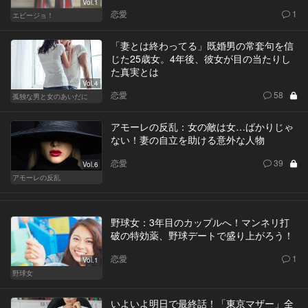
Vol.1
恋愛
1
エビージョ！
「妻とは終わってる」既婚男の常套句を信
じた25歳女。4年後、彼女が目の当たりし
た真実とは
Vol.4
恋愛
58
孤独な男と女のあいだに
アモーレの反乱：女の敵は女…ばかりじゃ
ない！妻の自立を助ける意外な人物
恋愛
39
Vol.6
アモーレの反乱
野球女：3年目のカップルへ！マンネリ打
破の特効薬、野球デートで盛り上がろう！
恋愛
1
Vol.1
野球女
いよいよ明日で最終話！「東京マザー」全