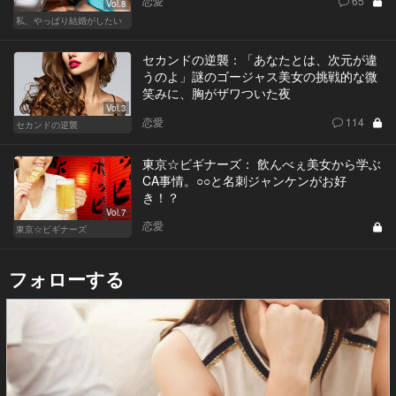
恋愛
65
Vol.8
私、やっぱり結婚がしたい
セカンドの逆襲：「あなたとは、次元が違
うのよ」謎のゴージャス美女の挑戦的な微
笑みに、胸がザワついた夜
Vol.3
恋愛
114
セカンドの逆襲
東京☆ビギナーズ： 飲んべぇ美女から学ぶ
CA事情。○○と名刺ジャンケンがお好
き！？
Vol.7
恋愛
東京☆ビギナーズ
フォローする