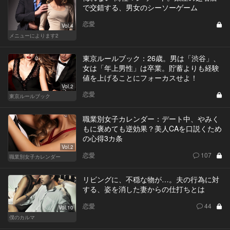
で交錯する、男女のシーソーゲーム
恋愛
Vol.4
メニューによります2
東京ルールブック：26歳。男は「渋谷」、
女は「年上男性」は卒業。貯蓄よりも経験
値を上げることにフォーカスせよ！
Vol.2
恋愛
東京ルールブック
職業別女子カレンダー：デート中、やみく
もに褒めても逆効果？美人CAを口説くため
の心得3カ条
Vol.2
恋愛
107
職業別女子カレンダー
リビングに、不穏な物が…。夫の行為に対
する、姿を消した妻からの仕打ちとは
恋愛
44
Vol.10
僕のカルマ