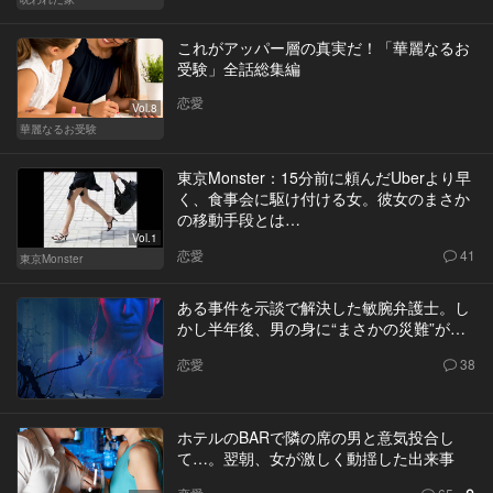
これがアッパー層の真実だ！「華麗なるお
受験」全話総集編
恋愛
Vol.8
華麗なるお受験
東京Monster：15分前に頼んだUberより早
く、食事会に駆け付ける女。彼女のまさか
の移動手段とは…
Vol.1
恋愛
41
東京Monster
ある事件を示談で解決した敏腕弁護士。し
かし半年後、男の身に“まさかの災難”が…
恋愛
38
ホテルのBARで隣の席の男と意気投合し
て…。翌朝、女が激しく動揺した出来事