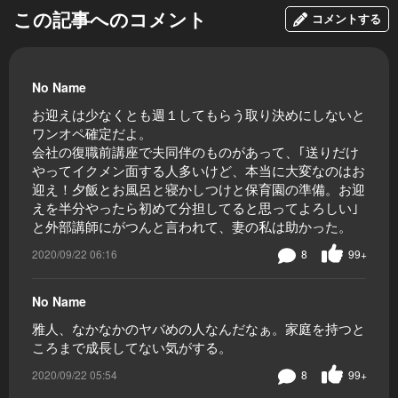
この記事へのコメント
コメントする
No Name
お迎えは少なくとも週１してもらう取り決めにしないと
ワンオペ確定だよ。
会社の復職前講座で夫同伴のものがあって、｢送りだけ
やってイクメン面する人多いけど、本当に大変なのはお
迎え！夕飯とお風呂と寝かしつけと保育園の準備。お迎
えを半分やったら初めて分担してると思ってよろしい｣
と外部講師にがつんと言われて、妻の私は助かった。
2020/09/22 06:16
8
99+
No Name
雅人、なかなかのヤバめの人なんだなぁ。家庭を持つと
ころまで成長してない気がする。
2020/09/22 05:54
8
99+