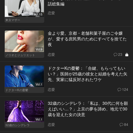
話総集編
恋愛
Vol.15
東京マザー
金より愛。京都・老舗和菓子屋のご令嬢
が、愛する庶民男のためにすべてを捨てた
夜
Vol.9
恋愛
23
ノリオとジュリエット
ドクターKの憂鬱：「合鍵、もらってもい
い？」医師が25歳の彼女と結婚を考えた矢
先、実家に猛反対されたワケ
Vol.1
恋愛
124
ドクターKの憂鬱
32歳のシンデレラ：「私は、30代に何を願
えばいい…？」上京の夢を諦め、地元で30
歳を迎えた女の決意
Vol.1
恋愛
84
32歳のシンデレラ