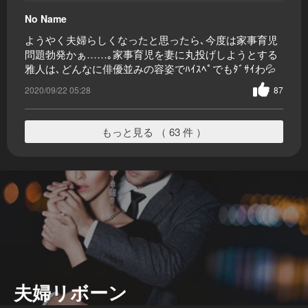
No Name
ようやく夫婦らしくなったと思ったら､今度は家事育児
問題勃発かぁ……｡家事育児を妻に丸投げしようとする
雅人は､どんなに俳優並みの容姿でﾊｲｽﾍﾟでもﾀﾞｻｲわ💦
2020/09/22 05:28
87
もっと見る （ 63 件 ）
夫婦リボーン