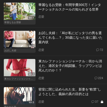
華麗なるお受験：年間学費300万！インタ
ーナショナルスクールの知られざる世界
恋愛
Vol.1
華麗なるお受験
お試し夫婦：「AIが私にピッタリの男を選
んでくれる…？」30歳になった女に届いた
案内状
Vol.1
恋愛
72
お試し夫婦
東カレファッションジャーナル：街から消
えた、港区女子の戦闘服。ラップワンピは
死んだのか！？
Vol.1
恋愛
224
東カレファッションジャーナル
密室に閉じ込められた女。新妻を“軟禁”し
ようとした、義妹の真の目的とは
恋愛
37
Vol.5
呪われた家