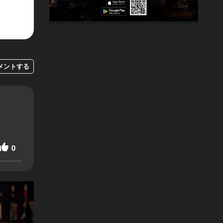
メントする
0