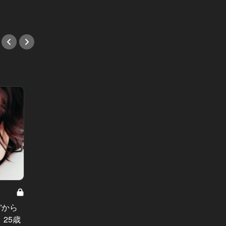
#パスタ
#中華
東京イ
World Trend News Vol.80
プレイ
ロレックス？オメガ？「日本人が一
”から
える、
番好きな高級時計」が判明！
25歳