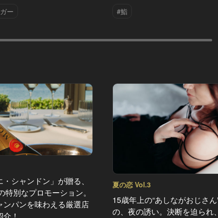
ーガー
#鮨
エ・シャンドン」が贈る、
夏の恋 Vol.3
夏の特別なプロモーション。
15歳年上の“あしながおじさん
ャンパンを味わえる厳選店
の、夜の誘い。決断を迫られ、
紹介！