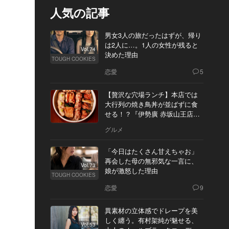
人気の記事
男女3人の旅だったはずが、帰り
は2人に…。1人の女性が残ると
Vol.74
決めた理由
TOUGH COOKIES
恋愛
5
【贅沢な穴場ランチ】本店では
大行列の焼き鳥丼が並ばずに食
せる！？『伊勢廣 赤坂山王店』
へ
グルメ
「今日はたくさん甘えちゃお」
再会した母の無邪気な一言に、
Vol.73
娘が激怒した理由
TOUGH COOKIES
恋愛
9
異素材の立体感でドレープを美
しく纏う。有村架純が魅せる、
Vol.53