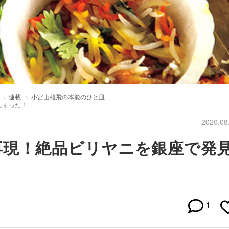
連載
小宮山雄飛の本能のひと皿
しまった！
2020.08
再現！絶品ビリヤニを銀座で発
1