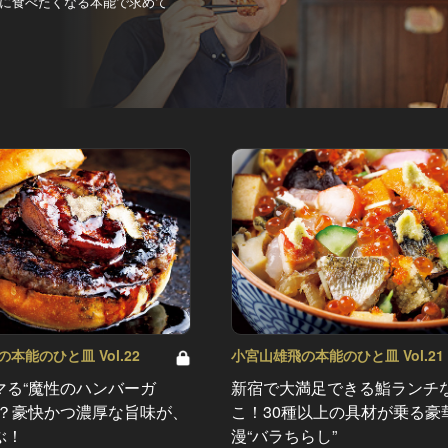
に食べたくなる本能で求めて
本能のひと皿 Vol.22
小宮山雄飛の本能のひと皿 Vol.21
マる“魔性のハンバーガ
新宿で大満足できる鮨ランチ
…？豪快かつ濃厚な旨味が、
こ！30種以上の具材が乗る豪
ぶ！
漫“バラちらし”