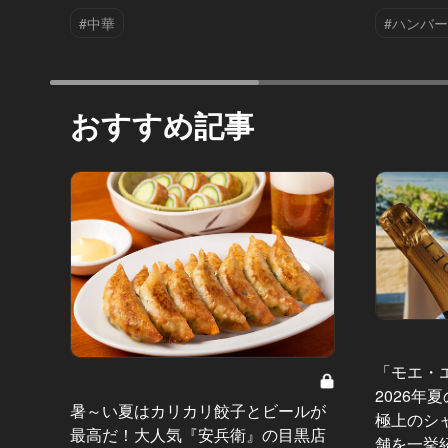
#中華
#ハンバ
おすすめ記事
「モエ・
2026年
暑～い夏はカリカリ餃子とビールが
極上のシ
最高だ！大人気『安兵衛』の目黒店
舗を一挙