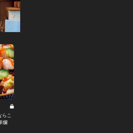
小宮山雄飛の本能のひと皿 Vol.20
小宮山雄
ならこ
濃厚な白子の旨みがパスタと絶妙に
とろけ
華爛
絡む！食通もイチオシの“大人のご褒
て食べ
美パスタ”
く、斬