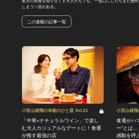
東京の美食を知り尽くす大人たちでも、一度口にしたらまた無性
しまう一品がある。
この連載の記事一覧
小宮山雄飛の本能のひと皿 Vol.23
小宮山雄飛の
「中華×ナチュラルワイン」で楽し
食通がハ
む大人カジュアルなデートに！食通
ー”とは
が推す最強の店
感動を呼