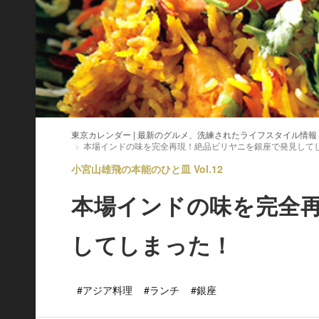
東京カレンダー | 最新のグルメ、洗練されたライフスタイル情報
本場インドの味を完全再現！絶品ビリヤニを銀座で発見して
小宮山雄飛の本能のひと皿 Vol.12
本場インドの味を完全
してしまった！
#アジア料理
#ランチ
#銀座