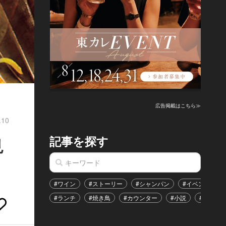
広告掲載はこちら≫
.10
記事を探す
見
#ワイン
#ストーリー
#シャンパン
#イベント
#ランチ
#焼き鳥
#カウンター
#小説
#恋愛