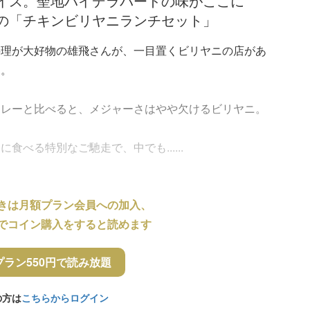
イス。聖地ハイデラバードの味がここに
の「チキンビリヤニランチセット」
料理が大好物の雄飛さんが、一目置くビリヤニの店があ
た。
カレーと比べると、メジャーさはやや欠けるビリヤニ。
べる特別なご馳走で、中でも......
きは月額プラン会員への加入、
でコイン購入をすると読めます
プラン550円で読み放題
の方は
こちらからログイン