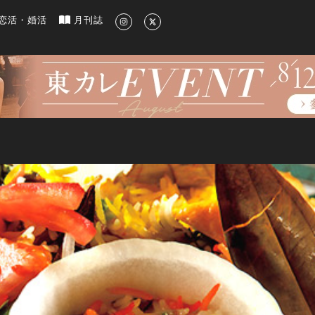
新のグルメ、洗練されたライフスタイル情報
恋活・婚活
月刊誌