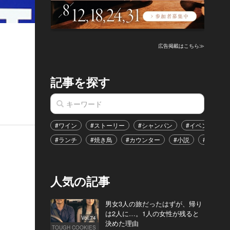
広告掲載はこちら≫
.
記事を探す
#ワイン
#ストーリー
#シャンパン
#イベント
#ランチ
#焼き鳥
#カウンター
#小説
#恋愛
人気の記事
男女3人の旅だったはずが、帰り
は2人に…。1人の女性が残ると
Vol.74
決めた理由
TOUGH COOKIES