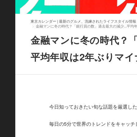
東京カレンダー | 最新のグルメ、洗練されたライフスタイル情報
金融マンに冬の時代？「銀行員の数」過去最大の減少...平均
金融マンに冬の時代？「
平均年収は2年ぶりマイ
今日知っておきたい旬な話題を厳選したWorld
毎日の5分で世界のトレンドをキャッチ