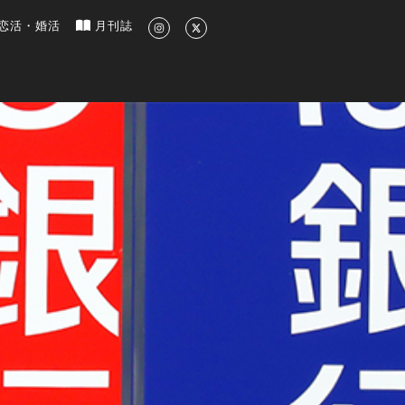
新のグルメ、洗練されたライフスタイル情報
恋活・婚活
月刊誌