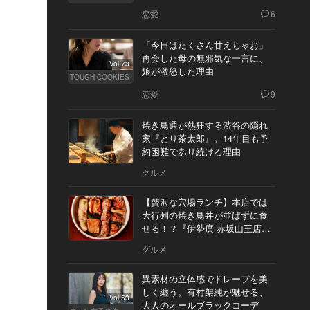
恋愛
6
「今日はたくさん甘えちゃお」
再会した母の無邪気な一言に、
Vol.73
娘が激怒した理由
TOUGH COOKIES
恋愛
9
焼き鳥通が熱狂する渋谷の隠れ
家『とり茶太郎』。14年目も予
約困難であり続ける理由
グルメ
【贅沢な穴場ランチ】本店では
大行列の焼き鳥丼が並ばずに食
せる！？『伊勢廣 赤坂山王店』
へ
グルメ
異素材の立体感でドレープを美
しく纏う。有村架純が魅せる、
Vol.53
大人のオールブラックコーデ