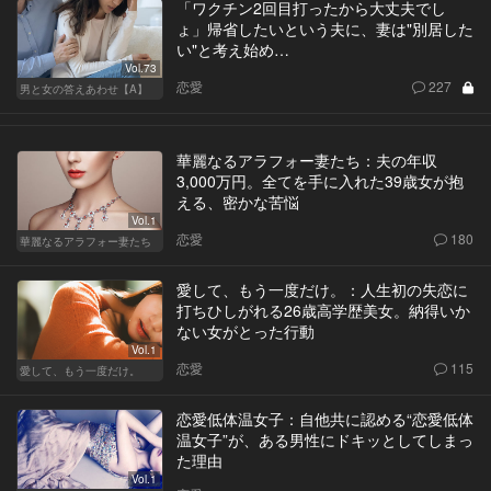
「ワクチン2回目打ったから大丈夫でし
ょ」帰省したいという夫に、妻は"別居した
い"と考え始め…
Vol.73
恋愛
227
男と女の答えあわせ【A】
華麗なるアラフォー妻たち：夫の年収
3,000万円。全てを手に入れた39歳女が抱
える、密かな苦悩
Vol.1
恋愛
180
華麗なるアラフォー妻たち
愛して、もう一度だけ。：人生初の失恋に
打ちひしがれる26歳高学歴美女。納得いか
ない女がとった行動
Vol.1
恋愛
115
愛して、もう一度だけ。
恋愛低体温女子：自他共に認める“恋愛低体
温女子”が、ある男性にドキッとしてしまっ
た理由
Vol.1