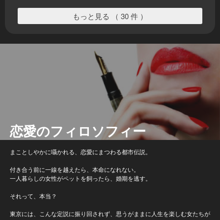
もっと見る （ 30 件 ）
恋愛のフィロソフィー
まことしやかに囁かれる、恋愛にまつわる都市伝説。
付き合う前に一線を越えたら、本命になれない。
一人暮らしの女性がペットを飼ったら、婚期を逃す。
それって、本当？
東京には、こんな定説に振り回されず、思うがままに人生を楽しむ女たちが