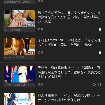
恋愛
恋愛低体温女子 written by 内埜さくら
独りですが何か：サヨナラ大好きな人。あ
の指輪を見るたびに思い出す、婚約破棄と
いう地獄
Vol.8
恋愛
独りですが何か
それも1つのLOVE：23時過ぎ。「今から逢
おう」衝動的に口にした男の、胸の内
恋愛
Vol.8
それも1つのLOVE
天秤女～恋は同時進行で～：「婚活は、同
時進行が基本でしょ？」強欲な26歳美女の
大胆すぎる計画
Vol.1
恋愛
123
天秤女～恋は同時進行で～
花より高級車：「ベンツAMG SL65」オー
ナーが求める極上の女像とは