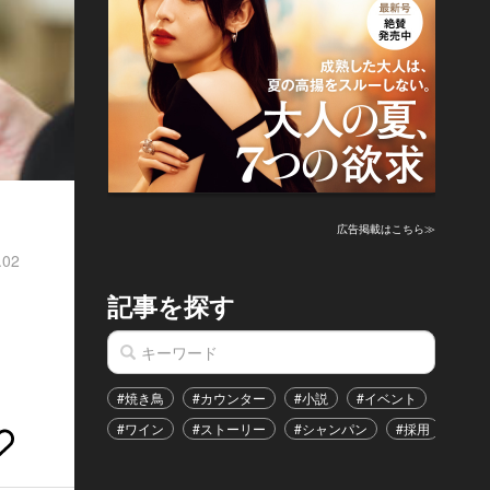
広告掲載はこちら≫
.02
記事を探す
#焼き鳥
#カウンター
#小説
#イベント
#港区
#ワイン
#ストーリー
#シャンパン
#採用
#恋