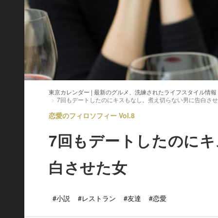
東京カレンダー | 最新のグルメ、洗練されたライフスタイル情報
7回もデートしたのにキスもなし。煮え切らない男に告白さ
恋愛のフィロソフィー Vol.8
7回もデートしたのに
白させた女
#小説
#レストラン
#友達
#恋愛