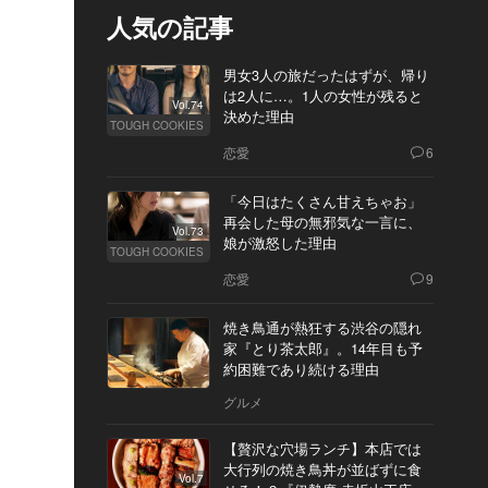
人気の記事
男女3人の旅だったはずが、帰り
は2人に…。1人の女性が残ると
Vol.74
決めた理由
TOUGH COOKIES
恋愛
6
「今日はたくさん甘えちゃお」
再会した母の無邪気な一言に、
Vol.73
娘が激怒した理由
TOUGH COOKIES
恋愛
9
焼き鳥通が熱狂する渋谷の隠れ
家『とり茶太郎』。14年目も予
約困難であり続ける理由
グルメ
【贅沢な穴場ランチ】本店では
大行列の焼き鳥丼が並ばずに食
Vol.7