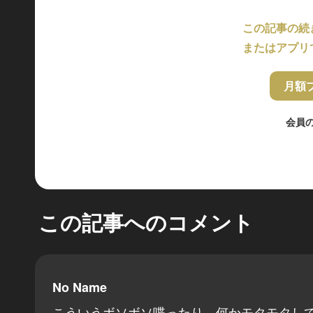
この記事の続
またはアプリ
月額
会員
この記事へのコメント
No Name
こういうボソボソ喋ったり、何かモタモタし