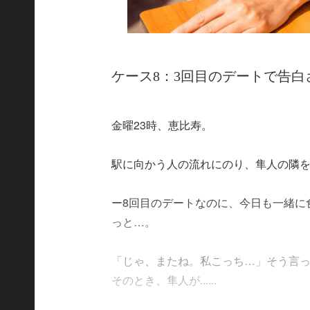
ケース8：3回目のデートで告
金曜23時、恵比寿。
駅に向かう人の流れにのり、隼人の隣
ー8回目のデートなのに、今日も一緒に
っと…。
「じゃ、またね。私こっち…」そう言
そのとき、隼人が......