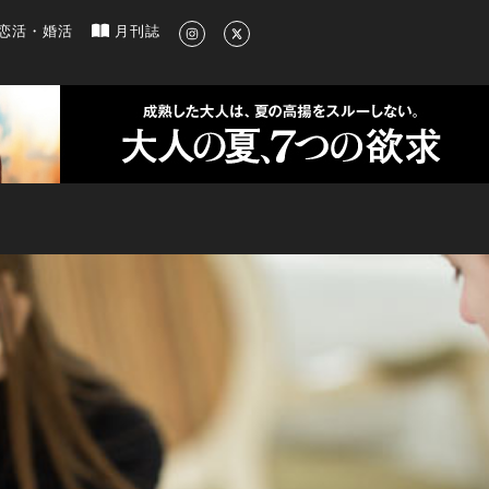
新のグルメ、洗練されたライフスタイル情報
恋活・婚活
月刊誌