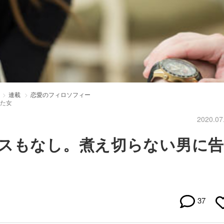
連載
恋愛のフィロソフィー
せた女
2020.07
キスもなし。煮え切らない男に告
37