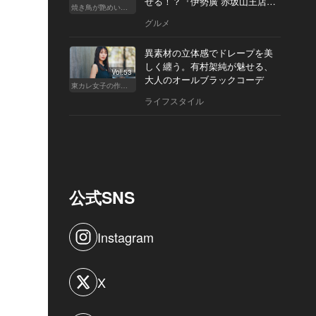
せる！？『伊勢廣 赤坂山王店』
焼き鳥が艶めいてきた
へ
グルメ
異素材の立体感でドレープを美
しく纏う。有村架純が魅せる、
Vol.53
大人のオールブラックコーデ
東カレ女子の作り方
ライフスタイル
公式SNS
Instagram
X