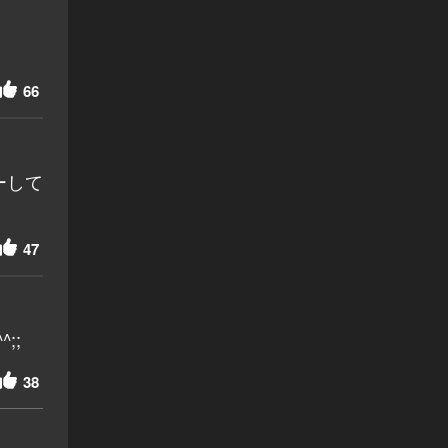
66
ーして
47
;;
38