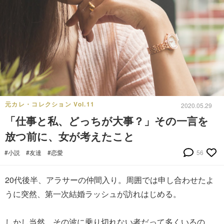
元カレ・コレクション Vol.11
2020.05.29
「仕事と私、どっちが大事？」その一言を
放つ前に、女が考えたこと
#小説
#友達
#恋愛
56
20代後半、アラサーの仲間入り。周囲では申し合わせたよ
うに突然、第一次結婚ラッシュが訪れはじめる。
しかし当然、その波に乗り切れない者だって多くいるの