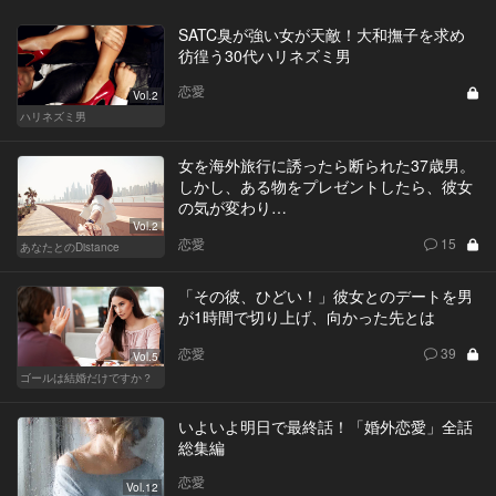
SATC臭が強い女が天敵！大和撫子を求め
彷徨う30代ハリネズミ男
恋愛
Vol.2
ハリネズミ男
女を海外旅行に誘ったら断られた37歳男。
しかし、ある物をプレゼントしたら、彼女
の気が変わり…
Vol.2
恋愛
15
あなたとのDistance
「その彼、ひどい！」彼女とのデートを男
が1時間で切り上げ、向かった先とは
恋愛
39
Vol.5
ゴールは結婚だけですか？
いよいよ明日で最終話！「婚外恋愛」全話
総集編
恋愛
Vol.12