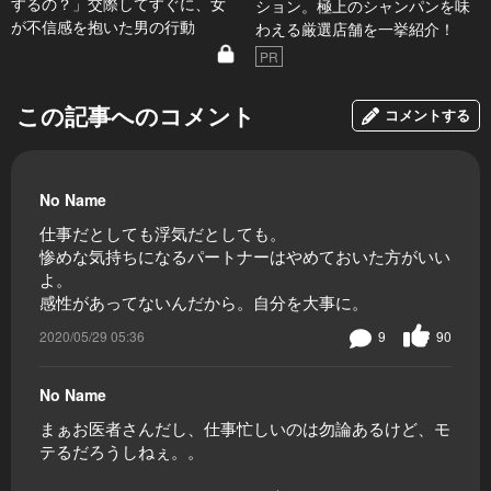
するの？」交際してすぐに、女
ション。極上のシャンパンを味
が不信感を抱いた男の行動
わえる厳選店舗を一挙紹介！
PR
この記事へのコメント
コメントする
No Name
仕事だとしても浮気だとしても。
惨めな気持ちになるパートナーはやめておいた方がいい
よ。
感性があってないんだから。自分を大事に。
2020/05/29 05:36
9
90
No Name
まぁお医者さんだし、仕事忙しいのは勿論あるけど、モ
テるだろうしねぇ。。