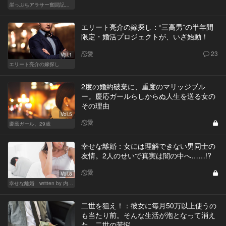
崖っぷちアラサー奮闘記 written by 内埜さくら
エリート亮介の嫁探し：“三高男”の半年間
限定・婚活プロジェクトが、いざ始動！
恋愛
23
Vol.1
エリート亮介の嫁探し
2度の婚約破棄に、重度のマリッジブル
ー。慶応ガールらしからぬ人生を送る女の
その理由
Vol.5
恋愛
慶應ガール、29歳
幸せな離婚：女には理解できない男同士の
友情。2人のせいで真実は闇の中へ……!?
恋愛
Vol.8
幸せな離婚 written by 内埜さくら
二世を狙え！：彼女に毎月50万以上使うの
も当たり前。そんな生活が泡となって消え
た、二世の苦悩