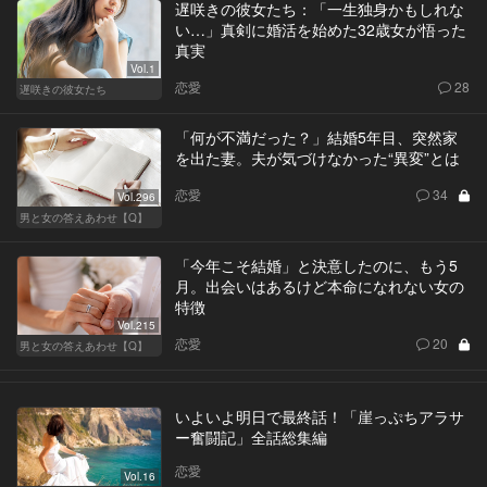
遅咲きの彼女たち：「一生独身かもしれな
い…」真剣に婚活を始めた32歳女が悟った
真実
Vol.1
恋愛
28
遅咲きの彼女たち
「何が不満だった？」結婚5年目、突然家
を出た妻。夫が気づけなかった“異変”とは
恋愛
34
Vol.296
男と女の答えあわせ【Q】
「今年こそ結婚」と決意したのに、もう5
月。出会いはあるけど本命になれない女の
特徴
Vol.215
恋愛
20
男と女の答えあわせ【Q】
いよいよ明日で最終話！「崖っぷちアラサ
ー奮闘記」全話総集編
恋愛
Vol.16