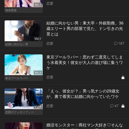
恋愛
Vol.1
独身貴族
結婚に向かない男：東大卒・外銀勤務。36
歳エリート男の部屋で見た、ドン引きの光
景とは
Vol.1
恋愛
187
結婚に向かない男
東京プールラバー：思わず二度見してしま
う水着美女！彼女が大人の遊び場に集うワ
ケ
Vol.2
恋愛
東京プールラバー
「えっ、彼女が？」男っ気ナシの29歳女
が、裏で着実に結婚に向かっていたワケ
恋愛
47
Vol.4
恋愛のフィロソフィー
婚活モンスター：商社マン大好き♡そんな