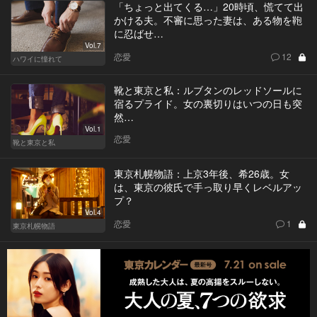
「ちょっと出てくる…」20時頃、慌てて出
かける夫。不審に思った妻は、ある物を鞄
に忍ばせ…
Vol.7
恋愛
12
ハワイに憧れて
靴と東京と私：ルブタンのレッドソールに
宿るプライド。女の裏切りはいつの日も突
然…
Vol.1
恋愛
靴と東京と私
東京札幌物語：上京3年後、希26歳。女
は、東京の彼氏で手っ取り早くレベルアッ
プ？
Vol.4
恋愛
1
東京札幌物語