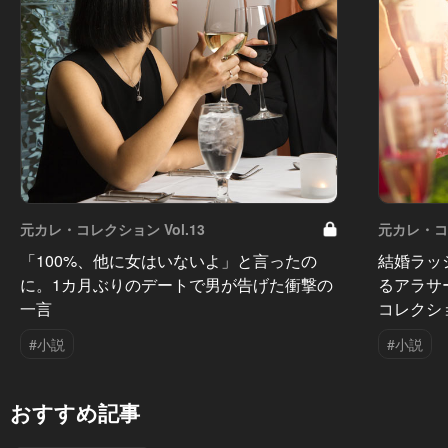
元カレ・コレクション Vol.13
元カレ・コレ
「100%、他に女はいないよ」と言ったの
結婚ラッ
に。1カ月ぶりのデートで男が告げた衝撃の
るアラサ
一言
コレクシ
#小説
#小説
おすすめ記事