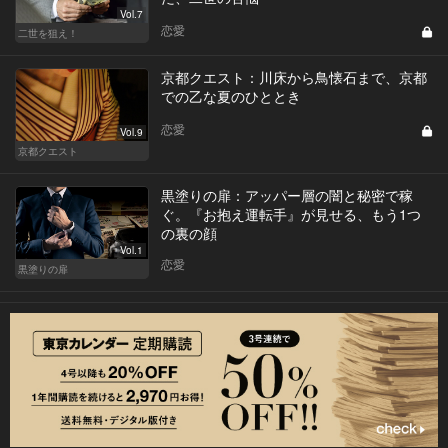
Vol.7
恋愛
二世を狙え！
京都クエスト：川床から鳥懐石まで、京都
での乙な夏のひととき
恋愛
Vol.9
京都クエスト
黒塗りの扉：アッパー層の闇と秘密で稼
ぐ。『お抱え運転手』が見せる、もう1つ
の裏の顔
Vol.1
恋愛
黒塗りの扉