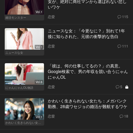
女が、絶対に商社マンから選ばれない悲し
いワケ
Vol.1
恋愛
115
婚活モンスター
ニュースな女：「今更なに？」別れて1年
後に知らされた、元彼の衝撃的な告白
恋愛
111
Vol.1
ニュースな女
「彼は、何の仕事してるの？」の真意。
Google検索で、男の年収を競い合うにゃん
にゃんOL
Vol.6
恋愛
5
にゃんにゃんOL物語
かわいく生きられない女たち：メガバンク
勤務、28歳ワセジョの婚活が難航するワケ
恋愛
18
Vol.1
かわいく生きられない女たち