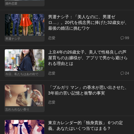
婚外恋愛
男運ナシ子：「美人なのに、男運ゼ
ロ…」。20代を残念男に捧げた32歳女が、
最後の婚活に挑むワケ
Vol.1
恋愛
99
男運ナシ子
上京4年の26歳女子。美人で性格良しの芦
屋育ちのお嬢様が、アプリで男から避けら
れる理由とは
Vol.2
恋愛
24
今日、私たちはあの街で
「ブルガリ マン」の香水が思い出させた、
3年前の苦い記憶と衝撃の事実
恋愛
Vol.1
忘れられない香り
東京カレンダー的「独身貴族」 6つの定
義。あなたはいくつ当てはまる？