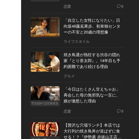
恋愛
6
「自立した女性になりたい」日
向坂46藤嶌果歩、初単独センタ
ーの不安と20歳の理想像
ライフスタイル
焼き鳥通が熱狂する渋谷の隠れ
家『とり茶太郎』。14年目も予
約困難であり続ける理由
グルメ
「今日はたくさん甘えちゃお」
再会した母の無邪気な一言に、
Vol.73
娘が激怒した理由
TOUGH COOKIES
恋愛
9
【贅沢な穴場ランチ】本店では
大行列の焼き鳥丼が並ばずに食
Vol.7
せる！？『伊勢廣 赤坂山王店』