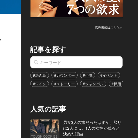
広告掲載はこちら≫
ン
記事を探す
#焼き鳥
#カウンター
#小説
#イベント
#港区
#ワイン
#ストーリー
#シャンパン
#採用
#恋
人気の記事
男女3人の旅だったはずが、帰り
は2人に…。1人の女性が残ると
Vol.74
決めた理由
TOUGH COOKIES