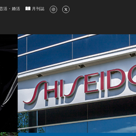
新のグルメ、洗練されたライフスタイル情報
恋活・婚活
月刊誌