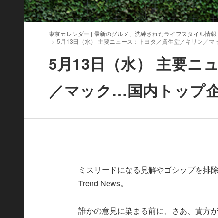
東京カレンダー | 最新のグルメ、洗練されたライフスタイル情報
5月13日（水） 主要ニュース：トヨタ／資生堂／キリン／マ
5月13日（水） 主要
／マック…国内トップ企
ミスリードになる見解やゴシップを排除
Trend News。
誰かの意見に染まる前に、さあ、貴方が