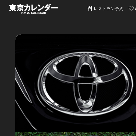
東京カレンダー | 最
レストラン予約