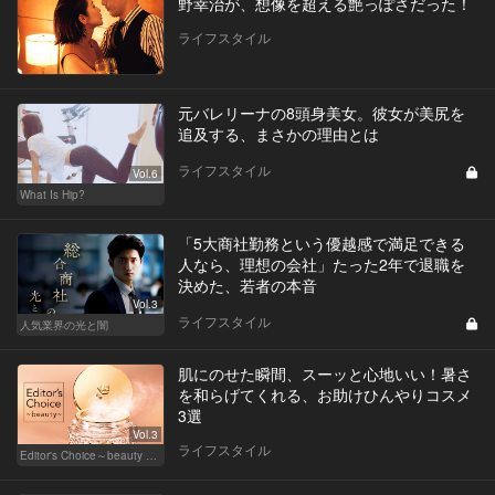
野幸治が、想像を超える艶っぽさだった！
ライフスタイル
元バレリーナの8頭身美女。彼女が美尻を
追及する、まさかの理由とは
ライフスタイル
Vol.6
What Is Hip?
「5大商社勤務という優越感で満足できる
人なら、理想の会社」たった2年で退職を
決めた、若者の本音
Vol.3
ライフスタイル
人気業界の光と闇
肌にのせた瞬間、スーッと心地いい！暑さ
を和らげてくれる、お助けひんやりコスメ
3選
Vol.3
ライフスタイル
Editor's Choice～beauty & wellness～