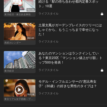
続ける「駅の待ち合わせ都内定番スポッ
ト」10選
Vol.35
ライフスタイル
東洋経済・東京鉄道事情
土屋太鳳がガーデンプレイスのツリーには
しゃぐから、もうこっちまで幸せになっ
た！
Vol.40
ライフスタイル
表紙カレンダー
あなたのマンションはランクインしてい
る？東京23区「マンション値上がり額」ト
ップ500を発表！
Vol.1
ライフスタイル
東洋経済
モデル・インフルエンサーの“恵比寿女
子”（30歳）の好きな男性のタイプは？
ライフスタイル
Vol.18
東京リアル女子図鑑～プロローグ編～