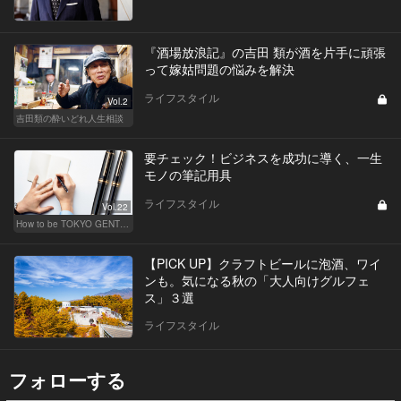
『酒場放浪記』の吉田 類が酒を片手に頑張
って嫁姑問題の悩みを解決
ライフスタイル
Vol.2
吉田類の酔いどれ人生相談
要チェック！ビジネスを成功に導く、一生
モノの筆記用具
ライフスタイル
Vol.22
How to be TOKYO GENTS 東京人よ、紳士たれ！
【PICK UP】クラフトビールに泡酒、ワイ
ンも。気になる秋の「大人向けグルフェ
ス」３選
ライフスタイル
フォローする