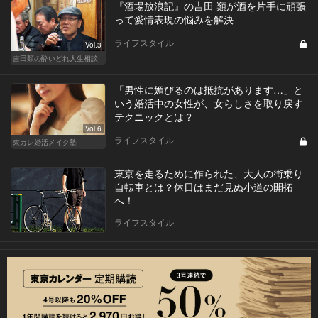
『酒場放浪記』の吉田 類が酒を片手に頑張
って愛情表現の悩みを解決
ライフスタイル
Vol.3
吉田類の酔いどれ人生相談
「男性に媚びるのは抵抗があります…」と
いう婚活中の女性が、女らしさを取り戻す
テクニックとは？
Vol.6
ライフスタイル
東カレ婚活メイク塾
東京を走るために作られた、大人の街乗り
自転車とは？休日はまだ見ぬ小道の開拓
へ！
ライフスタイル