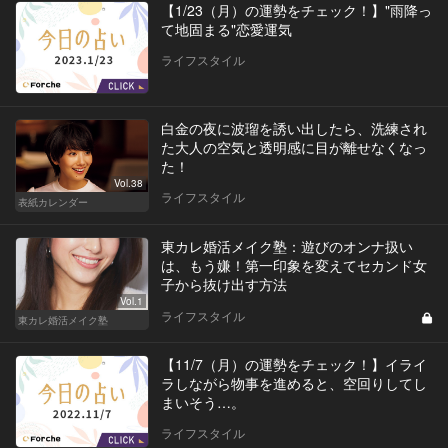
【1/23（月）の運勢をチェック！】"雨降っ
て地固まる"恋愛運気
ライフスタイル
白金の夜に波瑠を誘い出したら、洗練され
た大人の空気と透明感に目が離せなくなっ
た！
Vol.38
ライフスタイル
表紙カレンダー
東カレ婚活メイク塾：遊びのオンナ扱い
は、もう嫌！第一印象を変えてセカンド女
子から抜け出す方法
Vol.1
ライフスタイル
東カレ婚活メイク塾
【11/7（月）の運勢をチェック！】イライ
ラしながら物事を進めると、空回りしてし
まいそう…。
ライフスタイル