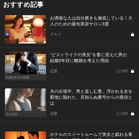
おすすめ記事
お洒落な人は自分磨きも徹底している！大
人のための最旬美容サロン3選
グルメ
“どストライクの美女”を妻に迎えた男が、
結婚3年目に離婚を考えた理由
恋愛
262
Vol.4
結婚3年目の危機
夫の出張中、男と楽しむ妻。浮かれる女を
窮地に陥れた、見知らぬ番号からの着信と
は
Vol.6
恋愛
258
夫の反乱
ホテルのスイートルームで美女と戯れる東