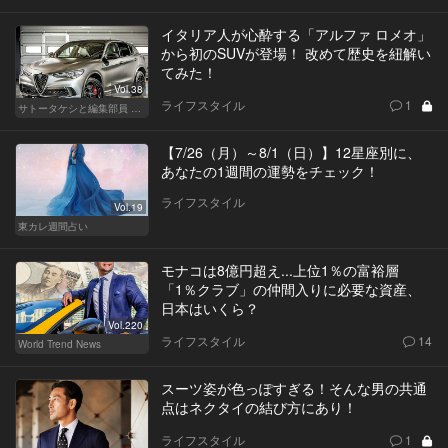
イタリア人が心酔する「アルファ ロメオ」
から初のSUVが登場！ 改めて歴史を紐解い
てみた！
Vol.38
ライフスタイル
1
サトータケシと編集部員 船山の"CAR GENTSへの道"
【7/26（月）～8/1（日）】12星座別に、
あなたの1週間の運勢をチェック！
ライフスタイル
Vol.19
東カレ週間占い
モナコは8億円超え...上位1％の富裕層
「1％クラブ」の仲間入りに必要な資産、
日本はいくら？
Vol.220
ライフスタイル
14
World Trend News
スーツ姿が色っぽすぎる！そんな男の共通
点はネクタイの結び方にあり！
ライフスタイル
1