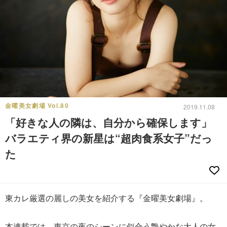
金曜美女劇場 Vol.80
2019.11.08
「好きな人の隣は、自分から確保します」
バラエティ界の新星は“超肉食系女子”だっ
た
東カレ厳選の麗しの美女を紹介する『金曜美女劇場』。
本連載では、東京の夜のシーンに似合う艶やかな大人の女