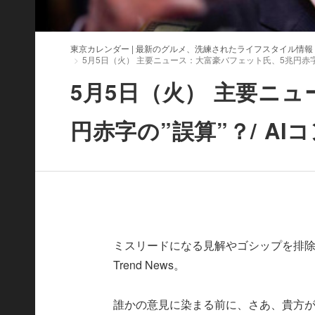
東京カレンダー | 最新のグルメ、洗練されたライフスタイル情報
5月5日（火） 主要ニュース：大富豪バフェット氏、5兆円赤字の
5月5日（火） 主要ニ
円赤字の”誤算”？/ AI
ミスリードになる見解やゴシップを排除
Trend News。
誰かの意見に染まる前に、さあ、貴方が