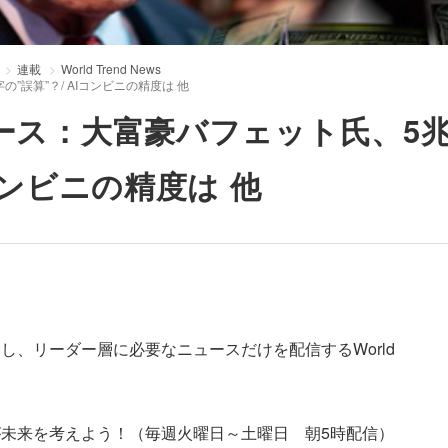
連載
World Trend News
”誤算”？/ AIコンビニの精度は 他
ュース：大富豪バフェット氏、5
コンビニの精度は 他
し、リーダー層に必要なニュースだけを配信するWorld
未来を考えよう！（毎週火曜日～土曜日 朝5時配信）