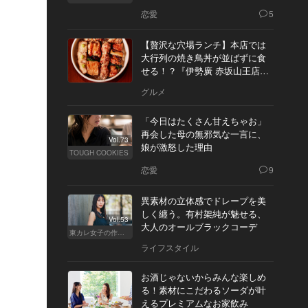
恋愛
5
【贅沢な穴場ランチ】本店では
大行列の焼き鳥丼が並ばずに食
せる！？『伊勢廣 赤坂山王店』
へ
グルメ
「今日はたくさん甘えちゃお」
再会した母の無邪気な一言に、
Vol.73
娘が激怒した理由
TOUGH COOKIES
恋愛
9
異素材の立体感でドレープを美
しく纏う。有村架純が魅せる、
Vol.53
大人のオールブラックコーデ
東カレ女子の作り方
ライフスタイル
お酒じゃないからみんな楽しめ
る！素材にこだわるソーダが叶
えるプレミアムなお家飲み