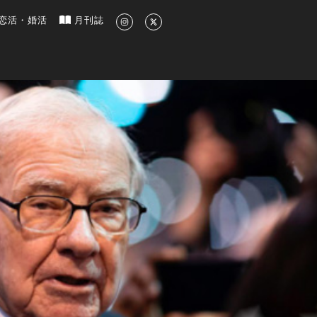
新のグルメ、洗練されたライフスタイル情報
恋活・婚活
月刊誌