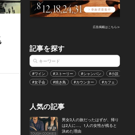
広告掲載はこちら≫
兆
記事を探す
#ワイン
#ストーリー
#シャンパン
#小説
#家
#女子会
#焼き鳥
#カウンター
#カフェ
#イベ
人気の記事
男女3人の旅だったはずが、帰り
は2人に…。1人の女性が残ると
Vol.74
決めた理由
TOUGH COOKIES