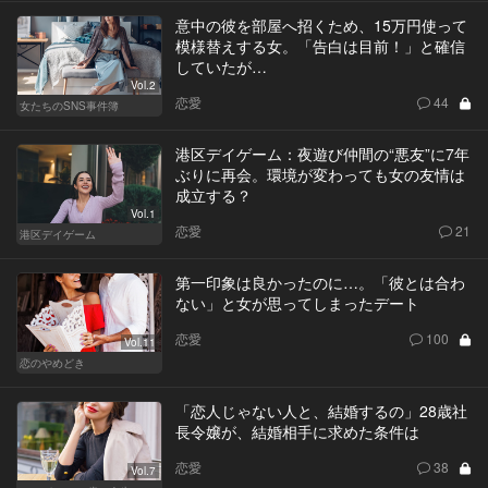
意中の彼を部屋へ招くため、15万円使って
模様替えする女。「告白は目前！」と確信
していたが…
Vol.2
恋愛
44
女たちのSNS事件簿
港区デイゲーム：夜遊び仲間の“悪友”に7年
ぶりに再会。環境が変わっても女の友情は
成立する？
Vol.1
恋愛
21
港区デイゲーム
第一印象は良かったのに…。「彼とは合わ
ない」と女が思ってしまったデート
恋愛
100
Vol.11
恋のやめどき
「恋人じゃない人と、結婚するの」28歳社
長令嬢が、結婚相手に求めた条件は
恋愛
38
Vol.7