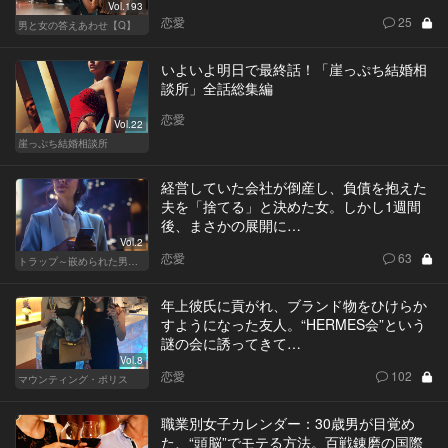
Vol.193
恋愛
25
男と女の答えあわせ【Q】
いよいよ明日で最終話！「崖っぷち結婚相
談所」全話総集編
恋愛
Vol.22
崖っぷち結婚相談所
経営していた会社が倒産し、負債を抱えた
夫を「捨てる」と決めた女。しかし1週間
後、まさかの展開に…
Vol.2
恋愛
63
トラップ～嵌められた男と女～
年上彼氏に貢がれ、ブランド物をひけらか
すようになった友人。“HERMES会”という
謎の会に誘ってきて…
Vol.8
恋愛
102
マウンティング・ポリス
職業別女子カレンダー：30歳男が目覚め
た、“頭脳”でモテる方法。百戦錬磨の国際