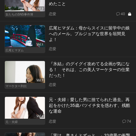
めたこと
Vol.3
恋愛
40
女たちのSNS事件簿
広尾ヒマダム：母からスイスに留学中の娘
へのメール。ブルジョアな世界を垣間見
よ！
Vol.1
恋愛
広尾ヒマダム
『氷結』のグイグイ攻めてる企画が気にな
る！ それは、この美人マーケターの仕業
だった！
Vol.1
恋愛
マーケター列伝
元・夫婦：愛した男に捨てられた過去。再
起をかけた35歳バツイチ女を惑わす、残酷
な運命
Vol.1
恋愛
74
元・夫婦
「実は、奥さんとずっと…」33歳男の衝撃