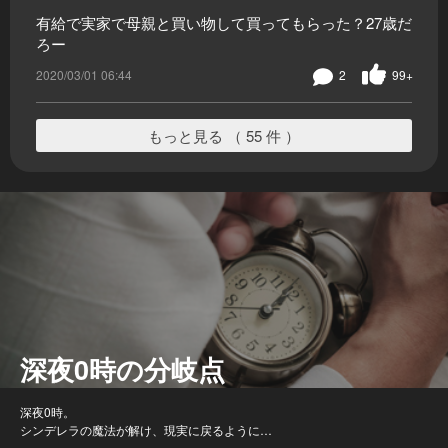
有給で実家で母親と買い物して買ってもらった？27歳だ
ろー
2020/03/01 06:44
2
99+
もっと見る （ 55 件 ）
深夜0時の分岐点
深夜0時。
シンデレラの魔法が解け、現実に戻るように…