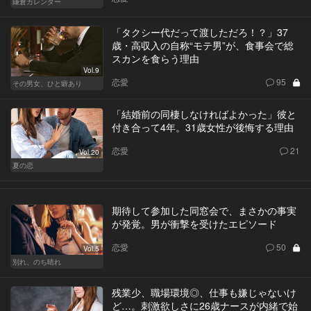
鎌倉カレンダー
「タクシー代だって渡しただろ！？」37
歳・高収入の自称“モテ男”が、食事会で総
スカンを食らう理由
Vol.9
恋愛
95
その男女、ひと癖あり
「結婚前の同棲しなければよかった」彼と
付き合って4年。31歳女性が後悔する理由
恋愛
21
Vol.20
夏の恋
期待して参加した同窓会で、まさかの事実
が発覚。男が衝撃を受けたエピソード
恋愛
50
Vol.5
別れ、のち晴れ
残業少、職場環境◎、仕事も嫌じゃないけ
ど…。刺激欲しさに26歳ナースが内緒で始