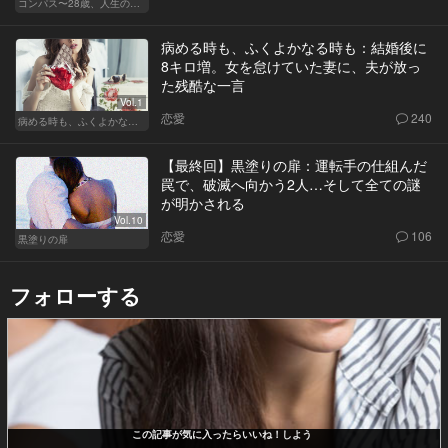
コンパス〜28歳、人生の羅針盤〜
病める時も、ふくよかなる時も：結婚後に
8キロ増。女を怠けていた妻に、夫が放っ
た残酷な一言
Vol.1
恋愛
240
病める時も、ふくよかなる時も
【最終回】黒塗りの扉：運転手の仕組んだ
罠で、破滅へ向かう2人…そして全ての謎
が明かされる
Vol.10
恋愛
106
黒塗りの扉
フォローする
この記事が気に入ったらいいね！しよう