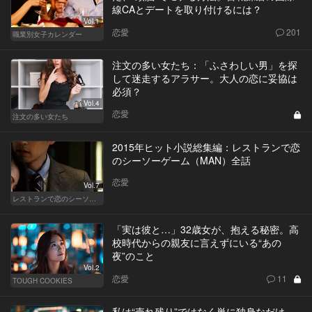
線CAとデートを取り付けるには？
Vol.1
恋愛
201
職業別女子カレンダー
注文の多い女たち：「ふさわしい男」を探
して迷走するアラサー。大人の恋に妥協は
必須？
Vol.4
恋愛
注文の多い女たち
2015年ヒット小説総集編：レストランで恋
のシーソーゲーム（MAN）全話
恋愛
Vol.7
レストランで恋のシーソーゲーム（MAN）
「実は彼と…」32歳女が、抱える秘密。高
校時代からの親友に言えずにいる“あの
夜”のこと
Vol.2
恋愛
11
TOUGH COOKIES
私は“売れ残り”ではなく単に独身なだけ。