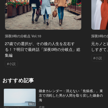
深夜0時の分岐点 Vol.10
深夜0時の分
27歳での選択が、その後の人生を左右す
元カノと
る！？明日で最終話「深夜0時の分岐点」総
しすぎて
集編
#小説
#小説
おすすめ記事
鎌倉カレンダー：消えない「焦燥感」。東
京で消耗した男が人間を取り戻した鎌倉の
海
Vol.1
恋愛