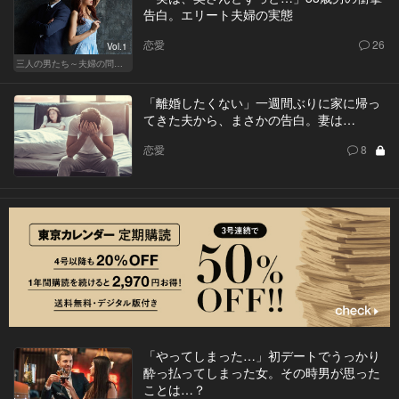
告白。エリート夫婦の実態
恋愛
26
Vol.1
三人の男たち～夫婦の問題～
「離婚したくない」一週間ぶりに家に帰っ
てきた夫から、まさかの告白。妻は…
恋愛
8
「やってしまった…」初デートでうっかり
酔っ払ってしまった女。その時男が思った
ことは…？