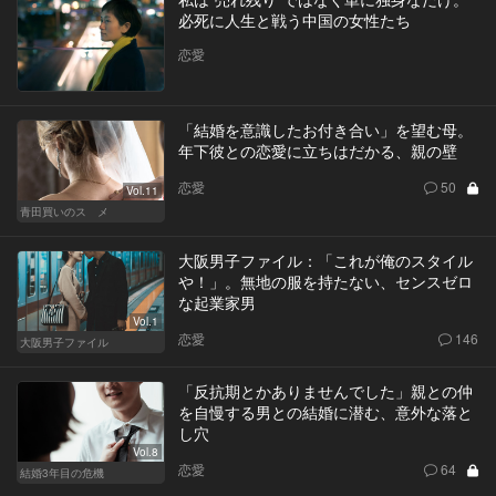
必死に人生と戦う中国の女性たち
恋愛
「結婚を意識したお付き合い」を望む母。
年下彼との恋愛に立ちはだかる、親の壁
恋愛
50
Vol.11
青田買いのスゝメ
大阪男子ファイル：「これが俺のスタイル
や！」。無地の服を持たない、センスゼロ
な起業家男
Vol.1
恋愛
146
大阪男子ファイル
「反抗期とかありませんでした」親との仲
を自慢する男との結婚に潜む、意外な落と
し穴
Vol.8
恋愛
64
結婚3年目の危機