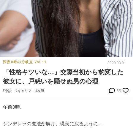
深夜0時の分岐点 Vol.11
2020.03.01
「性格キツいな…」交際当初から豹変した
彼女に、戸惑いを隠せぬ男の心理
#小説
#キャリア
#友達
55
午前0時。
シンデレラの魔法が解け、現実に戻るように…