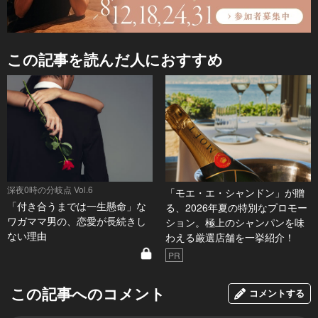
この記事を読んだ人におすすめ
深夜0時の分岐点 Vol.6
「モエ・エ・シャンドン」が贈
「付き合うまでは一生懸命」な
る、2026年夏の特別なプロモー
ワガママ男の、恋愛が長続きし
ション。極上のシャンパンを味
ない理由
わえる厳選店舗を一挙紹介！
PR
この記事へのコメント
コメントする