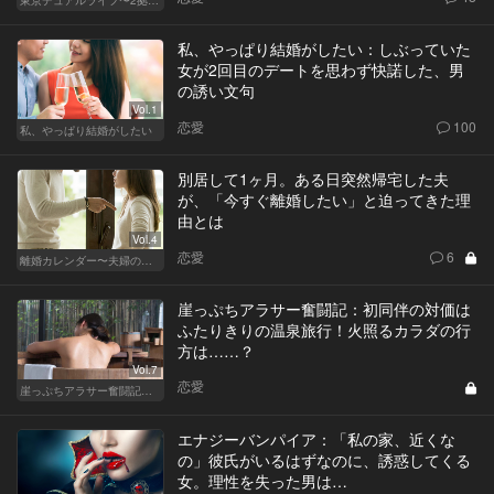
私、やっぱり結婚がしたい：しぶっていた
女が2回目のデートを思わず快諾した、男
の誘い文句
Vol.1
恋愛
100
私、やっぱり結婚がしたい
別居して1ヶ月。ある日突然帰宅した夫
が、「今すぐ離婚したい」と迫ってきた理
由とは
Vol.4
恋愛
6
離婚カレンダー〜夫婦の正しい終わり方〜
崖っぷちアラサー奮闘記：初同伴の対価は
ふたりきりの温泉旅行！火照るカラダの行
方は……？
Vol.7
恋愛
崖っぷちアラサー奮闘記 written by 内埜さくら
エナジーバンパイア：「私の家、近くな
の」彼氏がいるはずなのに、誘惑してくる
女。理性を失った男は…