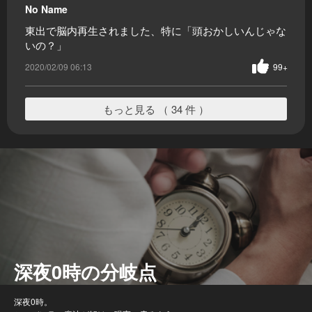
No Name
東出で脳内再生されました、特に「頭おかしいんじゃな
いの？」
2020/02/09 06:13
99+
もっと見る （ 34 件 ）
深夜0時の分岐点
深夜0時。