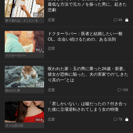
最低な方法で元カノを振った男に、起きた
悲劇
Vol.10
恋愛
46
振り返れば、そこにいる
ドクターラバー：医者と結婚したい一般
OL。出会い続けるための、ある法則
恋愛
Vol.1
ドクターラバー
呪われた家：玉の輿に乗った26歳・新妻。
彼女が恐怖に陥った、夫の実家での“しきた
り其の一”とは
Vol.1
恋愛
166
呪われた家
「君しかいない」は嘘だったの？付き合っ
た後に立場逆転されてしまう女の特徴
恋愛
78
Vol.8
ダメな恋の話