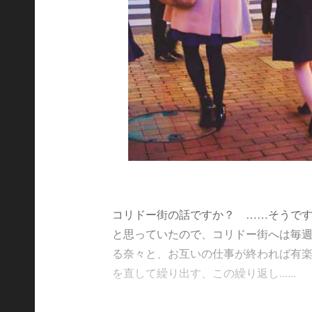
コリドー街の話ですか？ ……そうです
と思っていたので、コリドー街へは毎
る奈々と、お互いの仕事が終われば有
を直して繰り出す、この繰り返し......