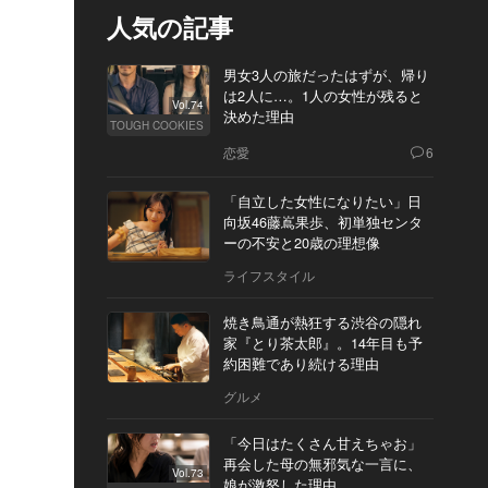
人気の記事
男女3人の旅だったはずが、帰り
は2人に…。1人の女性が残ると
Vol.74
決めた理由
TOUGH COOKIES
恋愛
6
「自立した女性になりたい」日
向坂46藤嶌果歩、初単独センタ
ーの不安と20歳の理想像
ライフスタイル
焼き鳥通が熱狂する渋谷の隠れ
家『とり茶太郎』。14年目も予
約困難であり続ける理由
グルメ
「今日はたくさん甘えちゃお」
再会した母の無邪気な一言に、
Vol.73
娘が激怒した理由