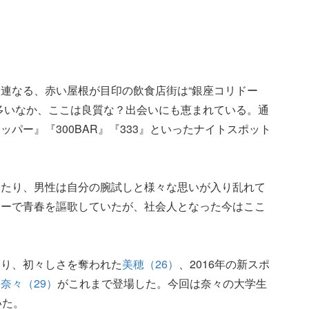
連なる、赤い屋根が目印の飲食店街は“銀座コリドー
多いなか、ここは良質な？出会いにも恵まれている。通
パー』『300BAR』『333』といったナイトスポット
いたり、男性は自分の腕試しと様々な思いが入り乱れて
リーで青春を謳歌していたが、社会人となった今はここ
知り、初々しさを奪われた
美穂（26）
、2016年の新スポ
た
奈々（29）
がこれまで登場した。今回は奈々の大学生
いた。