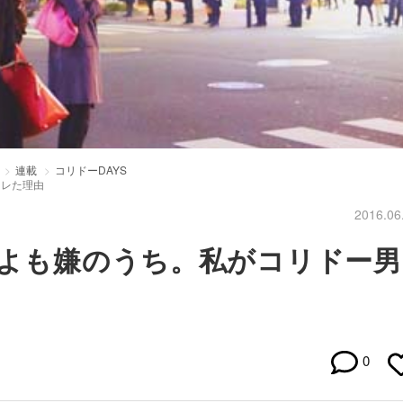
連載
コリドーDAYS
キレた理由
2016.06
嫌よも嫌のうち。私がコリドー男
0