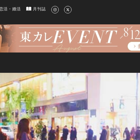
新のグルメ、洗練されたライフスタイル情報
恋活・婚活
月刊誌