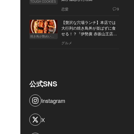
TOUGH COOKIES
恋愛
9
【贅沢な穴場ランチ】本店では
大行列の焼き鳥丼が並ばずに食
Vol.7
せる！？『伊勢廣 赤坂山王店』
焼き鳥が艶めいてきた
へ
グルメ
公式SNS
Instagram
X