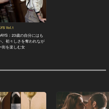
S Vol.1
AYS：23歳の自分にはも
い。初々しさを奪われなが
ー街を楽しむ女