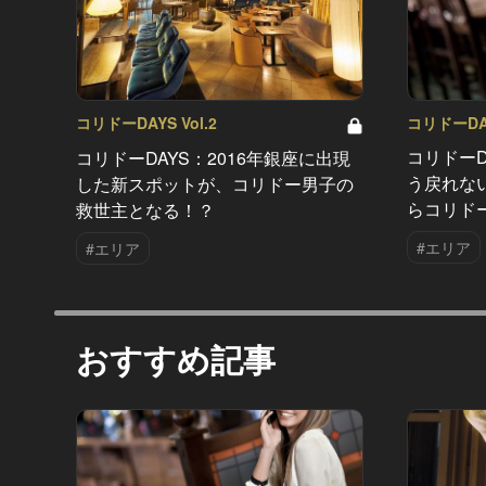
コリドーDAY
コリドーDAYS Vol.2
コリドーD
コリドーDAYS：2016年銀座に出現
う戻れな
した新スポットが、コリドー男子の
らコリド
救世主となる！？
#エリア
#エリア
おすすめ記事