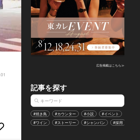
広告掲載はこちら≫
.01
記事を探す
#焼き鳥
#カウンター
#小説
#イベント
#港区
#ワイン
#ストーリー
#シャンパン
#採用
#恋