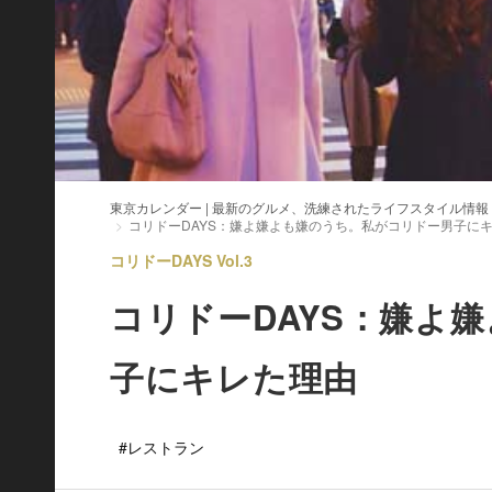
東京カレンダー | 最新のグルメ、洗練されたライフスタイル情報
コリドーDAYS：嫌よ嫌よも嫌のうち。私がコリドー男子に
コリドーDAYS Vol.3
コリドーDAYS：嫌よ
子にキレた理由
#レストラン