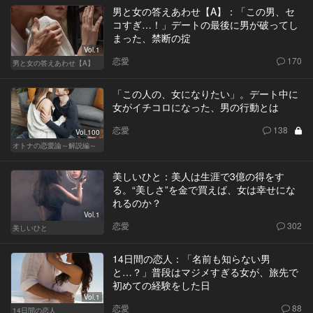
男と女の答えあわせ【A】：「この男、セ
コすぎ…！」デートの最後に男が破ってし
まった、禁断の掟
Vol.1
恋愛
170
男と女の答えあわせ【A】
「この人の、女になりたい」。デート中に
女がイチコロになった、男の行動とは
恋愛
138
Vol.100
オトナの恋愛論～解説編～
美しいひと：美人は生涯で3億の得をす
る。“美しさ”を金で買えば、女は幸せにな
れるのか？
Vol.1
恋愛
302
美しいひと
14日間の恋人：「名前も知らない男
と…？」普段はマジメすぎる女が、旅先で
初めての経験をした日
Vol.1
恋愛
88
14日間の恋人