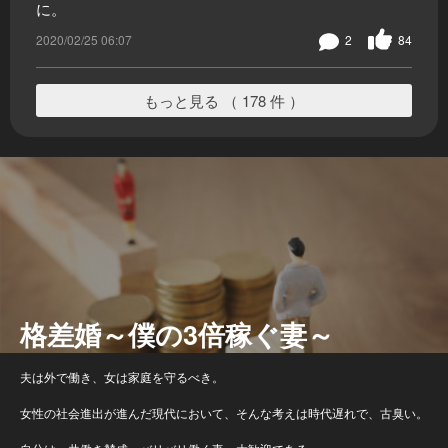
に。
2020/02/25 06:07
2
84
もっと見る （ 178 件 ）
格差婚～僕の3倍稼ぐ妻～
夫は外で働き、女は家庭を守るべき。
女性の社会進出が進んだ現代において、そんな考えは時代遅れで、古臭い。