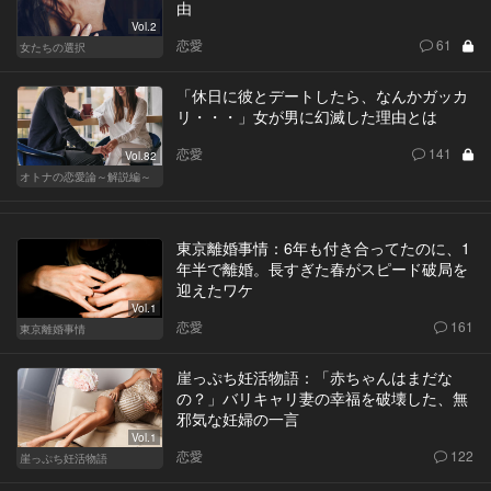
由
Vol.2
恋愛
61
女たちの選択
「休日に彼とデートしたら、なんかガッカ
リ・・・」女が男に幻滅した理由とは
恋愛
141
Vol.82
オトナの恋愛論～解説編～
東京離婚事情：6年も付き合ってたのに、1
年半で離婚。長すぎた春がスピード破局を
迎えたワケ
Vol.1
恋愛
161
東京離婚事情
崖っぷち妊活物語：「赤ちゃんはまだな
の？」バリキャリ妻の幸福を破壊した、無
邪気な妊婦の一言
Vol.1
恋愛
122
崖っぷち妊活物語