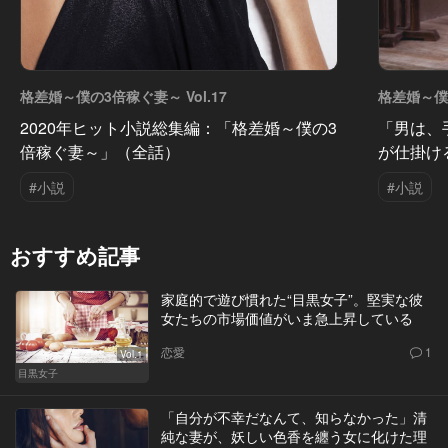
格差婚～僕の3倍稼ぐ妻～ Vol.17
格差婚～僕の
2020年ヒット小説総集編：「格差婚～僕の3
「男は、
倍稼ぐ妻～」（全話）
が仕掛け
#小説
#小説
おすすめ記事
家庭的で遊び慣れた“目黒女子”。堅実な彼
女たちの市場価値がいま急上昇している
恋愛
1
Vol.1
目黒女子
「自分が不幸だなんて、知らなかった」清
純な妻が、妖しい色香を纏う女に化けた理