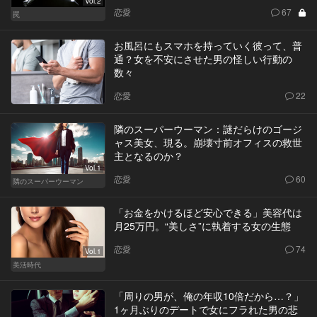
Vol.2
恋愛
67
罠
お風呂にもスマホを持っていく彼って、普
通？女を不安にさせた男の怪しい行動の
数々
恋愛
22
隣のスーパーウーマン：謎だらけのゴージ
ャス美女、現る。崩壊寸前オフィスの救世
主となるのか？
Vol.1
恋愛
60
隣のスーパーウーマン
「お金をかけるほど安心できる」美容代は
月25万円。“美しさ”に執着する女の生態
恋愛
74
Vol.1
美活時代
「周りの男が、俺の年収10倍だから…？」
1ヶ月ぶりのデートで女にフラれた男の悲