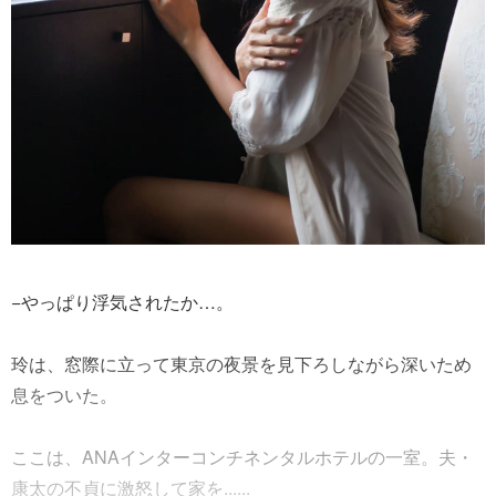
−やっぱり浮気されたか…。
玲は、窓際に立って東京の夜景を見下ろしながら深いため
息をついた。
ここは、ANAインターコンチネンタルホテルの一室。夫・
康太の不貞に激怒して家を......