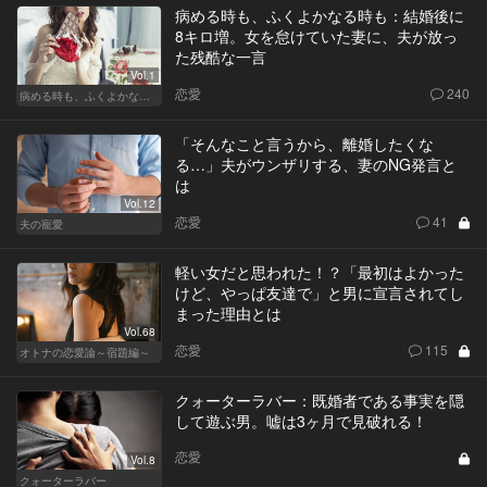
病める時も、ふくよかなる時も：結婚後に
8キロ増。女を怠けていた妻に、夫が放っ
た残酷な一言
Vol.1
恋愛
240
病める時も、ふくよかなる時も
「そんなこと言うから、離婚したくな
る…」夫がウンザリする、妻のNG発言と
は
Vol.12
恋愛
41
夫の寵愛
軽い女だと思われた！？「最初はよかった
けど、やっぱ友達で」と男に宣言されてし
まった理由とは
Vol.68
恋愛
115
オトナの恋愛論～宿題編～
クォーターラバー：既婚者である事実を隠
して遊ぶ男。嘘は3ヶ月で見破れる！
恋愛
Vol.8
クォーターラバー