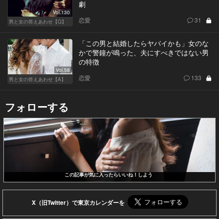
劇
Vol.130
恋愛
31
男と女の答えあわせ【Q】
「この男と結婚したらヤバイかも」女のな
かで警鐘が鳴った、夫にすべきではない男
の特徴
Vol.58
恋愛
133
男と女の答えあわせ【A】
フォローする
この記事が気に入ったらいいね！しよう
X（旧Twitter）で東京カレンダーを