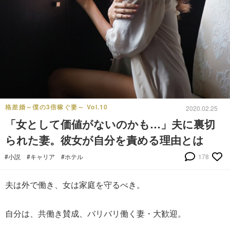
格差婚～僕の3倍稼ぐ妻～ Vol.10
2020.02.25
「女として価値がないのかも…」夫に裏切
られた妻。彼女が自分を責める理由とは
#小説
#キャリア
#ホテル
178
夫は外で働き、女は家庭を守るべき。
自分は、共働き賛成、バリバリ働く妻・大歓迎。