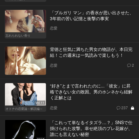
「ブルガリ マン」の香水が思い出させた、
3年前の苦い記憶と衝撃の事実
恋愛
Vol.1
忘れられない香り
背徳と狂気に満ちた男女の物語が、本日完
結！この週末は一気読みで楽しもう！
恋愛
2
“好き”とまで言われたのに...「彼女」に昇
格できない女の敗因。男のホンネから紐解
く正解とは
Vol.11
恋愛
237
オトナの恋愛論～解説編～
「これって単なるイタズラ…？」SNSで仕
掛けられた攻撃。幸せ絶頂のプレ花嫁が、
誰にも言えない秘密