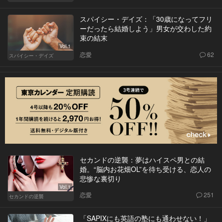
スパイシー・デイズ：「30歳になってフリ
ーだったら結婚しよう」男女が交わした約
束の結末
Vol.1
恋愛
62
スパイシー・デイズ
セカンドの逆襲：夢はハイスペ男との結
婚。“脳内お花畑OL”を待ち受ける、恋人の
悲惨な裏切り
Vol.1
恋愛
251
セカンドの逆襲
「SAPIXにも英語の塾にも通わせない！」