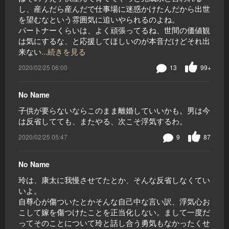
し、産んだら産んだで仕事場に迷惑かけたんだから出世
を望むなという雰囲気に追いやられるのよね。
パートナーくらいは、よく頑張ってるね、世間の価値観
は気にするな、と応援してほしいのが本音だけどそれ出
来ない
...続きを見る
2020/02/25 06:00
13
99+
No Name
子供が要らないならこのまま離婚していいかも。男は今
は反省してても、またやる、次こそ浮気するわ。
2020/02/25 05:47
9
87
No Name
玲は、康太に我慢させてたとか、そんな反省しなくてい
いよ。
自尊心が傷ついたとかそんな自己中な言い訳、浮気心お
こして嫁を傷つけたことを正当化しない。まして一度だ
ってそのことについて玲と話し合う勇気もなかったくせ