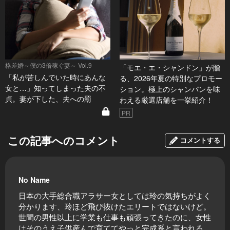
格差婚～僕の3倍稼ぐ妻～ Vol.9
「モエ・エ・シャンドン」が贈
「私が苦しんでいた時にあんな
る、2026年夏の特別なプロモー
女と…」知ってしまった夫の不
ション。極上のシャンパンを味
貞。妻が下した、夫への罰
わえる厳選店舗を一挙紹介！
PR
この記事へのコメント
コメントする
No Name
日本の大手総合職アラサー女としては玲の気持ちがよく
分かります、玲ほど飛び抜けたエリートではないけど。
世間の男性以上に学業も仕事も頑張ってきたのに、女性
はそのうえ子供産んで育ててやっと完成系と言われる