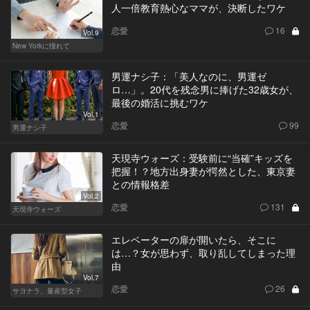
人一倍教育熱心なママが、決断したワケ
恋愛
16
Vol.9
New Yorkに憧れて
男運ナシ子：「美人なのに、男運ゼ
ロ…」。20代を残念男に捧げた32歳女が、
最後の婚活に挑むワケ
Vol.1
恋愛
99
男運ナシ子
天現寺ウォーズ：受験前に“当確”キッズを
把握！？地方出身妻が愕然とした、東京妻
との情報格差
Vol.2
恋愛
131
天現寺ウォーズ
エレベーターの扉が開いたら、そこに
は…？女が思わず、取り乱してしまった理
由
Vol.7
恋愛
26
サヨナラ、量産型女子