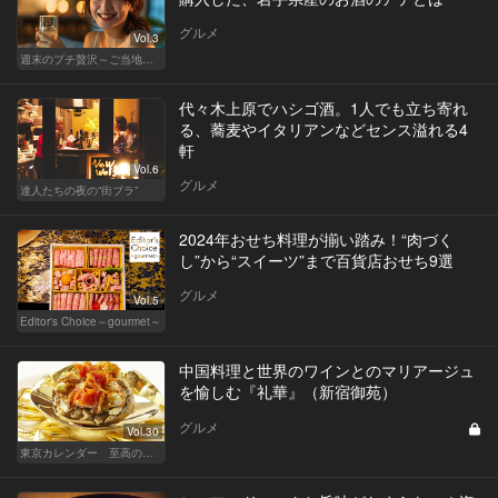
グルメ
Vol.3
週末のプチ贅沢～ご当地グルメ～
代々木上原でハシゴ酒。1人でも立ち寄れ
る、蕎麦やイタリアンなどセンス溢れる4
軒
Vol.6
グルメ
達人たちの夜の“街ブラ”
2024年おせち料理が揃い踏み！“肉づく
し”から“スイーツ”まで百貨店おせち9選
グルメ
Vol.5
Editor's Choice～gourmet～
中国料理と世界のワインとのマリアージュ
を愉しむ『礼華』（新宿御苑）
グルメ
Vol.30
東京カレンダー 至高の名店シリーズ