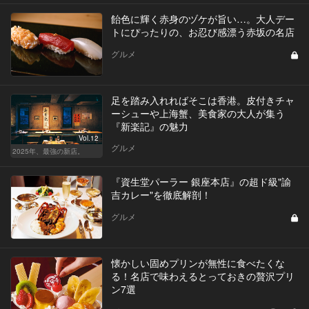
飴色に輝く赤身のヅケが旨い…。大人デー
トにぴったりの、お忍び感漂う赤坂の名店
グルメ
足を踏み入れればそこは香港。皮付きチャ
ーシューや上海蟹、美食家の大人が集う
『新楽記』の魅力
Vol.12
グルメ
2025年、最強の新店。
『資生堂パーラー 銀座本店』の超ド級"諭
吉カレー"を徹底解剖！
グルメ
懐かしい固めプリンが無性に食べたくな
る！名店で味わえるとっておきの贅沢プリ
ン7選