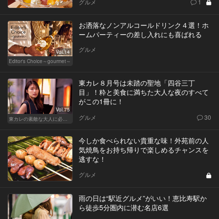
グルメ
1
お洒落なノンアルコールドリンク４選！ホ
ームパーティーの差し入れにも喜ばれる
グルメ
Vol.14
Editor's Choice～gourmet～
東カレ８月号は未踏の聖地「四谷三丁
目」！粋と美食に満ちた大人な夜のすべて
がこの1冊に！
Vol.75
グルメ
30
東カレの素敵な大人に必要なこと
今しか食べられない貴重な味！外苑前の人
気焼鳥をお持ち帰りで楽しめるチャンスを
逃すな！
グルメ
雨の日は“駅近グルメ”がいい！恵比寿駅か
ら徒歩5分圏内に潜む名店6選