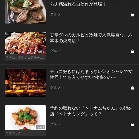
ら肉感溢れる自信作が登場！
グルメ
甘辛ダレのカルビと冷麺で人気爆発な、六
本木の焼肉店！
グルメ
Vol.1
港区は、ラグジュアリーな焼肉デートにおすすめ
チョコ好きにはたまらない♡オシャレで女
性同士でも入りやすい“秘密のバー”
グルメ
予約の取れない『ベトナムちゃん』の姉妹
店『ベトナミング』って？
グルメ
Vol.2
エスニック