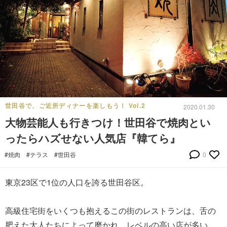
世田谷で、ご近所ディナーを楽しもう！ Vol.2
2020.01.30
大物芸能人も行きつけ！世田谷で焼肉とい
ったらハズせない人気店『韓てら』
#焼肉
#テラス
#世田谷
0
東京23区で1位の人口を誇る世田谷区。
高級住宅街をいくつも抱えるこの街のレストランは、舌の
肥えた大人たちによって磨かれ、レベルの高い店が多い。