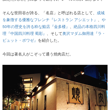
そんな世田谷が誇る、「名店」と呼ばれる店として、
成城
を象徴する優雅なフレンチ『レストラン アシエット』
、
や
50年の歴史を誇る粋な鮨店『金多楼』
、
絶品の本格四川料
理『中国四川料理 蜀彩』
、そして
奥沢マダム御用達『ラ・
ビュット・ポワゼ』
を紹介した。
今回は著名人がこぞって通う焼肉店だ。