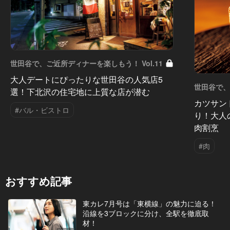
世田谷で、ご近所ディナーを楽しもう！ Vol.11
大人デートにぴったりな世田谷の人気店5
世田谷で、
選！下北沢の住宅地に上質な店が潜む
カツサン
#バル・ビストロ
り！大人
肉割烹
#肉
おすすめ記事
東カレ7月号は「東横線」の魅力に迫る！
沿線を3ブロックに分け、全駅を徹底取
材！