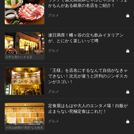
かもんがある銀座の名店をご紹介！
グルメ
連日満席！幡ヶ谷の立ち飲みイタリアン
が、とにかく楽しいって噂
グルメ
Vol.10
日常を豊かにする店
「王様」を店名にするなんて自信がなきゃ
できない！次元が違うと評判のジンギスカ
ンがスゴい！
グルメ
定食屋はもはや大人のエンタメ場！白飯が
止まらない究極定食はこれだ！
グルメ
Vol.34
小宮山雄飛の“英世”なる食卓