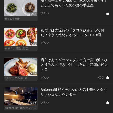
と伝えてもらうための夏の手土産
グルメ
Vol.5
勝てる手土産
気付けば大流行の「タコス飲み」って何
だ？東京で進化する“グルメタコス”5選
グルメ
Vol.9
2025年、最強の新店。
店主はあのグランメゾン出身の実力派！ひ
とり飲みの行きつけにしたい、秘密のビス
トロ
Vol.2
グルメ
3
三宿エリアの隠れ家
Antenna町野イチオシの人気中華のスタイ
リッシュなカウンター
グルメ
Vol.2
Antenna町野健の"キメる"レストラン