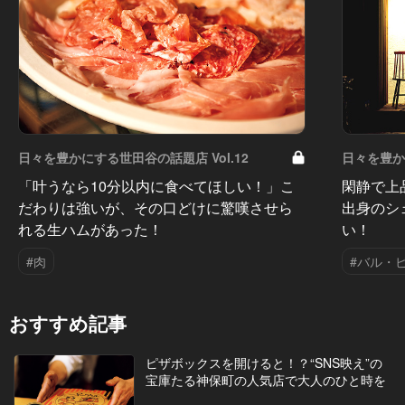
日々を豊かにする世田谷の話題店 Vol.12
日々を豊かに
「叶うなら10分以内に食べてほしい！」こ
閑静で上
だわりは強いが、その口どけに驚嘆させら
出身のシ
れる生ハムがあった！
い！
#肉
#バル・
おすすめ記事
ピザボックスを開けると！？“SNS映え”の
宝庫たる神保町の人気店で大人のひと時を