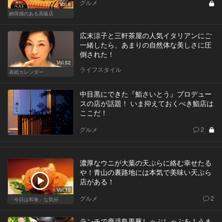
グルメ
Vol.8
納得感のある高級店
広末涼子と三軒茶屋の人気イタリアンにご
一緒したら、あまりの自然体な美しさに圧
倒された！
Vol.52
ライフスタイル
表紙カレンダー
中目黒にできた『鮨さいとう』プロデュー
スの店が話題！ いま抑えておくべき鮨店は
ここだ！
グルメ
2
濃厚なウニが大葉の天ぷらに絡む幸せたる
や！青山の裏路地には本気で美味い天ぷら
店がある！
Vol.10
グルメ
2
「今日は和食」な気分
ランチで鹿児島黒豚しゃぶしゃぶを！うま