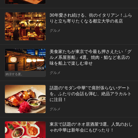
30年愛され続ける、街のイタリアン！ふら
りと立ち寄りたくなる都立大学の名店
グルメ
美食家たちが東京で今最も押さえたい「グ
ルメ系屋形船」4選。焼肉・鮨など名店の
味を船上で楽しむ幸せ
Vol.9
グルメ
納涼する夏。
話題の“モダン中華”で肩肘張らないデート
を。ふたりの会話も弾む、絶品アラカルト
に注目！
グルメ
東京で話題の“ネオ居酒屋“3選。人気のおし
ゃれ中華は新年会にもぴったり！