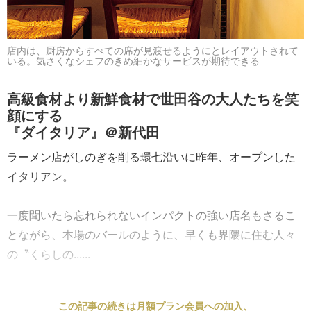
店内は、厨房からすべての席が見渡せるようにとレイアウトされて
いる。気さくなシェフのきめ細かなサービスが期待できる
高級食材より新鮮食材で世田谷の大人たちを笑
顔にする
『ダイタリア』＠新代田
ラーメン店がしのぎを削る環七沿いに昨年、オープンした
イタリアン。
一度聞いたら忘れられないインパクトの強い店名もさるこ
とながら、本場のバールのように、早くも界隈に住む人々
の〝くらしの......
この記事の続きは月額プラン会員への加入、