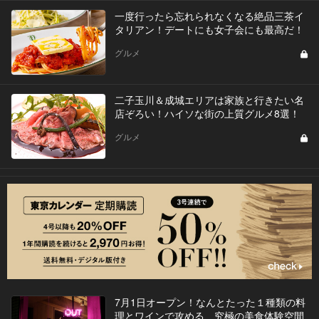
一度行ったら忘れられなくなる絶品三茶イ
タリアン！デートにも女子会にも最高だ！
グルメ
二子玉川＆成城エリアは家族と行きたい名
店ぞろい！ハイソな街の上質グルメ8選！
グルメ
7月1日オープン！なんとたった１種類の料
理とワインで攻める、究極の美食体験空間