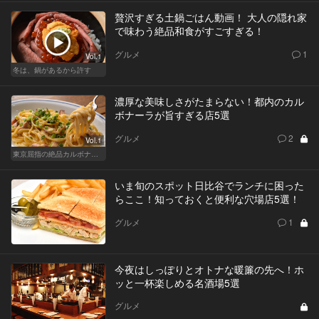
贅沢すぎる土鍋ごはん動画！ 大人の隠れ家
で味わう絶品和食がすごすぎる！
グルメ
1
Vol.1
冬は、鍋があるから許す
濃厚な美味しさがたまらない！都内のカル
ボナーラが旨すぎる店5選
グルメ
2
Vol.1
東京屈指の絶品カルボナーラ！すぐに行きたくなる美味しい人気店
いま旬のスポット日比谷でランチに困った
らここ！知っておくと便利な穴場店5選！
グルメ
1
今夜はしっぽりとオトナな暖簾の先へ！ホ
ッと一杯楽しめる名酒場5選
グルメ