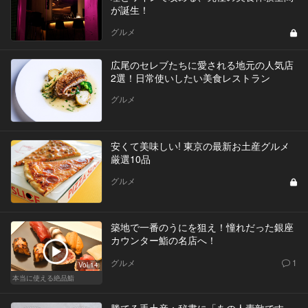
が誕生！
グルメ
広尾のセレブたちに愛される地元の人気店
2選！日常使いしたい美食レストラン
グルメ
安くて美味しい! 東京の最新お土産グルメ
厳選10品
グルメ
築地で一番のうにを狙え！憧れだった銀座
カウンター鮨の名店へ！
グルメ
1
Vol.14
本当に使える絶品鮨
勝てる手土産：秘書に「あの人素敵です」