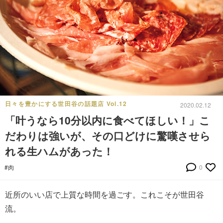
日々を豊かにする世田谷の話題店 Vol.12
2020.02.12
「叶うなら10分以内に食べてほしい！」こ
だわりは強いが、その口どけに驚嘆させら
れる生ハムがあった！
#肉
0
近所のいい店で上質な時間を過ごす。これこそが世田谷
流。