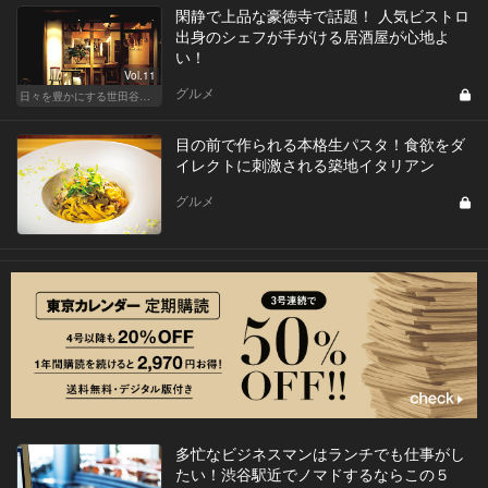
閑静で上品な豪徳寺で話題！ 人気ビストロ
出身のシェフが手がける居酒屋が心地よ
い！
Vol.11
グルメ
日々を豊かにする世田谷の話題店
目の前で作られる本格生パスタ！食欲をダ
イレクトに刺激される築地イタリアン
グルメ
多忙なビジネスマンはランチでも仕事がし
たい！渋谷駅近でノマドするならこの５