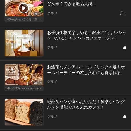
どん辛くできる絶品火鍋！
グルメ
2
Vol.1
パワーがわいてくる！東京のおすすめ火鍋
お手頃価格で楽しめる！銀座に“ちょいシャ
ン”できるシャンパンカフェオープン！
グルメ
お洒落なノンアルコールドリンク４選！ホ
ームパーティーの差し入れにも喜ばれる
グルメ
Vol.14
Editor's Choice～gourmet～
絶品食パンが食べたいんだ！多彩なパング
ルメを堪能できる人気カフェ！
グルメ