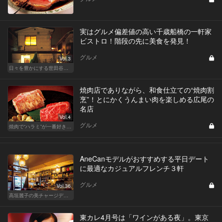
実はグルメ偏差値の高い千歳船橋の一軒家
ビストロ！階段の先に美食を発見！
グルメ
Vol.3
日々を豊かにする世田谷の話題店
焼肉店でありながら、和食仕立ての“焼肉割
烹”！とにかくうんまい肉を楽しめる広尾の
名店
Vol.4
グルメ
焼肉で“ハラミ”が一番好きならこの東京の名店へ
AneCanモデルがおすすめする平日デート
に最適なカジュアルフレンチ３軒
グルメ
Vol.36
高垣麗子の美チャージディナー
東カレ4月号は「ワインがある夜」。東京