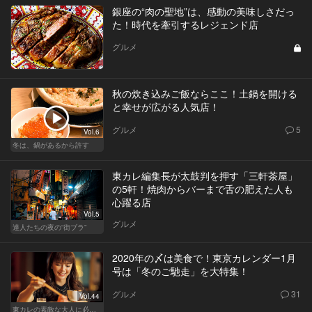
銀座の“肉の聖地”は、感動の美味しさだっ
た！時代を牽引するレジェンド店
グルメ
秋の炊き込みご飯ならここ！土鍋を開ける
と幸せが広がる人気店！
グルメ
5
Vol.6
冬は、鍋があるから許す
東カレ編集長が太鼓判を押す「三軒茶屋」
の5軒！焼肉からバーまで舌の肥えた人も
心躍る店
Vol.5
グルメ
達人たちの夜の“街ブラ”
2020年の〆は美食で！東京カレンダー1月
号は「冬のご馳走」を大特集！
グルメ
31
Vol.44
東カレの素敵な大人に必要なこと