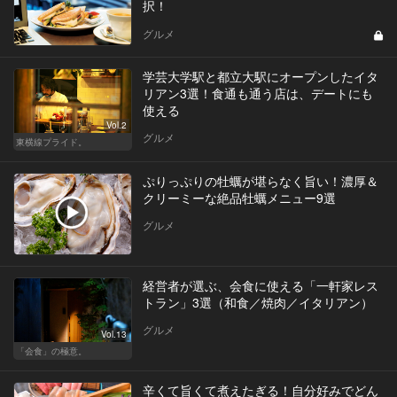
択！
グルメ
学芸大学駅と都立大駅にオープンしたイタ
リアン3選！食通も通う店は、デートにも
使える
Vol.2
グルメ
東横線プライド。
ぷりっぷりの牡蠣が堪らなく旨い！濃厚＆
クリーミーな絶品牡蠣メニュー9選
グルメ
経営者が選ぶ、会食に使える「一軒家レス
トラン」3選（和食／焼肉／イタリアン）
グルメ
Vol.13
「会食」の極意。
辛くて旨くて煮えたぎる！自分好みでどん