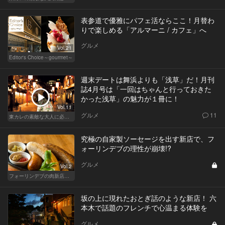
表参道で優雅にパフェ活ならここ！月替わ
りで楽しめる「アルマーニ / カフェ」へ
グルメ
Vol.21
Editor's Choice～gourmet～
週末デートは舞浜よりも「浅草」だ！月刊
誌4月号は「一回はちゃんと行っておきた
かった浅草」の魅力が１冊に！
Vol.11
グルメ
11
東カレの素敵な大人に必要なこと
究極の自家製ソーセージを出す新店で、フ
ォーリンデブの理性が崩壊!?
グルメ
Vol.2
フォーリンデブの肉新店で今宵もオンザライス！
坂の上に現れたおとぎ話のような新店！ 六
本木で話題のフレンチで心温まる体験を
グルメ