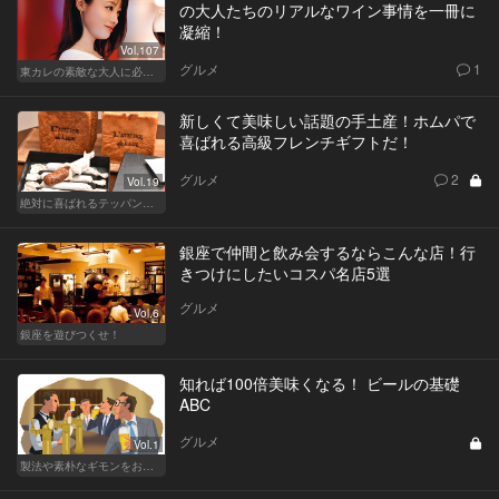
の大人たちのリアルなワイン事情を一冊に
凝縮！
Vol.107
グルメ
1
東カレの素敵な大人に必要なこと
新しくて美味しい話題の手土産！ホムパで
喜ばれる高級フレンチギフトだ！
グルメ
2
Vol.19
絶対に喜ばれるテッパン手土産
銀座で仲間と飲み会するならこんな店！行
きつけにしたいコスパ名店5選
グルメ
Vol.6
銀座を遊びつくせ！
知れば100倍美味くなる！ ビールの基礎
ABC
グルメ
Vol.1
製法や素朴なギモンをおさらい！ ビールの基礎知識