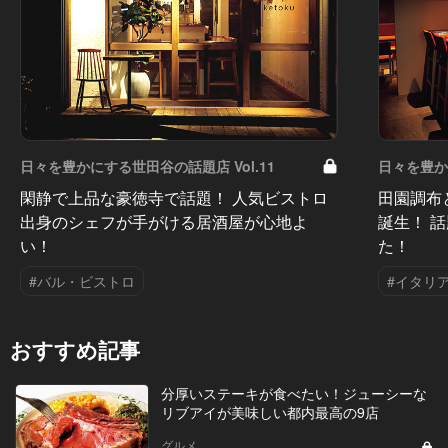
日々を豊かにする世田谷の話題店 Vol.11
日々を豊かに
閑静で上品な豪徳寺で話題！ 人気ビストロ
田園調布
出身のシェフが手がける居酒屋が心地よ
誕生！ 
い！
た！
#バル・ビストロ
#イタリ
おすすめ記事
分厚いステーキが食べたい！ジューシーな
リブアイが美味しい都内最高の9店
グルメ