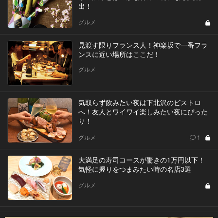
出！
グルメ
見渡す限りフランス人！神楽坂で一番フラ
ンスに近い場所はここだ！
グルメ
気取らず飲みたい夜は下北沢のビストロ
へ！友人とワイワイ楽しみたい夜にぴった
り！
グルメ
1
大満足の寿司コースが驚きの1万円以下！
気軽に握りをつまみたい時の名店3選
グルメ