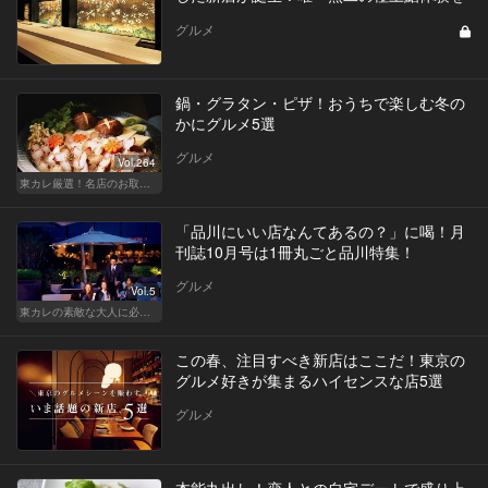
グルメ
鍋・グラタン・ピザ！おうちで楽しむ冬の
かにグルメ5選
グルメ
Vol.264
東カレ厳選！名店のお取り寄せ特集
「品川にいい店なんてあるの？」に喝！月
刊誌10月号は1冊丸ごと品川特集！
グルメ
Vol.5
東カレの素敵な大人に必要なこと
この春、注目すべき新店はここだ！東京の
グルメ好きが集まるハイセンスな店5選
グルメ
本能丸出し！恋人との自宅デートで盛り上