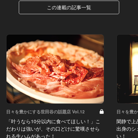
この連載の記事一覧
日々を豊かにする世田谷の話題店 Vol.12
日々を豊かに
「叶うなら10分以内に食べてほしい！」こ
閑静で上
だわりは強いが、その口どけに驚嘆させら
出身のシ
れる生ハムがあった！
い！