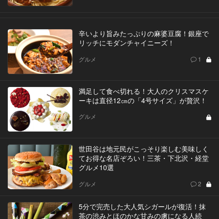
辛いより旨みたっぷりの麻婆豆腐！銀座で
リッチにモダンチャイニーズ！
グルメ
1
満足して食べ切れる！大人のクリスマスケ
ーキは直径12㎝の「4号サイズ」が贅沢！
グルメ
世田谷は地元民がこっそり楽しむ美味しく
てお得な名店ぞろい！三茶・下北沢・経堂
グルメ10選
グルメ
2
5分で完売した大人気シガールが復活！抹
茶の渋みとほのかな甘みの虜になる人続