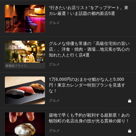
“行きたいお店リスト”をアップデート。東
カレ厳選！いま話題の都内新店5選
グルメ
グルメな俳優も常連の「高級住宅街の旨い
店」。洋食・焼肉・酒場…地元客が気心の
知れた人と行く店4選
Vol.8
グルメ
東横線プライド。
1万6,000円のおまかせ鮨がなんと5,000
円！東京カレンダー特別プランを見逃す
な！
グルメ
築地で早くも予約が殺到する超新星！あの
蛎殻町の名店出身の技が光る貫禄の握り！
グルメ