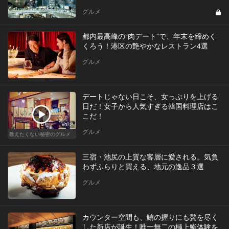
グルメ
都内最高峰の“肉デート”で、年末を締めく
くろう！港区の艶やかなレストラン4選
グルメ
デートじゃない日こそ、女っぷりを上げる
日だ！女子から人気すぎる韓国料理店はこ
こだ！
Vol.2
グルメ
教えたくない秘密のグルメ
三宿・池尻の上質な客層に愛される。気負
わずふらりと買える、地元の逸品３選
グルメ
カウンター空間も、鮪の握りにも贅を尽く
した新店が誕生！唯一無二の極上鮨体験を