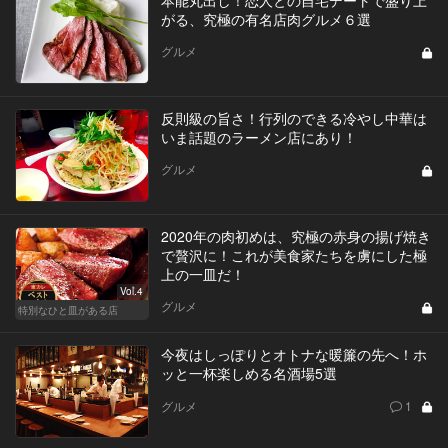
がる、究極の有名店肉グルメ６選
グルメ
反則級の旨さ！行列のできる冷やし中華は
いま話題のラーメン店にあり！
グルメ
2020年の肉初めは、究極の赤身の揚げ焼き
で贅沢に！これが美食家たちを虜にした極
上の一皿だ！
Vol.4
グルメ
特別なひと皿がある店
今夜はしっぽりとオトナな暖簾の先へ！ホ
ッと一杯楽しめる名酒場5選
グルメ
1