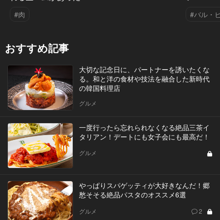
#肉
#バル・
おすすめ記事
大切な記念日に、パートナーを誘いたくな
る。和と洋の食材や技法を融合した新時代
の韓国料理店
グルメ
一度行ったら忘れられなくなる絶品三茶イ
タリアン！デートにも女子会にも最高だ！
グルメ
やっぱりスパゲッティが大好きなんだ！郷
愁そそる絶品パスタのオススメ6選
グルメ
2