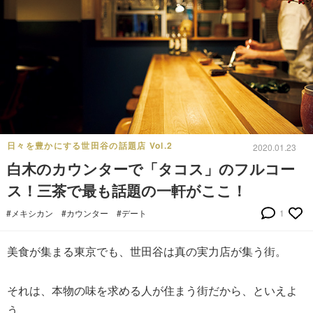
日々を豊かにする世田谷の話題店 Vol.2
2020.01.23
白木のカウンターで「タコス」のフルコー
ス！三茶で最も話題の一軒がここ！
#メキシカン
#カウンター
#デート
1
美食が集まる東京でも、世田谷は真の実力店が集う街。
それは、本物の味を求める人が住まう街だから、といえよ
う。