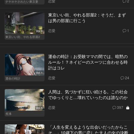
恋愛
2
チヤホヤされたい東京妻
東京いい街、やれる部屋2：そうだ、まず
は男の部屋に行こう
恋愛
1
Vol.1
東京いい街、やれる部屋2
運命の時計：お受験ママの間では、暗黙の
ルール！？ネイビーのスーツに合わせる時
計はコレ
Vol.1
恋愛
24
運命の時計
人間は、気づかずに狂い続ける。この社会
でゆっくりと…壊れていったのは誰なのか
恋愛
397
Vol.5
煮沸
「人生を変えるような出会いだったからこ
そ…」10歳下の男に恋した大人の女の決断