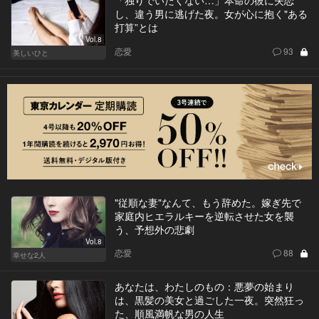
「独りでいたくない…」本命の彼に失恋
し、違う男に逃げた夜。女が心に抱く"ある
打算”とは
Vol.8
恋愛
93
美しいひと
"従順な妻"なんて、もう辞めた。嫁ぎ先で
家庭内ヒエラルキーを逆転させた女を襲
う、予想外の悲劇
Vol.8
恋愛
88
幸せな2人
あなたは、わたしのもの：悪夢の始まり
は、黒髪の美女と過ごした一夜。突然狂っ
た、順風満帆な男の人生