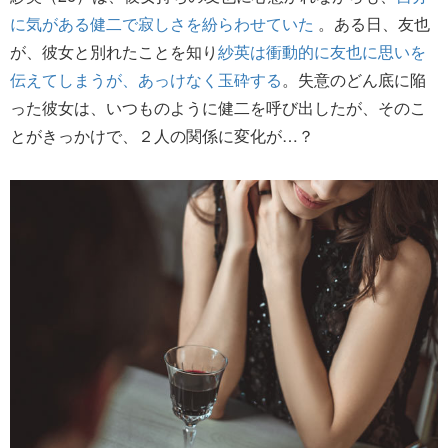
に気がある健二で寂しさを紛らわせていた
。ある日、友也
が、彼女と別れたことを知り
紗英は衝動的に友也に思いを
伝えてしまうが、あっけなく玉砕する
。失意のどん底に陥
った彼女は、いつものように健二を呼び出したが、そのこ
とがきっかけで、２人の関係に変化が…？