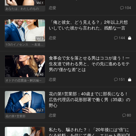
Vol.1
恋愛
104
あなたは、わたしのもの
「俺と彼女、どう見える？」2年以上片想
いしていた彼から言われた、残酷な一言
恋愛
144
Vol.3
1/3のイノセンス ～友達の恋人～
食事会で女を落とせる男はココが違う！一
生友達で終わる男と、その先に進めるモテ
男の“僅かな差”とは
Vol.40
恋愛
151
オトナの恋愛論～解説編～
花の第1営業部：40歳までに部長になる！
広告代理店の花形部署で働く男（35歳）の
野心
Vol.1
恋愛
80
花の第1営業部
私たち、騙された？：「20年後には“倍”に
なる給料」を信じて働く、エリート商社OL