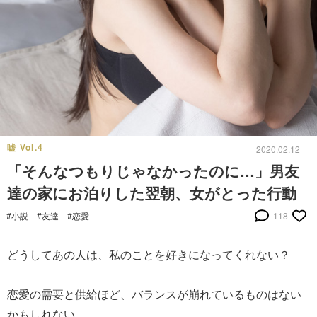
嘘 Vol.4
2020.02.12
「そんなつもりじゃなかったのに…」男友
達の家にお泊りした翌朝、女がとった行動
#小説
#友達
#恋愛
118
どうしてあの人は、私のことを好きになってくれない？
恋愛の需要と供給ほど、バランスが崩れているものはない
かもしれない。