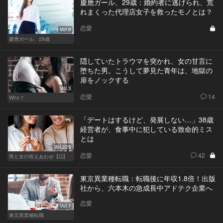
慶應ガール、29歳：婚約者に逃げられ、荒
れまくった代理店女子を救ったモノとは？
恋愛
Vol.9
慶應ガール、29歳
隠していたトラウマを突かれ、女の甘言に
堕ちた男。こうして夢見た青年は、地獄の
扉をノックする
Vol.3
恋愛
14
Who？
「デートはするけど、発展しない…」38歳
経営者が、食事中に犯している致命的ミス
とは
Vol.229
恋愛
42
男と女の答えあわせ【Q】
東京異業種転職：転職後に年収1.8倍！出版
社から、六本木の急成長中アドテク企業へ
恋愛
Vol.1
東京異業種転職