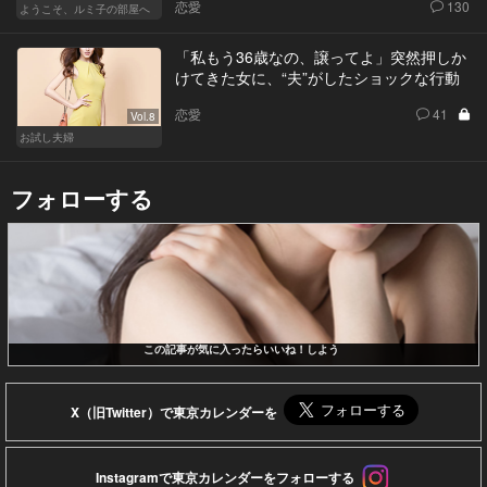
恋愛
130
ようこそ、ルミ子の部屋へ
「私もう36歳なの、譲ってよ」突然押しか
けてきた女に、“夫”がしたショックな行動
恋愛
41
Vol.8
お試し夫婦
フォローする
この記事が気に入ったらいいね！しよう
X（旧Twitter）で東京カレンダーを
Instagramで東京カレンダーをフォローする