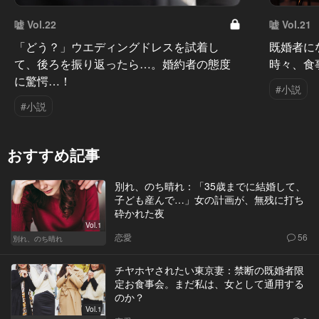
嘘 Vol.22
嘘 Vol.21
「どう？」ウエディングドレスを試着し
既婚者に
て、後ろを振り返ったら…。婚約者の態度
時々、食
に驚愕…！
#小説
#小説
おすすめ記事
別れ、のち晴れ：「35歳までに結婚して、
子ども産んで…」女の計画が、無残に打ち
砕かれた夜
Vol.1
恋愛
56
別れ、のち晴れ
チヤホヤされたい東京妻：禁断の既婚者限
定お食事会。まだ私は、女として通用する
のか？
Vol.1