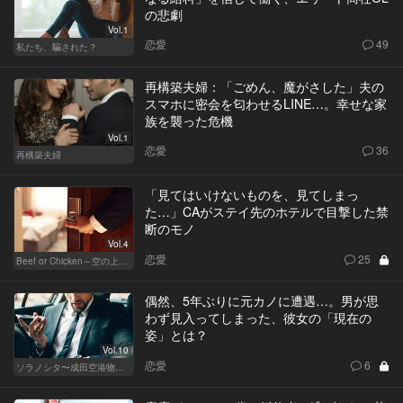
の悲劇
Vol.1
恋愛
49
私たち、騙された？
再構築夫婦：「ごめん、魔がさした」夫の
スマホに密会を匂わせるLINE…。幸せな家
族を襲った危機
Vol.1
恋愛
36
再構築夫婦
「見てはいけないものを、見てしまっ
た…」CAがステイ先のホテルで目撃した禁
断のモノ
Vol.4
恋愛
25
Beef or Chicken～空の上の恋愛模様～
偶然、5年ぶりに元カノに遭遇…。男が思
わず見入ってしまった、彼女の「現在の
姿」とは？
Vol.10
恋愛
6
ソラノシタ〜成田空港物語〜