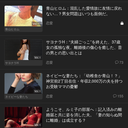
青山ヒロム：混乱した愛情故に友情に戻れ
ない…？男女問題はいつも面倒だ。
恋愛
Vol.11
青山ヒロム
サヨナラH：“夫婦ごっこ”を終えた、37歳
女の孤独な夜。離婚後の傷心を癒した、昔
の男との思い出とは
Vol.1
恋愛
73
サヨナラH
ネイビーな妻たち：「幼稚舎か青山！？」
神宮前2丁目在住・年収2,000万の夫を持つ
お受験ママの憂鬱
Vol.1
恋愛
155
ネイビーな妻たち
ようこそ、ルミ子の部屋へ：記入済みの離
婚届と共に姿を消した夫。「妻の知らぬ間
に離婚」は成立する？
Vol.1