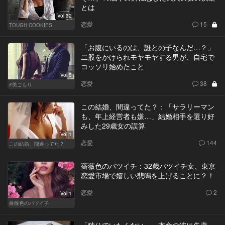
とは
Vol.32
恋愛
15
TOUGH COOKIES
「お腹にいるのは、誰との子なんだ…？」
二股をかけられモヤモヤする男が、自宅で
コッソリ始めたこと
Vol.5
恋愛
38
#美ごもり
この結婚、間違ってた？：「サラリーマン
も、年上経営者も嫌…」結婚相手を選り好
みした29歳女の誤算
Vol.1
恋愛
144
この結婚、間違ってた？
薔薇色のバツイチ：32歳バツイチ女、東京
恋愛市場で嬉しい悲鳴を上げることに？！
恋愛
2
Vol.1
薔薇色のバツイチ