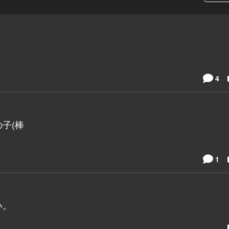
4
子(棒
1
い。