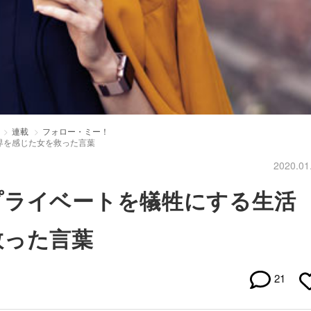
連載
フォロー・ミー！
界を感じた女を救った言葉
2020.01
プライベートを犠牲にする生活
救った言葉
21