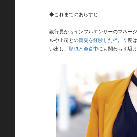
◆これまでのあらすじ
銀行員からインフルエンサーのマネージ
ルや上司との
衝突を経験した梓
。今度
い出し、
順也と会食中
にも関わらず駆