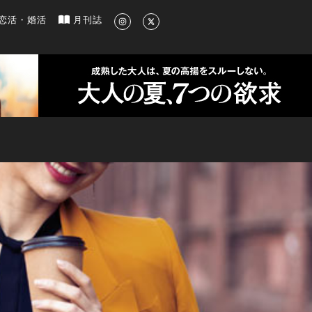
新のグルメ、洗練されたライフスタイル情報
恋活・婚活
月刊誌