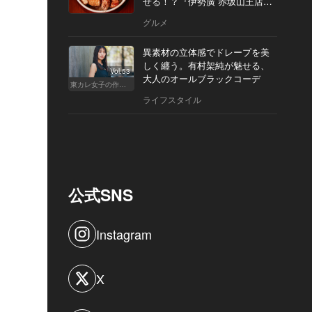
せる！？『伊勢廣 赤坂山王店』
へ
グルメ
異素材の立体感でドレープを美
しく纏う。有村架純が魅せる、
Vol.53
大人のオールブラックコーデ
東カレ女子の作り方
ライフスタイル
公式SNS
Instagram
X