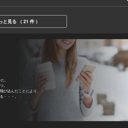
っと見る （ 21 件 ）
いた。
つ。
飛び込んだことにより、
る・・・。