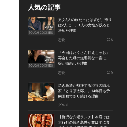
人気の記事
男女3人の旅だったはずが、帰り
は2人に…。1人の女性が残ると
Vol.74
決めた理由
TOUGH COOKIES
恋愛
6
「今日はたくさん甘えちゃお」
再会した母の無邪気な一言に、
Vol.73
娘が激怒した理由
TOUGH COOKIES
恋愛
9
焼き鳥通が熱狂する渋谷の隠れ
家『とり茶太郎』。14年目も予
約困難であり続ける理由
グルメ
【贅沢な穴場ランチ】本店では
大行列の焼き鳥丼が並ばずに食