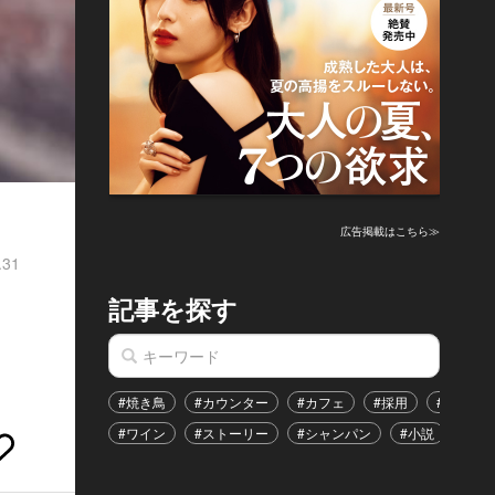
広告掲載はこちら≫
.31
記事を探す
#焼き鳥
#カウンター
#カフェ
#採用
#恋愛
#ワイン
#ストーリー
#シャンパン
#小説
#イ