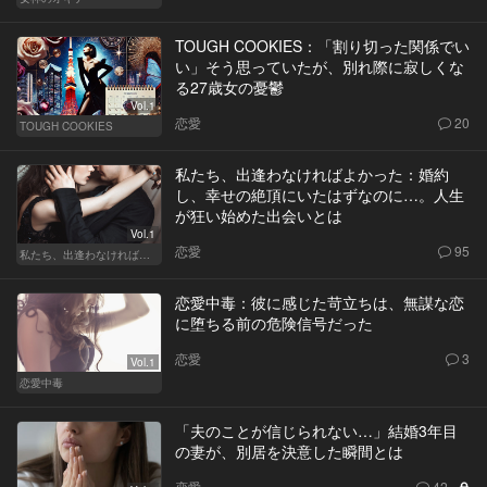
TOUGH COOKIES：「割り切った関係でい
い」そう思っていたが、別れ際に寂しくな
る27歳女の憂鬱
Vol.1
恋愛
20
TOUGH COOKIES
私たち、出逢わなければよかった：婚約
し、幸せの絶頂にいたはずなのに…。人生
が狂い始めた出会いとは
Vol.1
恋愛
95
私たち、出逢わなければよかった
恋愛中毒：彼に感じた苛立ちは、無謀な恋
に堕ちる前の危険信号だった
恋愛
3
Vol.1
恋愛中毒
「夫のことが信じられない…」結婚3年目
の妻が、別居を決意した瞬間とは
恋愛
42