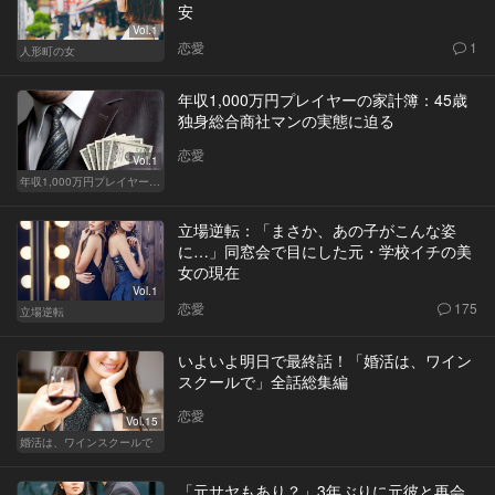
安
Vol.1
恋愛
1
人形町の女
年収1,000万円プレイヤーの家計簿：45歳
独身総合商社マンの実態に迫る
恋愛
Vol.1
年収1,000万円プレイヤーの家計簿
立場逆転：「まさか、あの子がこんな姿
に…」同窓会で目にした元・学校イチの美
女の現在
Vol.1
恋愛
175
立場逆転
いよいよ明日で最終話！「婚活は、ワイン
スクールで」全話総集編
恋愛
Vol.15
婚活は、ワインスクールで
「元サヤもあり？」3年ぶりに元彼と再会