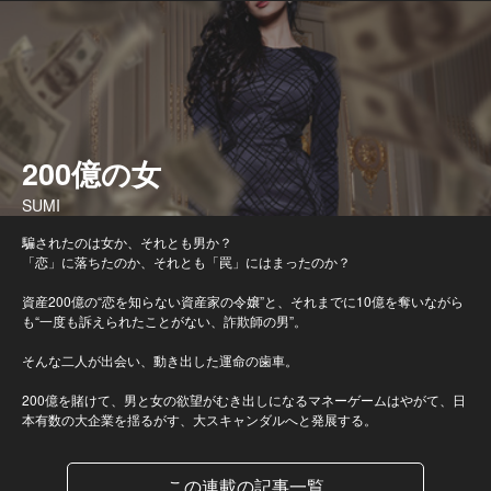
200億の女
SUMI
騙されたのは女か、それとも男か？
「恋」に落ちたのか、それとも「罠」にはまったのか？
資産200億の“恋を知らない資産家の令嬢”と、それまでに10億を奪いながら
も“一度も訴えられたことがない、詐欺師の男”。
そんな二人が出会い、動き出した運命の歯車。
200億を賭けて、男と女の欲望がむき出しになるマネーゲームはやがて、日
本有数の大企業を揺るがす、大スキャンダルへと発展する。
この連載の記事一覧