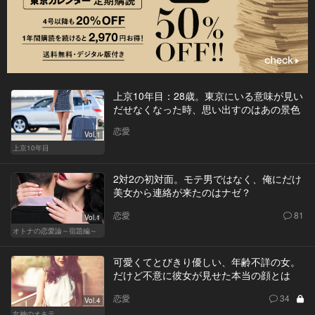
上京10年目：28歳。東京にいる意味が見い
だせなくなった時、思い出すのはあの景色
恋愛
Vol.1
上京10年目
2対2の初対面。モテ男ではなく、俺にだけ
美女から連絡が来たのはナゼ？
恋愛
81
Vol.1
オトナの恋愛論～宿題編～
可愛くてとびきり優しい、年齢不詳の女。
だけど不意に彼女が見せた本当の顔とは
恋愛
34
Vol.4
女神のオキテ