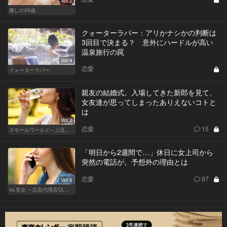
Vol.2
麗しの35歳
クォーターラバー：アリかナシかの判断は
3回目で決まる？ 意外にハードルが高い
温泉旅行の罠
Vol.4
恋愛
クォーターラバー
親友の結婚式。入場してきた新郎を見て、
女友達が思ってしまったありえないコトと
は
Vol.2
恋愛
15
スモールワールド～上流階級の社会～
「明日から2週間で…」休日に女上司から
突然の電話が。予想外の理由とは
恋愛
97
Vol.6
vs.美女 ～広告代理店OLの挑戦～