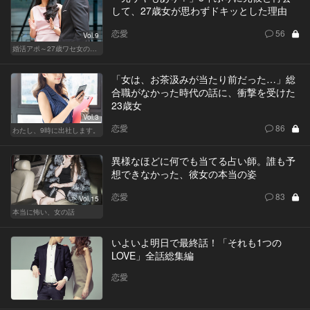
して、27歳女が思わずドキッとした理由
恋愛
56
Vol.9
婚活アポ～27歳ワセ女の場合～
「女は、お茶汲みが当たり前だった…」総
合職がなかった時代の話に、衝撃を受けた
23歳女
Vol.3
恋愛
86
わたし、9時に出社します。
異様なほどに何でも当てる占い師。誰も予
想できなかった、彼女の本当の姿
恋愛
83
Vol.15
本当に怖い、女の話
いよいよ明日で最終話！「それも1つの
LOVE」全話総集編
恋愛