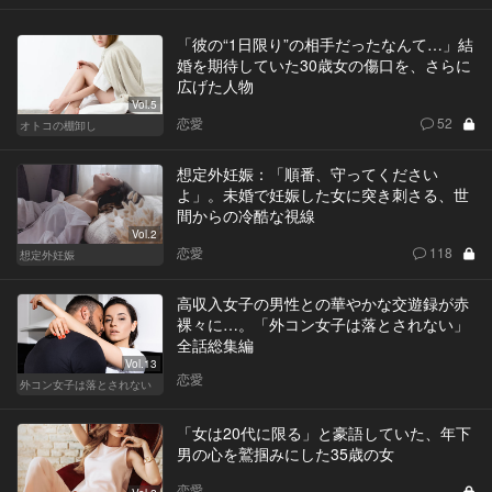
「彼の“1日限り”の相手だったなんて…」結
婚を期待していた30歳女の傷口を、さらに
広げた人物
Vol.5
恋愛
52
オトコの棚卸し
想定外妊娠：「順番、守ってください
よ」。未婚で妊娠した女に突き刺さる、世
間からの冷酷な視線
Vol.2
恋愛
118
想定外妊娠
高収入女子の男性との華やかな交遊録が赤
裸々に…。「外コン女子は落とされない」
全話総集編
Vol.13
恋愛
外コン女子は落とされない
「女は20代に限る」と豪語していた、年下
男の心を鷲掴みにした35歳の女
恋愛