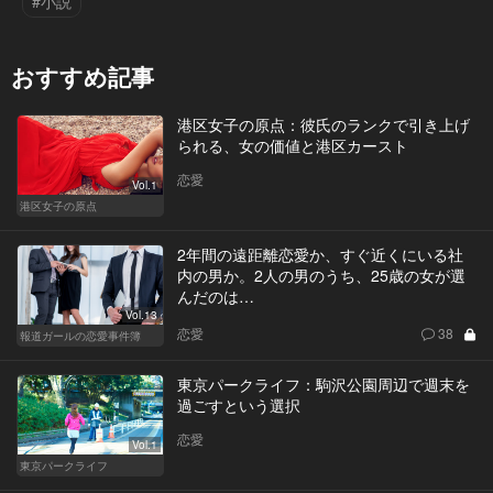
#小説
おすすめ記事
港区女子の原点：彼氏のランクで引き上げ
られる、女の価値と港区カースト
恋愛
Vol.1
港区女子の原点
2年間の遠距離恋愛か、すぐ近くにいる社
内の男か。2人の男のうち、25歳の女が選
んだのは…
Vol.13
恋愛
38
報道ガールの恋愛事件簿
東京パークライフ：駒沢公園周辺で週末を
過ごすという選択
恋愛
Vol.1
東京パークライフ