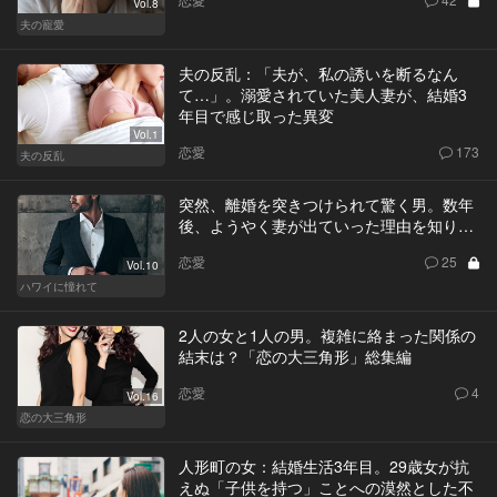
Vol.8
夫の寵愛
夫の反乱：「夫が、私の誘いを断るなん
て…」。溺愛されていた美人妻が、結婚3
年目で感じ取った異変
Vol.1
恋愛
173
夫の反乱
突然、離婚を突きつけられて驚く男。数年
後、ようやく妻が出ていった理由を知り…
恋愛
25
Vol.10
ハワイに憧れて
2人の女と1人の男。複雑に絡まった関係の
結末は？「恋の大三角形」総集編
恋愛
4
Vol.16
恋の大三角形
人形町の女：結婚生活3年目。29歳女が抗
えぬ「子供を持つ」ことへの漠然とした不