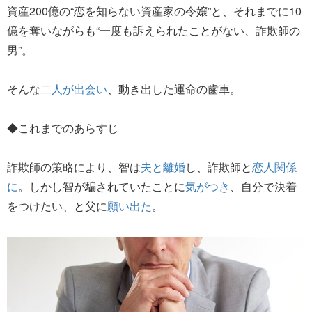
資産200億の“恋を知らない資産家の令嬢”と、それまでに10
億を奪いながらも“一度も訴えられたことがない、詐欺師の
男”。
そんな
二人が出会い
、動き出した運命の歯車。
◆これまでのあらすじ
詐欺師の策略により、智は
夫と離婚
し、詐欺師と
恋人関係
に
。しかし智が騙されていたことに
気がつき
、自分で決着
をつけたい、と父に
願い出た
。