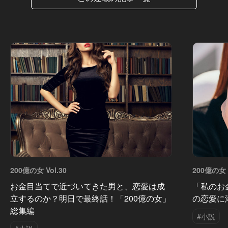
200億の女 Vol.30
200億の女 V
お金目当てで近づいてきた男と、恋愛は成
「私のお
立するのか？明日で最終話！「200億の女」
の恋愛に
総集編
#小説