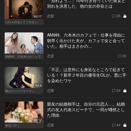
「別れよう…」10年付き合っていた彼女と
別れを決意した、他の女の存在とは
恋愛
35
Vol.17
だれもゆるしてくれない
AM9時、六本木のカフェで：仕事を理由に
朝早く出かけた夫が、カフェで女と会って
いた。相手はまさかの…
Vol.1
恋愛
35
AM9時、六本木のカフェで
「不正」は意外にも身近なところで起きて
いる！？新卒２年目の優等生OLが、悪に手
を染めたワケ
Vol.6
恋愛
24
隣のスーパーウーマン
親友の結婚相手は、自分の元恋人…。結婚
式の友人代表スピーチで、一同が唖然とし
た理由
Vol.12
恋愛
44
東京バディ