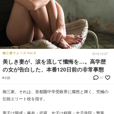
御三家ウォーズ Vol.9
2019.12.07
美しき妻が、涙を流して懺悔を…。高学歴
の女が告白した、本番120日前の非常事態
#小説
47
御三家。それは、首都圏中学受験界に燦然と輝く、究極の
伝統エリート校を指す。
男子は開成・麻布・武蔵。女子は桜蔭・女子学院・雙葉。