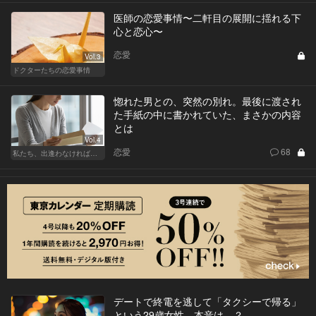
医師の恋愛事情〜二軒目の展開に揺れる下
心と恋心〜
恋愛
Vol.3
ドクターたちの恋愛事情
惚れた男との、突然の別れ。最後に渡され
た手紙の中に書かれていた、まさかの内容
とは
Vol.4
恋愛
68
私たち、出逢わなければよかった
デートで終電を逃して「タクシーで帰る」
という29歳女性。本音は…？