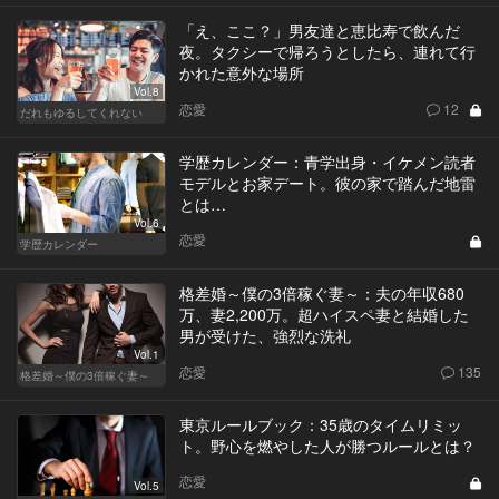
「え、ここ？」男友達と恵比寿で飲んだ
夜。タクシーで帰ろうとしたら、連れて行
かれた意外な場所
Vol.8
恋愛
12
だれもゆるしてくれない
学歴カレンダー：青学出身・イケメン読者
モデルとお家デート。彼の家で踏んだ地雷
とは…
Vol.6
恋愛
学歴カレンダー
格差婚～僕の3倍稼ぐ妻～：夫の年収680
万、妻2,200万。超ハイスペ妻と結婚した
男が受けた、強烈な洗礼
Vol.1
恋愛
135
格差婚～僕の3倍稼ぐ妻～
東京ルールブック：35歳のタイムリミッ
ト。野心を燃やした人が勝つルールとは？
恋愛
Vol.5