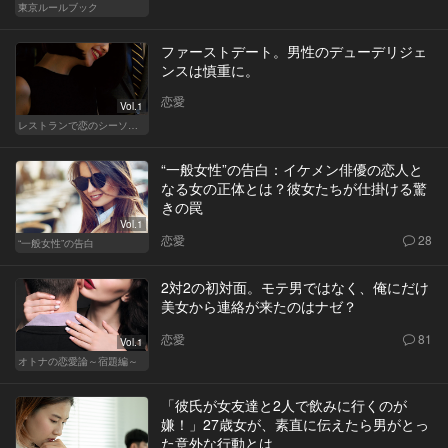
東京ルールブック
ファーストデート。男性のデューデリジェ
ンスは慎重に。
恋愛
Vol.1
レストランで恋のシーソーゲーム（WOMAN）
“一般女性”の告白：イケメン俳優の恋人と
なる女の正体とは？彼女たちが仕掛ける驚
きの罠
Vol.1
恋愛
28
“一般女性”の告白
2対2の初対面。モテ男ではなく、俺にだけ
美女から連絡が来たのはナゼ？
恋愛
81
Vol.1
オトナの恋愛論～宿題編～
「彼氏が女友達と2人で飲みに行くのが
嫌！」27歳女が、素直に伝えたら男がとっ
た意外な行動とは