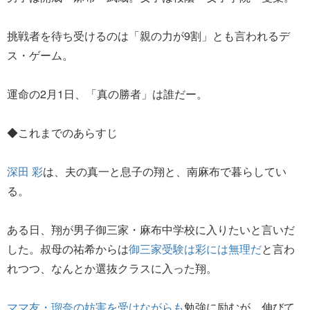
挑戦者を待ち受けるのは「親の力が9割」とも言われるデ
ス・ゲーム。
運命の2月1日、「真の勝者」は誰だー。
◆これまでのあらすじ
深田 彩
は、夫の真一と息子の翔と、南麻布で暮らしてい
る。
ある日、翔が男子御三家・麻布中学校に入りたいと言いだ
した。叔母の祐希からは
御三家受験は彩には無理だ
と言わ
れつつ、なんとか選抜クラスに入った翔。
ママ友・瑠奈の妨害を受けながらも
勉強に励むが、伸びて