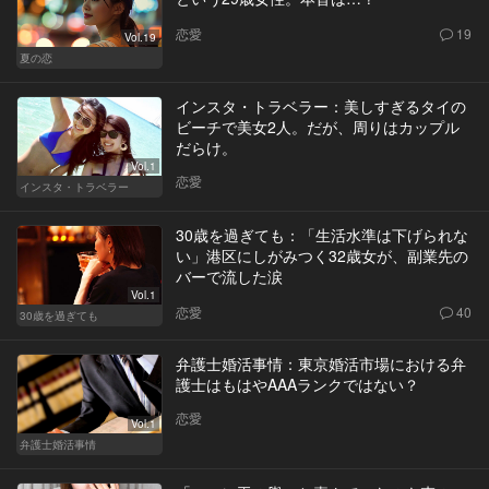
恋愛
19
Vol.19
夏の恋
インスタ・トラベラー：美しすぎるタイの
ビーチで美女2人。だが、周りはカップル
だらけ。
Vol.1
恋愛
インスタ・トラベラー
30歳を過ぎても：「生活水準は下げられな
い」港区にしがみつく32歳女が、副業先の
バーで流した涙
Vol.1
恋愛
40
30歳を過ぎても
弁護士婚活事情：東京婚活市場における弁
護士はもはやAAAランクではない？
恋愛
Vol.1
弁護士婚活事情