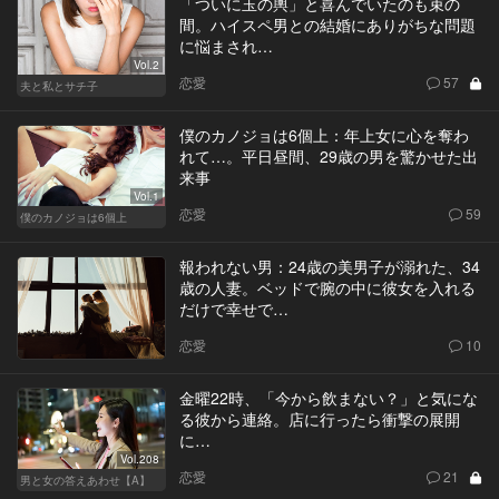
「ついに玉の輿」と喜んでいたのも束の
間。ハイスペ男との結婚にありがちな問題
に悩まされ…
Vol.2
恋愛
57
夫と私とサチ子
僕のカノジョは6個上：年上女に心を奪わ
れて…。平日昼間、29歳の男を驚かせた出
来事
Vol.1
恋愛
59
僕のカノジョは6個上
報われない男：24歳の美男子が溺れた、34
歳の人妻。ベッドで腕の中に彼女を入れる
だけで幸せで…
恋愛
10
金曜22時、「今から飲まない？」と気にな
る彼から連絡。店に行ったら衝撃の展開
に…
Vol.208
恋愛
21
男と女の答えあわせ【A】