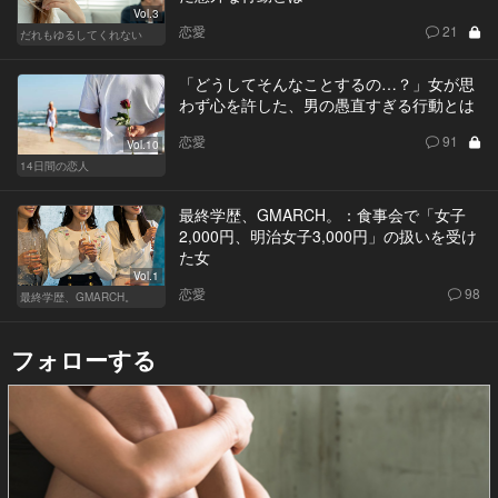
Vol.3
恋愛
21
だれもゆるしてくれない
「どうしてそんなことするの…？」女が思
わず心を許した、男の愚直すぎる行動とは
恋愛
91
Vol.10
14日間の恋人
最終学歴、GMARCH。：食事会で「女子
2,000円、明治女子3,000円」の扱いを受け
た女
Vol.1
恋愛
98
最終学歴、GMARCH。
フォローする