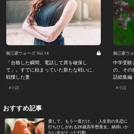
御三家ウォーズ Vol.14
御三家ウォー
「合格した瞬間、電話して席を確保し
中学受験
て」。すでに始まっていた新たな戦いに、
の、その
戦慄した妻
話総集編
#小説
#小説
おすすめ記事
愛して、もう一度だけ。：人生初の失恋に
打ちひしがれる26歳高学歴美女。納得いか
ない女がとった行動