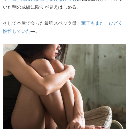
いた翔の成績に陰りが見えはじめる。
そして本屋で会った最強スペック母・
薫子もまた、ひどく
憔悴していた
―。