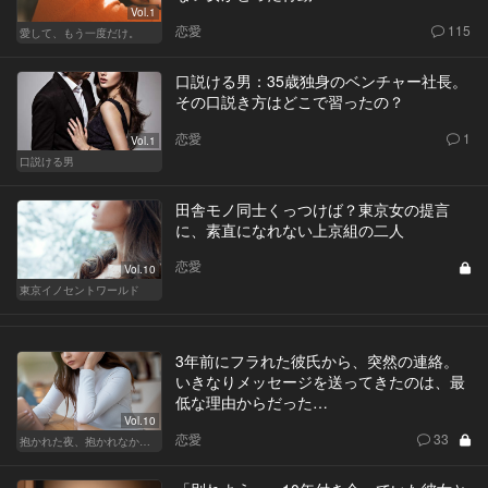
Vol.1
恋愛
115
愛して、もう一度だけ。
口説ける男：35歳独身のベンチャー社長。
その口説き方はどこで習ったの？
恋愛
1
Vol.1
口説ける男
田舎モノ同士くっつけば？東京女の提言
に、素直になれない上京組の二人
恋愛
Vol.10
東京イノセントワールド
3年前にフラれた彼氏から、突然の連絡。
いきなりメッセージを送ってきたのは、最
低な理由からだった…
Vol.10
恋愛
33
抱かれた夜、抱かれなかった夜