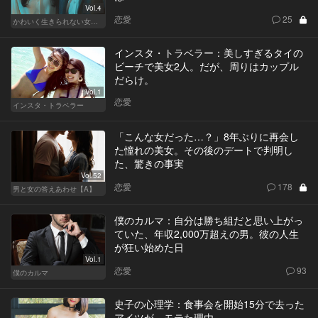
Vol.4
恋愛
25
かわいく生きられない女たち
インスタ・トラベラー：美しすぎるタイの
ビーチで美女2人。だが、周りはカップル
だらけ。
Vol.1
恋愛
インスタ・トラベラー
「こんな女だった…？」8年ぶりに再会し
た憧れの美女。その後のデートで判明し
た、驚きの事実
Vol.52
恋愛
178
男と女の答えあわせ【A】
僕のカルマ：自分は勝ち組だと思い上がっ
ていた、年収2,000万超えの男。彼の人生
が狂い始めた日
Vol.1
恋愛
93
僕のカルマ
史子の心理学：食事会を開始15分で去った
アイツが、モテた理由