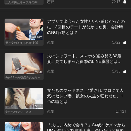
恋愛
17
三人の男たち～夫婦の問題～
アプリで出会った女性といい感じだったの
に、3回目のデートがなかった男。会計時
のNG行動とは？
Vol.187
恋愛
22
男と女の答えあわせ【Q】
夫のシャワー中、スマホを盗み見る32歳
妻。見てしまった衝撃のLINE履歴とは…
恋愛
35
Vol.8
Age33～分岐点の女たち～
女たちのマッドネス：“愛され”ブログで人
気のセレブ妻。彼女の人生を狂わせた、1
つの嘘とは
Vol.1
恋愛
121
女たちのマッドネス
「夫に、内緒で会う？」24歳イケメンから
DMが届いた33歳美人妻。会いたいと懇願