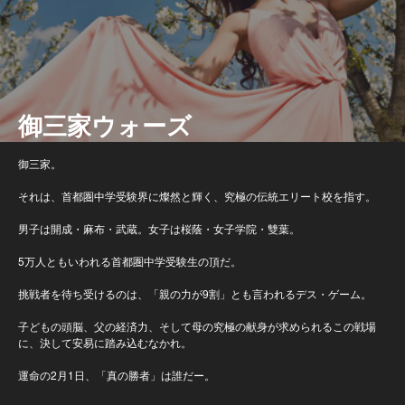
御三家ウォーズ
御三家。
それは、首都圏中学受験界に燦然と輝く、究極の伝統エリート校を指す。
男子は開成・麻布・武蔵。女子は桜蔭・女子学院・雙葉。
5万人ともいわれる首都圏中学受験生の頂だ。
挑戦者を待ち受けるのは、「親の力が9割」とも言われるデス・ゲーム。
子どもの頭脳、父の経済力、そして母の究極の献身が求められるこの戦場
に、決して安易に踏み込むなかれ。
運命の2月1日、「真の勝者」は誰だー。