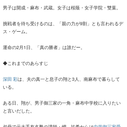
男子は開成・麻布・武蔵。女子は桜蔭・女子学院・雙葉。
挑戦者を待ち受けるのは、「親の力が9割」とも言われるデ
ス・ゲーム。
運命の2月1日、「真の勝者」は誰だー。
◆これまでのあらすじ
深田 彩
は、夫の真一と息子の翔と3人、南麻布で暮らして
いる。
ある日、翔が、男子御三家の一角・麻布中学校に入りたい
と言いだした。
叔母で元大手有名塾の講師・岬 祐希からは
中学御三家受