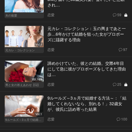
され…
Vol.2
恋愛
59
夫の寵愛
元カレ・コレクション：玉の輿まであと一
歩…6年かけて結婚を狙った女がプロポー
ズに躊躇する理由
Vol.1
恋愛
97
元カレ・コレクション
諦めかけていた、彼との結婚。交際4年目
にして急に彼がプロポーズをしてきた理由
は…
Vol.169
恋愛
25
男と女の答えあわせ【Q】
9ルールズ～3ヵ月で結婚する方法～：「結
婚してくれないなら、別れる！」32歳女
が、彼氏に詰め寄った結果
Vol.1
恋愛
100
9ルールズ～3ヵ月で結婚する方法～