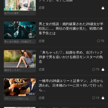
恋愛
Vol.3
史子の心理学
男と女の怪談：婚約破棄された29歳女が半
狂乱に…。商社の受付嬢が見た、戦慄の来
客予告とは
Vol.1
恋愛
70
男と女の怪談～25歳以下閲覧禁止～
「来ちゃった♡」結婚を求め、出汁パック
持参で男を追いかける婚活モンスターの執
念
Vol.8
恋愛
75
婚活モンスター
一橋卒の28歳エリート証券マン。上司から
誘われ、日本橋のバーに渋々付いて行った
ら…
Vol.4
恋愛
13
マティーニのほかにも