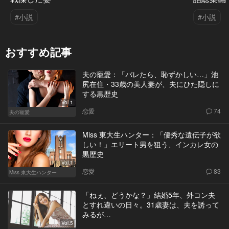
#小説
#小説
おすすめ記事
夫の寵愛：「バレたら、恥ずかしい…」池
尻在住・33歳の美人妻が、夫にひた隠しに
する黒歴史
Vol.1
恋愛
74
夫の寵愛
Miss 東大生ハンター：「優秀な遺伝子が欲
しい！」エリート男を狙う、インカレ女の
黒歴史
Vol.1
恋愛
83
Miss 東大生ハンター
「ねぇ、どうかな？」結婚5年、外コン夫
とすれ違いの日々。31歳妻は、夫を誘って
みるが…
Vol.5