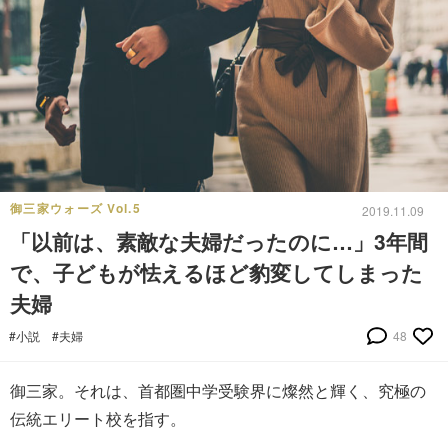
御三家ウォーズ Vol.5
2019.11.09
「以前は、素敵な夫婦だったのに…」3年間
で、子どもが怯えるほど豹変してしまった
夫婦
#小説
#夫婦
48
御三家。それは、首都圏中学受験界に燦然と輝く、究極の
伝統エリート校を指す。