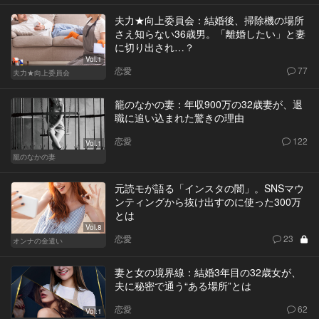
夫力★向上委員会：結婚後、掃除機の場所
さえ知らない36歳男。「離婚したい」と妻
に切り出され…？
Vol.1
恋愛
77
夫力★向上委員会
籠のなかの妻：年収900万の32歳妻が、退
職に追い込まれた驚きの理由
恋愛
122
Vol.1
籠のなかの妻
元読モが語る「インスタの闇」。SNSマウ
ンティングから抜け出すのに使った300万
とは
Vol.8
恋愛
23
オンナの金遣い
妻と女の境界線：結婚3年目の32歳女が、
夫に秘密で通う“ある場所”とは
恋愛
62
Vol.1