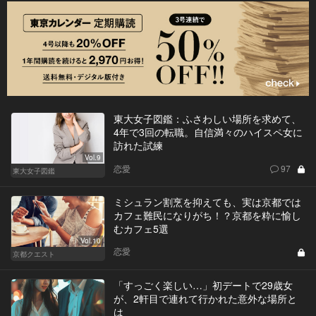
東大女子図鑑：ふさわしい場所を求めて、
4年で3回の転職。自信満々のハイスペ女に
訪れた試練
Vol.9
恋愛
97
東大女子図鑑
ミシュラン割烹を抑えても、実は京都では
カフェ難民になりがち！？京都を粋に愉し
むカフェ5選
Vol.10
恋愛
京都クエスト
「すっごく楽しい…」初デートで29歳女
が、2軒目で連れて行かれた意外な場所と
は