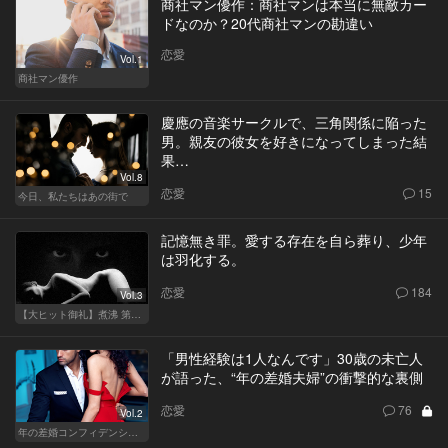
商社マン優作：商社マンは本当に無敵カー
ドなのか？20代商社マンの勘違い
恋愛
Vol.1
商社マン優作
慶應の音楽サークルで、三角関係に陥った
男。親友の彼女を好きになってしまった結
果…
Vol.8
恋愛
15
今日、私たちはあの街で
記憶無き罪。愛する存在を自ら葬り、少年
は羽化する。
恋愛
184
Vol.3
【大ヒット御礼】煮沸 第二章
「男性経験は1人なんです」30歳の未亡人
が語った、“年の差婚夫婦”の衝撃的な裏側
恋愛
76
Vol.2
年の差婚コンフィデンシャル