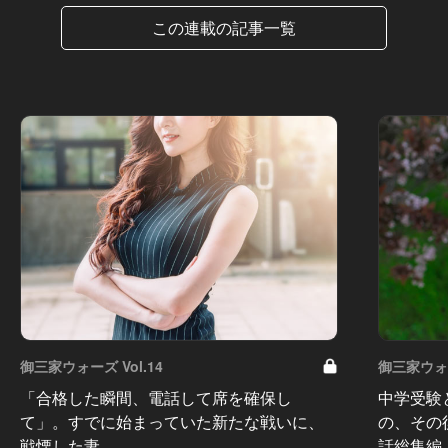
この連載の記事一覧
御三家ウォーズ Vol.14
御三家ウォー
「合格した瞬間、電話して席を確保し
中学受験
て」。すでに始まっていた新たな戦いに、
の、その
戦慄した妻
話総集編