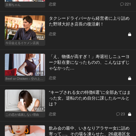
恋愛
221
京都ちゃん
タクシードライバーから経営者に上り詰め
た野球大好き店長の復活劇！
恋愛
Vol.4
今日会えるイケメン店員
「え、物価が高すぎ！」寿退社しニューヨ
ーク駐在妻になったものの、こんなはずじ
ゃなかった…
Vol.6
恋愛
Beef or Chicken～空の上の恋愛模様～
“キープされる女の特徴6選”に全部あてはま
った女。逆転のため自分に課したルールと
は？
Vol.14
恋愛
23
この恋が成就しない理由
飲み会の最中、いきなりアラサー女に詰め
寄って…。その場を凍らせた、26歳港区女