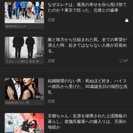
なぜエレナは、最高の幸せを自ら投げ捨て
たのか？東京で狂った、元彼との歯車
恋愛
Vol.8
精神科医エレナ
敵と味方から仕組まれた罠。全ての希望が
潰えた時、起きてはならない人格が目覚め
る。
Vol.4
恋愛
87
【大ヒット御礼】煮沸 第二章
結婚願望のない男：死ぬほど好き。ハイス
ペ彼氏から受けた、30歳誕生日の強烈な洗
礼
Vol.1
恋愛
結婚願望のない男
京都ちゃん：生涯を保障された上流階級の
暮らし。老舗呉服屋への嫁入りは、天国か
地獄か
Vol.1