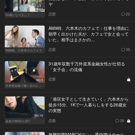
ヤ
Vol.1
恋愛
22
30歳になりまして
AM9時、六本木のカフェで：仕事を理由に
朝早く出かけた夫が、カフェで女と会って
いた。相手はまさかの…
Vol.1
恋愛
35
AM9時、六本木のカフェで
31歳年収数千万外資系金融女性が仕切る
「女子会」の流儀
恋愛
Vol.3
外資系金融で働く女のレストラン事情
「港区女子として生きていく」六本木から
徒歩15分、1Kで一人暮らしをする26歳女
の実態
Vol.10
恋愛
28
未来のWISH LIST
無難戦隊MARCHマン： 通信簿はオール