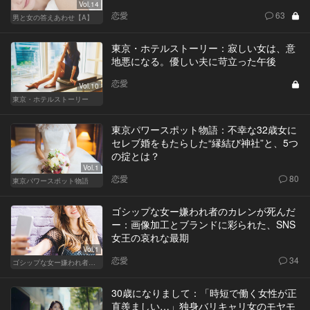
Vol.14
恋愛
63
男と女の答えあわせ【A】
東京・ホテルストーリー：寂しい女は、意
地悪になる。優しい夫に苛立った午後
恋愛
Vol.10
東京・ホテルストーリー
東京パワースポット物語：不幸な32歳女に
セレブ婚をもたらした“縁結び神社”と、5つ
の掟とは？
Vol.1
恋愛
80
東京パワースポット物語
ゴシップな女ー嫌われ者のカレンが死んだ
ー：画像加工とブランドに彩られた、SNS
女王の哀れな最期
Vol.1
恋愛
34
ゴシップな女ー嫌われ者のカレンが死んだー
30歳になりまして：「時短で働く女性が正
直羨ましい…」独身バリキャリ女のモヤモ