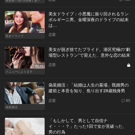
格差婚～僕の3倍稼ぐ妻～
美女ドライブ：小悪魔に振り回されるラン
ボルギーニ男。金曜深夜のドライブの結末
は…
Vol.1
恋愛
美女ドライブ
美女が脱ぎ捨てたプライド。港区究極の“劇
場型レストラン”で迎えた、意外な恋の結末
恋愛
Vol.10
メニューによります
偽装婚活：「結婚は人生の墓場」既婚男の
建前と本音を知り、焦り出す28歳独身男
恋愛
80
Vol.1
偽装婚活
「もしかして、男として自信ナ
イ・・・？」たった1回で女が見破った、
男の行為