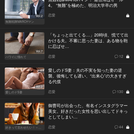
4。 “無難”を極めた、明治大学卒の男
恋愛
Vol.2
無難戦隊MARCHマン
「ちょっと出てくる…」20時頃、慌てて出
かける夫。不審に思った妻は、ある物を鞄
に忍ばせ…
Vol.7
恋愛
12
ハワイに憧れて
愛しのドS妻：夫の不実を知った妻の逆
襲。後悔しても遅い、“出来心”の大きすぎ
る代償
Vol.2
恋愛
130
愛しのドS妻
御曹司が出会った、有名インスタグラマー
美女。好きだった女性を思い出してドキっ
としてしまい…
Vol.9
恋愛
44
好きって言わせたい！～正反対のふたり～