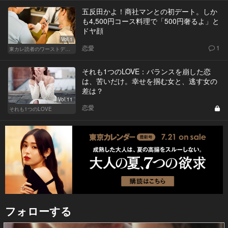
五反田かよ！商社マンとの初デート。しか
も4,500円コース料理で「500円奢るよ」と
ドヤ顔
Vol.1
恋愛
1
東カレ読者のワーストデート
それも1つのLOVE：バランスを崩した恋
は、苦いだけ。幸せを掴む女と、逃す女の
差は？
Vol.11
恋愛
それも1つのLOVE
フォローする