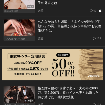
子の発言とは
Vol.4
恋愛
43
港区今昔物語
へんなかねもち図鑑：「ネイルが紹介で半
額♡」の罠。富裕層が支払う本当の“お友達
価格”とは
Vol.1
恋愛
109
へんなかねもち図鑑
格差婚～僕の3倍稼ぐ妻～：夫の年収680
万、妻2,200万。超ハイスペ妻と結婚した
男が受けた、強烈な洗礼
Vol.1
恋愛
135