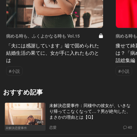
病める時も、ふくよかなる時も Vol.15
病める時も、
「夫には感謝しています」嘘で固められた
痩せて綺
結婚生活の果てに、女が手に入れたものと
は？「病
は
話総集編
#小説
#小説
おすすめ記事
未解決恋愛事件：同棲中の彼女が、いきな
り帰ってこなくなって…？男が絶句した、
まさかの理由とは【Q】
Vol.1
恋愛
40
未解決恋愛事件