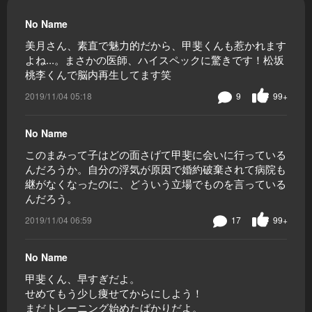
No Name
美月さん、素直で魅力的だから、甲斐くんも惹かれます
よね...。まさかの医師、ハイスペックに驚きです！松坂
桃李くんで脳内再生してます笑
2019/11/04 05:18
9
99+
No Name
このまみって子はどの面さげて甲斐に会いに行っている
んだろうか。自分の浮気が原因で婚約破棄されて病院も
継がなくなったのに、どういう立場でものを言っている
んだろう。
2019/11/04 06:59
17
99+
No Name
甲斐くん、早すぎだよ。
せめてもう少し痩せてからにしよう！
まだトレーニング始めたばかりだよ。