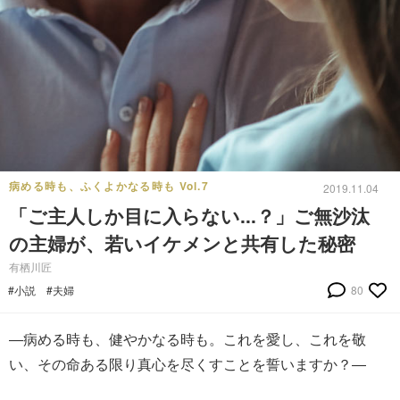
病める時も、ふくよかなる時も Vol.7
2019.11.04
「ご主人しか目に入らない...？」ご無沙汰
の主婦が、若いイケメンと共有した秘密
有栖川匠
#小説
#夫婦
80
―病める時も、健やかなる時も。これを愛し、これを敬
い、その命ある限り真心を尽くすことを誓いますか？―