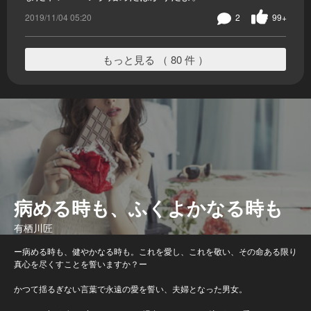
2019/11/04 05:20
2
99+
もっと見る （ 80 件 ）
病める時も、ふくよかなる時も
有栖川匠
ー病める時も、健やかなる時も。これを愛し、これを敬い、その命ある限り
真心を尽くすことを誓いますか？ー
かつて揺るぎない言葉で永遠の愛を誓い、夫婦となった男女。