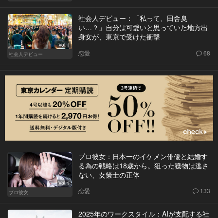
社会人デビュー：「私って、田舎臭
い…？」自分は可愛いと思っていた地方出
身女が、東京で受けた衝撃
Vol.1
恋愛
68
社会人デビュー
プロ彼女：日本一のイケメン俳優と結婚す
る為の戦略は18歳から。狙った獲物は逃さ
ない、女策士の正体
Vol.1
恋愛
133
プロ彼女
2025年のワークスタイル：AIが支配する社