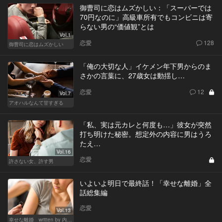
御曹司に恋はムズかしい：「スーパーでは
70円なのに」高級車所有でもコンビニは寄
らない男の“価値観”とは
Vol.1
恋愛
128
御曹司に恋はムズかしい
「俺の大切な人」イケメン年下男からのま
さかの言葉に、27歳女は動揺し…
恋愛
12
Vol.7
アオハルなんて甘すぎる
「私、実は元カレと何度も…」彼女が突然
打ち明けた秘密。想定外の内容に男はうろ
たえ…
Vol.16
恋愛
許さない女、許す男
いよいよ明日で最終話！「幸せな離婚」全
話総集編
恋愛
Vol.13
幸せな離婚 written by 内埜さくら