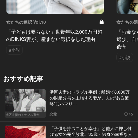
女たちの選択 Vol.10
女たちの選択
「子どもは要らない」世帯年収2,000万円超
「お金な
のDINKS妻が、産まない選択をした理由
選び、自
後悔
#小説
#小説
おすすめ記事
港区夫妻のトラブル事例：離婚で8,000万
の財産分与を主張する妻が、夫の“ある策
略”にハマり…
Vol.1
恋愛
45
港区夫妻のトラブル事例
「子供を持つことが幸せ」と他人に押し付
ける女の完全敗北。35歳・独身の幸福な人