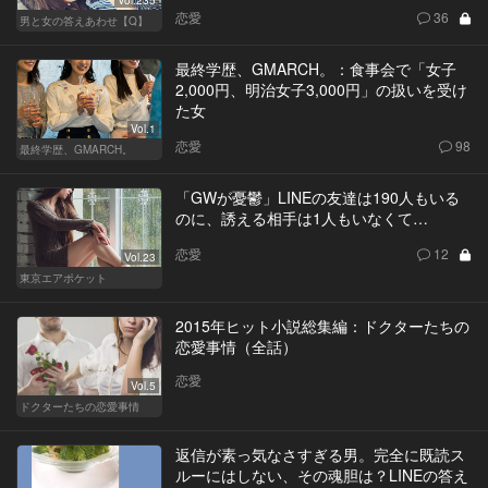
恋愛
36
男と女の答えあわせ【Q】
最終学歴、GMARCH。：食事会で「女子
2,000円、明治女子3,000円」の扱いを受け
た女
Vol.1
恋愛
98
最終学歴、GMARCH。
「GWが憂鬱」LINEの友達は190人もいる
のに、誘える相手は1人もいなくて…
恋愛
12
Vol.23
東京エアポケット
2015年ヒット小説総集編：ドクターたちの
恋愛事情（全話）
恋愛
Vol.5
ドクターたちの恋愛事情
返信が素っ気なさすぎる男。完全に既読ス
ルーにはしない、その魂胆は？LINEの答え