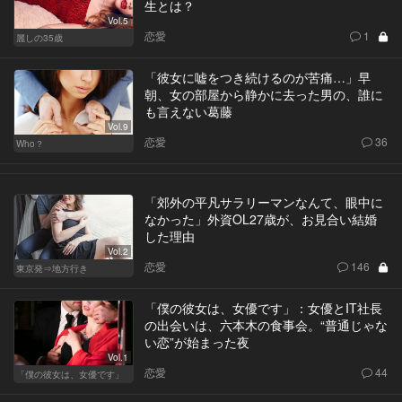
生とは？
Vol.5
恋愛
1
麗しの35歳
「彼女に嘘をつき続けるのが苦痛…」早
朝、女の部屋から静かに去った男の、誰に
も言えない葛藤
Vol.9
恋愛
36
Who？
「郊外の平凡サラリーマンなんて、眼中に
なかった」外資OL27歳が、お見合い結婚
した理由
Vol.2
恋愛
146
東京発⇒地方行き
「僕の彼女は、女優です」：女優とIT社長
の出会いは、六本木の食事会。“普通じゃな
い恋”が始まった夜
Vol.1
恋愛
44
「僕の彼女は、女優です」