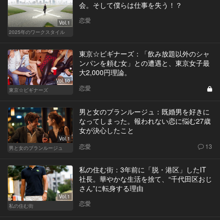
会。そして僕らは仕事を失う！？
恋愛
Vol.1
2025年のワークスタイル
東京☆ビギナーズ：「飲み放題以外のシャ
ンパンを頼む女」との遭遇と、東京女子最
大2,000円理論。
Vol.10
恋愛
東京☆ビギナーズ
男と女のブランルージュ：既婚男を好きに
なってしまった。報われない恋に悩む27歳
女が決心したこと
Vol.1
恋愛
13
男と女のブランルージュ
私の住む街：3年前に「脱・港区」したIT
社長。華やかな生活を捨て、“千代田区おじ
さん”に転身する理由
Vol.1
恋愛
私の住む街