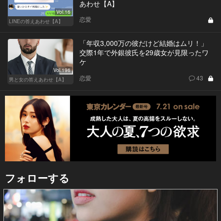
あわせ【A】
Vol.16
恋愛
LINEの答えあわせ【A】
「年収3,000万の彼だけど結婚はムリ！」
交際1年で外銀彼氏を29歳女が見限ったワ
ケ
Vol.196
恋愛
43
男と女の答えあわせ【A】
フォローする