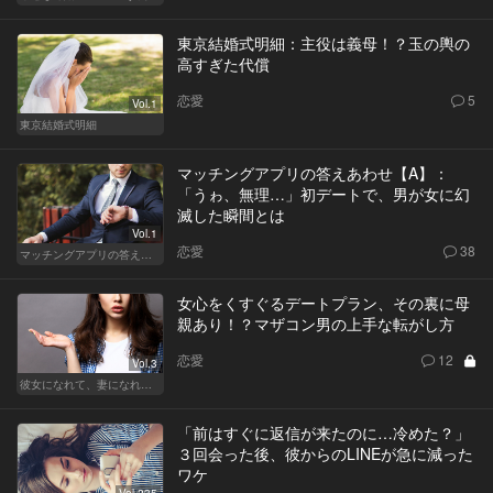
東京結婚式明細：主役は義母！？玉の輿の
高すぎた代償
恋愛
5
Vol.1
東京結婚式明細
マッチングアプリの答えあわせ【A】：
「うゎ、無理…」初デートで、男が女に幻
滅した瞬間とは
Vol.1
恋愛
38
マッチングアプリの答えあわせ【A】～SEASON2～
女心をくすぐるデートプラン、その裏に母
親あり！？マザコン男の上手な転がし方
恋愛
12
Vol.3
彼女になれて、妻になれない
「前はすぐに返信が来たのに…冷めた？」
３回会った後、彼からのLINEが急に減った
ワケ
Vol.235