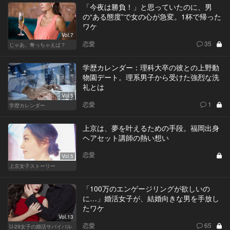
「今夜は勝負！」と思っていたのに、男
の“ある態度”で女の心が急変。1杯で帰った
ワケ
Vol.7
恋愛
35
じゃあ、奪っちゃえば？
学歴カレンダー：理科大卒の彼との上野動
物園デート。理系男子から受けた強烈な洗
礼とは
Vol.5
恋愛
1
学歴カレンダー
上京は、夢を叶えるための手段。福岡出身
ヘアセット講師の熱い想い
恋愛
Vol.5
上京女子ストーリー
「100万のエンゲージリングが欲しいの
に…」婚活女子が、結婚向きな男を手放し
たワケ
Vol.13
恋愛
65
U-29女子の婚活サバイバル