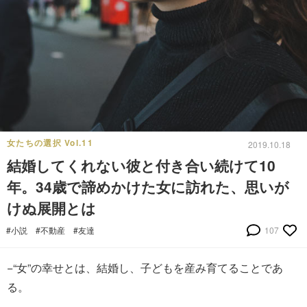
女たちの選択 Vol.11
2019.10.18
結婚してくれない彼と付き合い続けて10
年。34歳で諦めかけた女に訪れた、思いが
けぬ展開とは
#小説
#不動産
#友達
107
−“女”の幸せとは、結婚し、子どもを産み育てることであ
る。