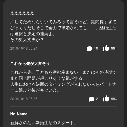
ええええええ
押してだめなら引いてみろって言うけど、期間長すぎて
びっくりだしそこで全力で求婚されても、、、結婚生活
は選択と決定の連続よ。
その男大丈夫か？
2019/10/18 05:24
10
99+
これから先が大変そう
これから先、子どもを産む産まない、またはその時期で
また同じ問題が起こりそうな気がする。
人生における決断のタイミングが合わない人をパートナ
ーに選ぶと後がキツいよ。
2019/10/18 05:36
2
99+
No Name
新鮮さのない新婚生活のスタート。