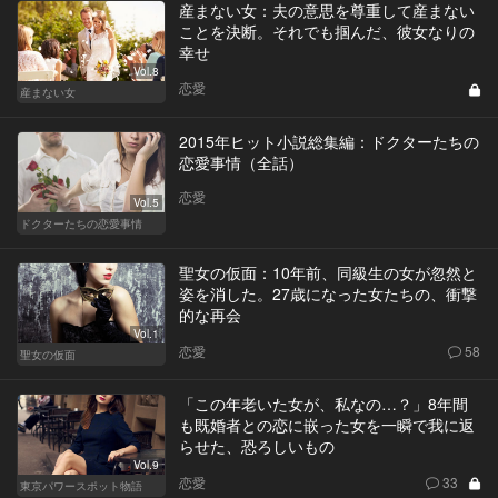
産まない女：夫の意思を尊重して産まない
ことを決断。それでも掴んだ、彼女なりの
幸せ
Vol.8
恋愛
産まない女
2015年ヒット小説総集編：ドクターたちの
恋愛事情（全話）
恋愛
Vol.5
ドクターたちの恋愛事情
聖女の仮面：10年前、同級生の女が忽然と
姿を消した。27歳になった女たちの、衝撃
的な再会
Vol.1
恋愛
58
聖女の仮面
「この年老いた女が、私なの…？」8年間
も既婚者との恋に嵌った女を一瞬で我に返
らせた、恐ろしいもの
Vol.9
恋愛
33
東京パワースポット物語