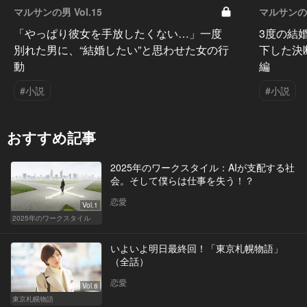
マルサンの男 Vol.15
マルサンの男 
「やっぱり彼女を手放したくない…」一度
3度の結
別れた男に、“結婚したい”と思わせた女の行
下した決
動
編
#小説
#小説
おすすめ記事
2025年のワークスタイル：AIが支配する社
会。そして僕らは仕事を失う！？
恋愛
Vol.1
2025年のワークスタイル
いよいよ明日最終回！「東京札幌物語」
（全話）
恋愛
Vol.8
東京札幌物語