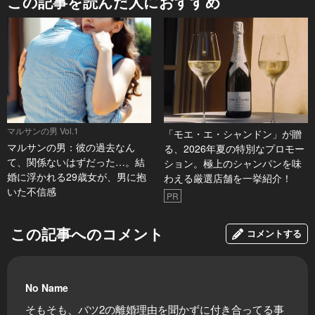
この記事を読んだ人におすすめ
マルサンの男 Vol.1
「モエ・エ・シャンドン」が贈
マルサンの男：彼の過去なん
る、2026年夏の特別なプロモー
て、関係ないはずだった…。結
ション。極上のシャンパンを味
婚に浮かれる29歳女が、男に抱
わえる厳選店舗を一挙紹介！
いた不信感
PR
この記事へのコメント
コメントする
No Name
そもそも、バツ2の離婚理由を聞かずに付き合ってる事