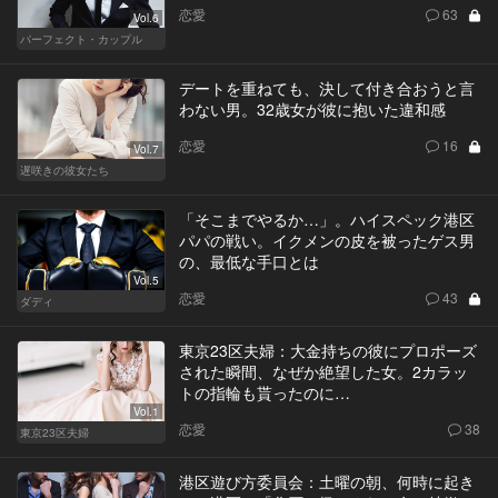
恋愛
63
Vol.6
パーフェクト・カップル
デートを重ねても、決して付き合おうと言
わない男。32歳女が彼に抱いた違和感
恋愛
16
Vol.7
遅咲きの彼女たち
「そこまでやるか…」。ハイスペック港区
パパの戦い。イクメンの皮を被ったゲス男
の、最低な手口とは
Vol.5
恋愛
43
ダディ
東京23区夫婦：大金持ちの彼にプロポーズ
された瞬間、なぜか絶望した女。2カラッ
トの指輪も貰ったのに…
Vol.1
恋愛
38
東京23区夫婦
港区遊び方委員会：土曜の朝、何時に起き