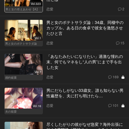
Vol.323
恋愛
2
男と女の答えあわせ【A】
男と女のポテトサラダ論：34歳、同棲中の
カップル。ある日の食卓で彼女を激怒させ
たひと言
Vol.1
恋愛
15
男と女のポテトサラダ論
「あなたみたいになりたい」過激な憧れの
末、何でもマネをし“人の男”にまで手を出
した女
Vol.7
恋愛
169
婚約破棄
男にだらしがない33歳女。誰も知らない男
性遍歴を、夫に打ち明けたら…
恋愛
101
Vol.16
夫の寵愛
尽くしたがりの彼がなぜ急変？海外出張に