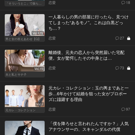
恋愛
18
「そういうとこ」で振られる男
一人暮らしの男の部屋に行ったら、見つけ
てしまった“あるモノ”。これは白黒どっ
ち…？
Vol.175
恋愛
27
男と女の答えあわせ【Q】
離婚後、元夫の恋人から突然届いた宅配
便。女が驚愕したその中身とは…
恋愛
73
Vol.15
夫と私とサチ子
元カレ・コレクション：玉の輿まであと一
歩…6年かけて結婚を狙った女がプロポー
ズに躊躇する理由
Vol.1
恋愛
97
元カレ・コレクション
「僕を降ろせと言われたんですか？」人気
アナウンサーの、スキャンダルの代償