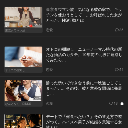
東京タワマン族：気になる彼の家で、キッ
チンを使おうとして…。お呼ばれした女が
とった、NG行動とは
Vol.1
恋愛
35
東京タワマン族
オトコの棚卸し：ニューノーマル時代の新
たな婚活のカタチ。10年前の元彼に連絡し
てみたら…
Vol.1
恋愛
54
オトコの棚卸し
酔った勢いで付き合う前に一晩過ごしてし
まった…。その後、彼と意外な関係に発展
し…
Vol.7
恋愛
18
なんとなく、DINKS
デートで「何食べたい？」その答え方で差
NEW
がつく。ハイスペ男子が結婚を意識する女
性とは