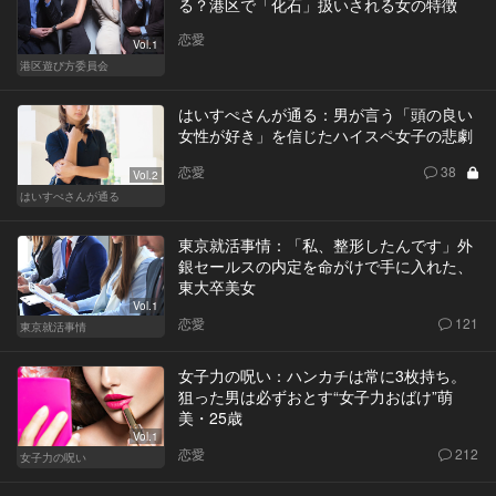
る？港区で「化石」扱いされる女の特徴
恋愛
Vol.1
港区遊び方委員会
はいすぺさんが通る：男が言う「頭の良い
女性が好き」を信じたハイスペ女子の悲劇
恋愛
38
Vol.2
はいすぺさんが通る
東京就活事情：「私、整形したんです」外
銀セールスの内定を命がけで手に入れた、
東大卒美女
Vol.1
恋愛
121
東京就活事情
女子力の呪い：ハンカチは常に3枚持ち。
狙った男は必ずおとす“女子力おばけ”萌
美・25歳
Vol.1
恋愛
212
女子力の呪い