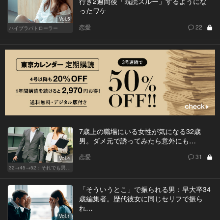
行き2週間後「既読スルー」するようにな
ったワケ
Vol.5
恋愛
22
ハイブラパトローラー
7歳上の職場にいる女性が気になる32歳
男。ダメ元で誘ってみたら意外にも…
恋愛
31
Vol.4
32→45→52：それでも男は完成しない。
「そういうとこ」で振られる男：早大卒34
歳編集者。歴代彼女に同じセリフで振ら
れ…
Vol.1