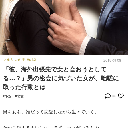
マルサンの男 Vol.2
2019.09.08
「彼、海外出張先で女と会おうとして
る…？」男の密会に気づいた女が、咄嗟に
取った行動とは
#小説
#恋愛
86
男も女も、誰だって恋愛しながら生きていく。
だから愛するカレには、必ず元カノがいるもの。