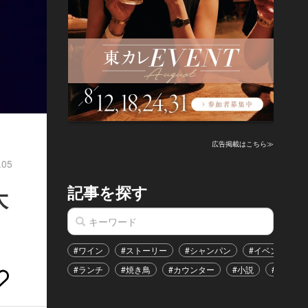
広告掲載はこちら≫
.05
記事を探す
大
#ワイン
#ストーリー
#シャンパン
#イベント
#ランチ
#焼き鳥
#カウンター
#小説
#恋愛