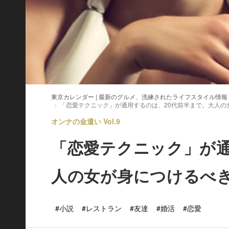
東京カレンダー | 最新のグルメ、洗練されたライフスタイル情報
「恋愛テクニック」が通用するのは、20代前半まで。大人の
オンナの金遣い Vol.9
「恋愛テクニック」が通
人の女が身につけるべ
#小説
#レストラン
#友達
#婚活
#恋愛