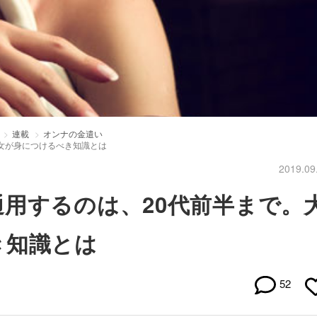
連載
オンナの金遣い
女が身につけるべき知識とは
2019.09
用するのは、20代前半まで。
き知識とは
52