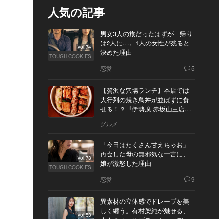
人気の記事
男女3人の旅だったはずが、帰り
は2人に…。1人の女性が残ると
Vol.74
決めた理由
TOUGH COOKIES
恋愛
5
【贅沢な穴場ランチ】本店では
大行列の焼き鳥丼が並ばずに食
せる！？『伊勢廣 赤坂山王店』
へ
グルメ
「今日はたくさん甘えちゃお」
再会した母の無邪気な一言に、
Vol.73
娘が激怒した理由
TOUGH COOKIES
恋愛
9
異素材の立体感でドレープを美
しく纏う。有村架純が魅せる、
Vol.53