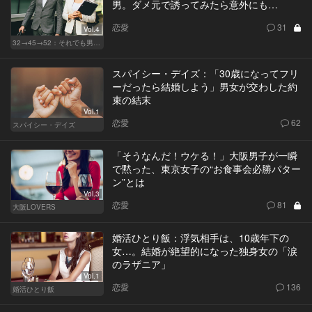
男。ダメ元で誘ってみたら意外にも…
恋愛
31
Vol.4
32→45→52：それでも男は完成しない。
スパイシー・デイズ：「30歳になってフリ
ーだったら結婚しよう」男女が交わした約
束の結末
Vol.1
恋愛
62
スパイシー・デイズ
「そうなんだ！ウケる！」大阪男子が一瞬
で黙った、東京女子の“お食事会必勝パター
ン”とは
Vol.3
恋愛
81
大阪LOVERS
婚活ひとり飯：浮気相手は、10歳年下の
女…。結婚が絶望的になった独身女の「涙
のラザニア」
Vol.1
恋愛
136
婚活ひとり飯