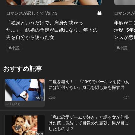
ロマンスが恋しくて Vol.13
ロマンスが恋
「独身というだけで、肩身が狭かっ
年齢がコ
た…」。結婚の予定が白紙になり、年下の
活歴15
男を自分から誘った女
ンスが恋
#小説
#小説
おすすめ記事
二世を狙え！：「20代でバーキンを持つ女
には近付かない」身元を隠し嫁を探す男
恋愛
1
Vol.1
二世を狙え！
「私は恋愛ゲームが好き」と語る女が仕掛
けた罠…泥酔して目覚めた翌朝、男が目に
したものは？
Vol.9