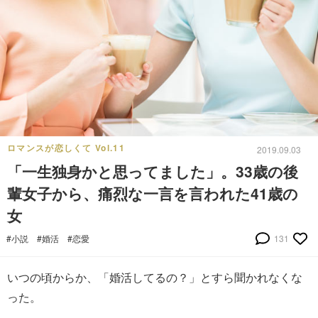
ロマンスが恋しくて Vol.11
2019.09.03
「一生独身かと思ってました」。33歳の後
輩女子から、痛烈な一言を言われた41歳の
女
#小説
#婚活
#恋愛
131
いつの頃からか、「婚活してるの？」とすら聞かれなくな
った。