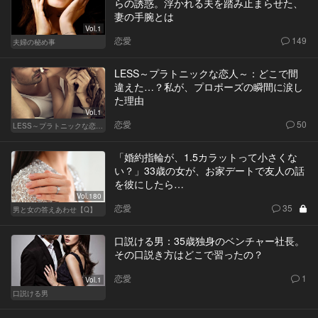
らの誘惑。浮かれる夫を踏み止まらせた、
妻の手腕とは
Vol.1
恋愛
149
夫婦の秘め事
LESS～プラトニックな恋人～：どこで間
違えた…？私が、プロポーズの瞬間に涙し
た理由
Vol.1
恋愛
50
LESS～プラトニックな恋人～
「婚約指輪が、1.5カラットって小さくな
い？」33歳の女が、お家デートで友人の話
を彼にしたら…
Vol.180
恋愛
35
男と女の答えあわせ【Q】
口説ける男：35歳独身のベンチャー社長。
その口説き方はどこで習ったの？
恋愛
1
Vol.1
口説ける男