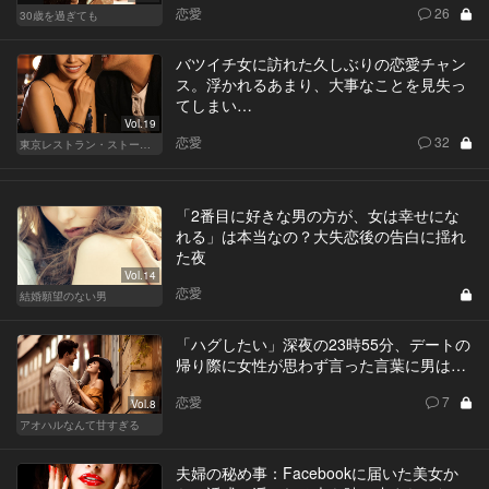
恋愛
26
30歳を過ぎても
バツイチ女に訪れた久しぶりの恋愛チャン
ス。浮かれるあまり、大事なことを見失っ
てしまい…
Vol.19
恋愛
32
東京レストラン・ストーリー
「2番目に好きな男の方が、女は幸せにな
れる」は本当なの？大失恋後の告白に揺れ
た夜
Vol.14
恋愛
結婚願望のない男
「ハグしたい」深夜の23時55分、デートの
帰り際に女性が思わず言った言葉に男は…
恋愛
7
Vol.8
アオハルなんて甘すぎる
夫婦の秘め事：Facebookに届いた美女か