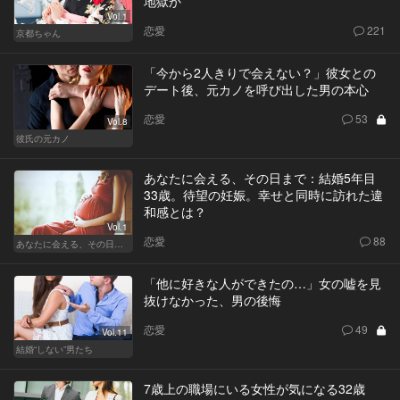
地獄か
Vol.1
恋愛
221
京都ちゃん
「今から2人きりで会えない？」彼女との
デート後、元カノを呼び出した男の本心
恋愛
53
Vol.8
彼氏の元カノ
あなたに会える、その日まで：結婚5年目
33歳。待望の妊娠。幸せと同時に訪れた違
和感とは？
Vol.1
恋愛
88
あなたに会える、その日まで
「他に好きな人ができたの…」女の嘘を見
抜けなかった、男の後悔
恋愛
49
Vol.11
結婚“しない”男たち
7歳上の職場にいる女性が気になる32歳