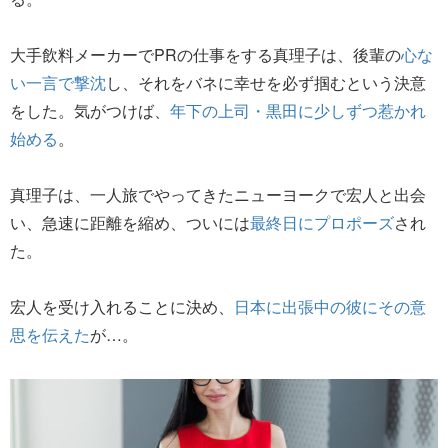
大手飲料メーカーでPRの仕事をする真理子は、後輩の
心な
い一言で撃沈
し、それをバネに幸せを必ず掴むという決意
をした。気がつけば、
年下の上司・黒田に少しずつ惹かれ
始める
。
真理子は、一人旅でやってきたニューヨークで宏人と出会
い、急速に距離を縮め、ついには
最終日にプロポーズ
され
た。
宏人を受け入れることに決め、
日本に出張中の彼にその意
思を伝えた
が…。