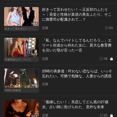
好きって言わせたい！～正反対のふたり
～：容姿と性格が真逆の美女ふたり。そこ
に御曹司が配属されて…？
Vol.1
恋愛
93
好きって言わせたい！～正反対のふたり～
「私、なんでバイトしてるんだろう…」エ
リート街道から外れた女に、莫大な教育費
を注いだ母が言った一言
Vol.4
恋愛
48
高偏差値なオンナたち
25時の表参道：叶わない恋ならば、いっそ
忘れたい。可憐で危険な、人妻からの誘惑
恋愛
Vol.1
25時の表参道
「復縁したい！」失恋してどん底の27歳
女。占い師に告げられた、意外な未来
恋愛
65
Vol.4