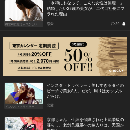
「令和にもなって、こんな女性は無理…」
結婚したい28歳の美女が、二代目社長にフ
ラれた理由
Vol.4
恋愛
39
御曹司に恋はムズかしい
インスタ・トラベラー：美しすぎるタイの
ビーチで美女2人。だが、周りはカップル
だらけ。
Vol.1
恋愛
インスタ・トラベラー
京都ちゃん：生涯を保障された上流階級の
暮らし。老舗呉服屋への嫁入りは、天国か