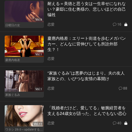
耐える＝美徳と思う女は一生幸せになれな
い？豪邸に住む奥様の、悲しいほどの自己
犠牲
Vol.9
恋愛
16
日曜日の女
慶應内格差：エリート街道を歩むメガバン
カー、どんなに背伸びしても所詮外部
生？！
Vol.1
恋愛
慶應内格差
“家族ぐるみ”は悪夢のはじまり。夫の友人
家族との、いびつな友情の幕開け
恋愛
88
Vol.1
家族ぐるみ
「既婚者だけど、愛してる」敏腕経営者を
支える24歳女が語った、とんでもない恋心
恋愛
40
Vol.11
ワタシ 29.0～updateする女～