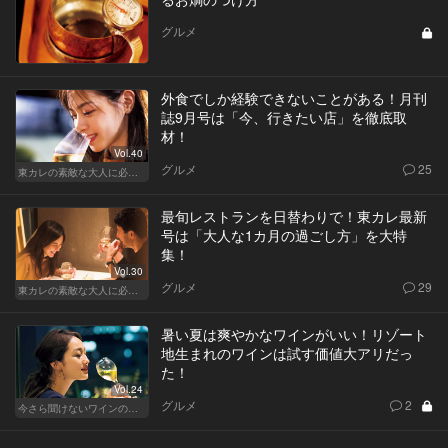
グルメ
外食でしか経験できないことがある！月刊
誌9月号は「今、行きたい店」を徹底取
材！
Vol.40
グルメ
25
東カレの素敵な大人に必要なこと
最旬レストランを日替わりで！東カレ最新
号は「大人な1カ月の過ごし方」を大特
集！
Vol.30
グルメ
29
東カレの素敵な大人に必要なこと
暑い夏は爽やかなワインがいい！リゾート
地生まれのワインは試す価値大アリだっ
た！
Vol.24
グルメ
2
今さら聞けないワインの基礎知識