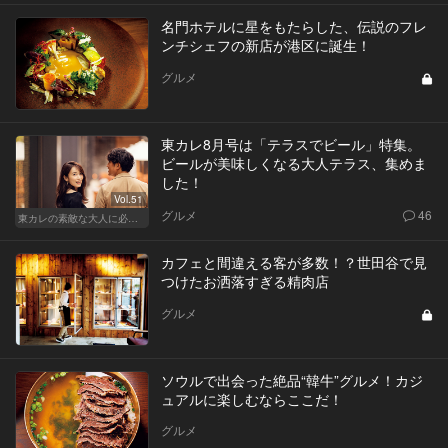
名門ホテルに星をもたらした、伝説のフレ
ンチシェフの新店が港区に誕生！
グルメ
東カレ8月号は「テラスでビール」特集。
ビールが美味しくなる大人テラス、集めま
した！
Vol.51
グルメ
46
東カレの素敵な大人に必要なこと
カフェと間違える客が多数！？世田谷で見
つけたお洒落すぎる精肉店
グルメ
ソウルで出会った絶品“韓牛”グルメ！カジ
ュアルに楽しむならここだ！
グルメ