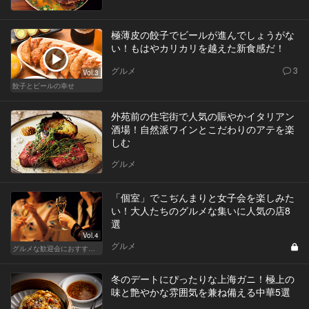
極薄皮の餃子でビールが進んでしょうがな
い！もはやカリカリを越えた新食感だ！
グルメ
3
Vol.3
餃子とビールの幸せ
外苑前の住宅街で人気の賑やかイタリアン
酒場！自然派ワインとこだわりのアテを楽
しむ
グルメ
「個室」でこぢんまりと女子会を楽しみた
い！大人たちのグルメな集いに人気の店8
選
Vol.4
グルメ
グルメな歓迎会におすすめな東京の人気店
冬のデートにぴったりな上海ガニ！極上の
味と艶やかな雰囲気を兼ね備える中華5選