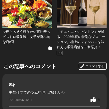
今夜さっそく行きたい恵比寿の
「モエ・エ・シャンドン」が贈
ビストロ最前線！女子が喜ぶ旬
る、2026年夏の特別なプロモー
な店5選
ション。極上のシャンパンを味
わえる厳選店舗を一挙紹介！
PR
この記事へのコメント
コメントする
匿名
中華仕立てのラム料理…⁉️珍しい✨
2019/09/06 05:21
0