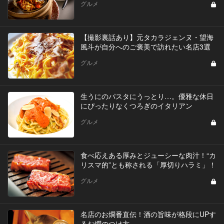
グルメ
【撮影裏話あり】元タカラジェンヌ・望海
風斗が自分へのご褒美で訪れたい名店3選
グルメ
生うにのパスタにうっとり…。優雅な休日
にぴったりなくつろぎのイタリアン
グルメ
食べ応えある厚みとジューシーな肉汁！“カ
リスマ的”とも称される「厚切りハラミ」！
グルメ
名店のお燗番直伝！酒の旨味が格段にUPす
るお燗のつけ方