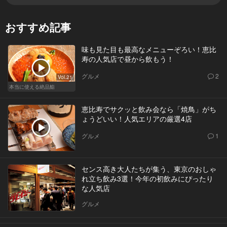
おすすめ記事
味も見た目も最高なメニューぞろい！恵比
寿の人気店で昼から飲もう！
グルメ
2
Vol.21
本当に使える絶品鮨
恵比寿でサクッと飲み会なら「焼鳥」がち
ょうどいい！人気エリアの厳選4店
グルメ
1
センス高き大人たちが集う、東京のおしゃ
れ立ち飲み3選！今年の初飲みにぴったり
な人気店
グルメ