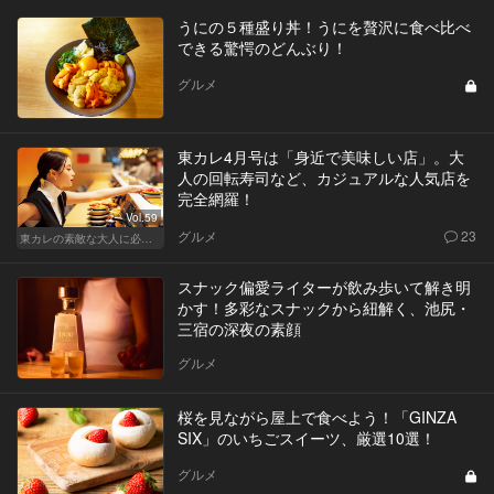
うにの５種盛り丼！うにを贅沢に食べ比べ
できる驚愕のどんぶり！
グルメ
東カレ4月号は「身近で美味しい店」。大
人の回転寿司など、カジュアルな人気店を
完全網羅！
Vol.59
グルメ
23
東カレの素敵な大人に必要なこと
スナック偏愛ライターが飲み歩いて解き明
かす！多彩なスナックから紐解く、池尻・
三宿の深夜の素顔
グルメ
桜を見ながら屋上で食べよう！「GINZA
SIX」のいちごスイーツ、厳選10選！
グルメ