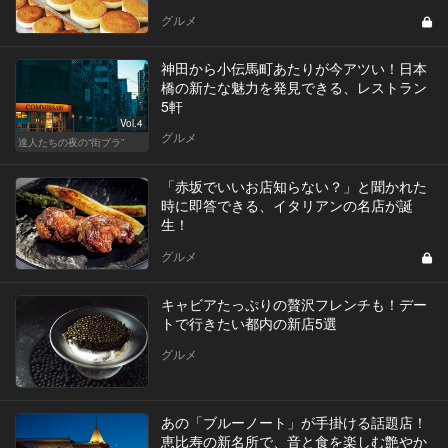
グルメ
神田から小伝馬町あたりが今アツい！日本
橋の新たな魅力を発見できる、レストラン
5軒
Vol.4
グルメ
達人たちの夜の“街ブラ”
「赤坂でいいお店知らない？」と聞かれた
時に即答できる、イタリアンの名店が誕
生！
グルメ
キャビアたっぷりの贅沢フレンチも！デー
トで行きたい都内の新店5選
グルメ
あの「ブルーノート」が手掛ける話題店！
恵比寿の新名所で、音と食を楽しむ艶やか