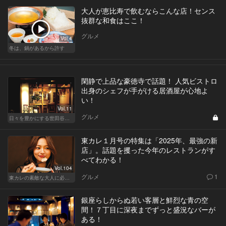
大人が恵比寿で飲むならこんな店！センス
抜群な和食はここ！
グルメ
Vol.4
冬は、鍋があるから許す
閑静で上品な豪徳寺で話題！ 人気ビストロ
出身のシェフが手がける居酒屋が心地よ
い！
Vol.11
グルメ
日々を豊かにする世田谷の話題店
東カレ１月号の特集は「2025年、最強の新
店」。話題を攫った今年のレストランがす
べてわかる！
Vol.104
グルメ
1
東カレの素敵な大人に必要なこと
銀座らしからぬ若い客層と鮮烈な青の空
間！７丁目に深夜までずっと盛況なバーが
ある！