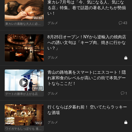
東カレ7月号は「今、気になる人、気にな
る店」特集。巷で話題の著名人たちが勢揃
い！
Vol.50
グルメ
43
東カレの素敵な大人に必要なこと
8月25日オープン！NYから逆輸入の焼肉店
への誘い文句は「キープ肉、焼きに行かな
い？」
グルメ
青山の路地裏をスマートにエスコート！隠
れ家和食のレベルが高いこの街で本気デー
トならここだ！
Vol.22
グルメ
1
デートの勝率が上がる店
行くならば夕暮れ前！ 空いてたらラッキー
な酒場
グルメ
Vol.2
ワイガヤもしっぽりも 進化する大人の酒場スタイル