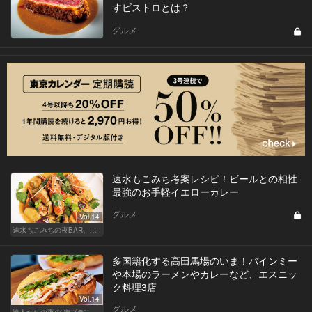
すビストロとは？
グルメ
速水もこみち考案レシピ！ビールとの相性
最強のお手軽イエローカレー
グルメ
Vol.14
速水もこみちの夜BAR、夜メシ、夜レシピ
多国籍化する高田馬場のいま！バインミー
や本場のラーメンやカレーなど、エスニッ
ク料理3店
Vol.14
グルメ
達人たちの夜の“街ブラ”