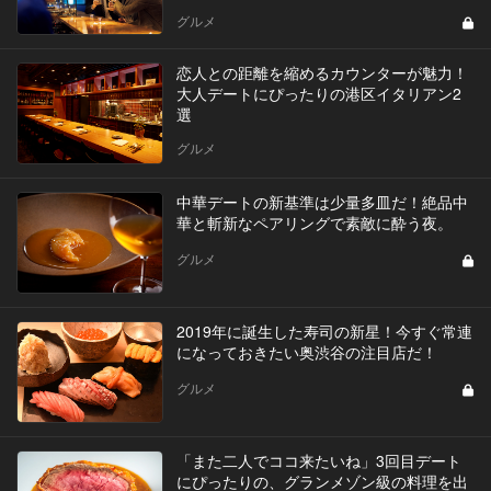
グルメ
恋人との距離を縮めるカウンターが魅力！
大人デートにぴったりの港区イタリアン2
選
グルメ
中華デートの新基準は少量多皿だ！絶品中
華と斬新なペアリングで素敵に酔う夜。
グルメ
2019年に誕生した寿司の新星！今すぐ常連
になっておきたい奥渋谷の注目店だ！
グルメ
「また二人でココ来たいね」3回目デート
にぴったりの、グランメゾン級の料理を出