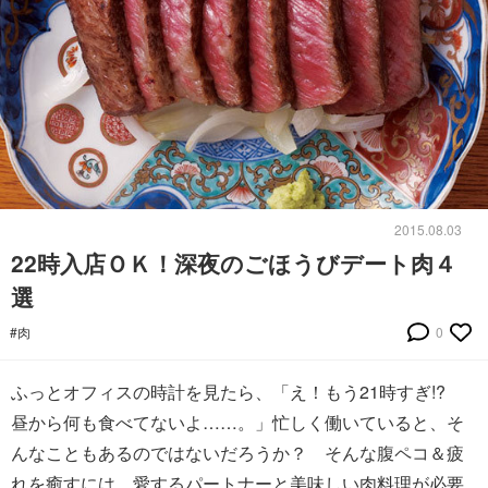
2015.08.03
22時入店ＯＫ！深夜のごほうびデート肉４
選
#肉
0
ふっとオフィスの時計を見たら、「え！もう21時すぎ!?
昼から何も食べてないよ……。」忙しく働いていると、そ
んなこともあるのではないだろうか？ そんな腹ペコ＆疲
れを癒すには、愛するパートナーと美味しい肉料理が必要