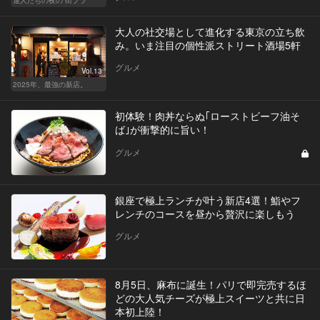
大人の社交場として進化する東京の立ち飲
み。いま注目の個性派ストリート酒場5軒
グルメ
Vol.13
2025年、最強の新店。
初体験！肉丼ならぬ｢ローストビーフ油そ
ば｣が衝撃的に旨い！
グルメ
銀座で極上ランチが叶う新店4選！鮨やフ
レンチのコースを昼から贅沢に楽しもう
グルメ
8月5日、麻布に誕生！パリで即完売するほ
どの大人気チーズが極上スイーツと共に日
本初上陸！