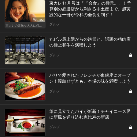
東カレ11月号は「『会食』の極意。」！予
算別の必勝店から刺さる手土産まで、超実
践的な一冊が令和の会食を制す！
Vol.102
グルメ
東カレの素敵な大人に必要なこと
丸ビル最上階からの絶景と、話題の精肉店
の極上和牛を満喫しよう
グルメ
パリで愛されたフレンチが東銀座にオープ
ン！渡航せずとも、本場の味を満喫しよう
グルメ
筆に見立てたパイが斬新！チャイニーズ界
に新風を送り込む恵比寿の新店
グルメ