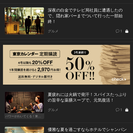
深夜の白金でテレビ局社員に遭遇したの
で、隠れ家バーまでついて行った一部始
終！
グルメ
1
夏疲れには火鍋で発汗！スパイスたっぷり
の旨辛な薬膳スープで、元気復活！
グルメ
1
Vol.2
パワーがわいてくる！東京のおすすめ火鍋
優雅な夏を過ごすならホテルでシャンパン