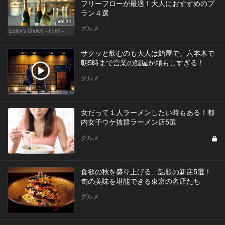
フリーフローが最適！大人におすすめのプ
ラン４選
Vol.31
グルメ
Editor's Choice～hotel～
サクッと飲むのも大人は鮨屋で。六本木で
朝5時まで営業の鮨屋が頼もしすぎる！
グルメ
女だって１人ラーメンしたい時もある！都
内女子ウケ抜群ラーメン店5選
グルメ
食欲の秋を盛り上げる、話題の新店5選！
旬の美味を堪能できる東京の名店たち
グルメ