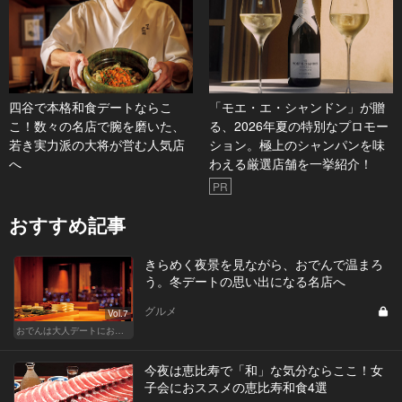
四谷で本格和食デートならこ
「モエ・エ・シャンドン」が贈
こ！数々の名店で腕を磨いた、
る、2026年夏の特別なプロモー
若き実力派の大将が営む人気店
ション。極上のシャンパンを味
へ
わえる厳選店舗を一挙紹介！
PR
おすすめ記事
きらめく夜景を見ながら、おでんで温まろ
う。冬デートの思い出になる名店へ
グルメ
Vol.7
おでんは大人デートにおすすめ！ふたりで温まろう
今夜は恵比寿で「和」な気分ならここ！女
子会におススメの恵比寿和食4選