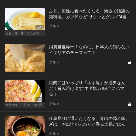
ふと、無性に食べたくなる！港区で話題の
麺料理、カツ丼など“サクッとグルメ”4選
グルメ
Vol.6
定食・麺・丼！大人が満足できるサクッとグルメ
消費量世界一！なのに、日本人の知らない
イタリアのチーズって？
グルメ
焼肉にはやっぱり「ネギ塩」が必要なん
だ！旨み溶け出す“ネギ塩カルビ”にハマ
る！
Vol.5
グルメ
食欲増進！「正肉」の名店
仕事帰りに通いたくなる、青山の隠れ家。
〆は、お出汁がふわりと香る土鍋ごはん
グルメ