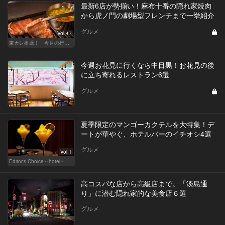
最新6店が勢揃い！麻布十番の隠れ家焼肉
から虎ノ門の劇場型フレンチまで一挙紹介
グルメ
Vol.47
東カレ推薦！ 今月の行くべき店
今週お花見に行くなら中目黒！お花見の後
に立ち寄れるレストラン6選
グルメ
夏季限定のマンゴーカクテルを大特集！デ
ートが華やぐ、ホテルバーのイチオシ4選
グルメ
Vol.1
Editor's Choice～hotel～
高コスパな店から高級店まで。「淡島通
り」に潜む隠れ家的な美食店６選
グルメ