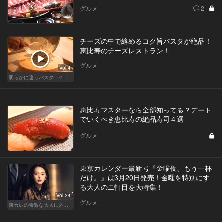
グルメ
2
チーズの中で絡めるコク旨パスタが絶品！
恵比寿のチーズレストラン！
グルメ
Vol.4
明らかに違うパスタ・イタリアン
恵比寿マスターなら全部知ってる？デート
でいくべき恵比寿の絶品寿司４選
グルメ
東京カレンダー最新号『金曜夜、もう一杯
だけ。』は3月20日発売！金曜を特別にす
る大人の二軒目を大特集！
Vol.24
グルメ
東カレの素敵な大人に必要なこと