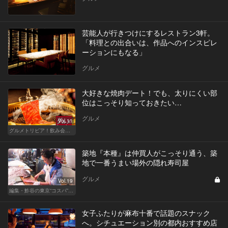
芸能人が行きつけにするレストラン3軒。
「料理との出合いは、作品へのインスピレ
ーションにもなる」
グルメ
大好きな焼肉デート！でも、太りにくい部
位はこっそり知っておきたい…
グルメ
Vol.11
グルメトリビア！飲み会やデートで会話のネタになるQ＆A
築地『本種』は仲買人がこっそり通う、築
地で一番うまい場外の隠れ寿司屋
グルメ
Vol.19
編集・鮓谷の東京“コスパ”カレンダー
女子ふたりが麻布十番で話題のスナック
へ。シチュエーション別の都内おすすめ店