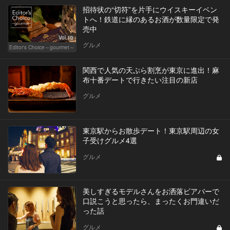
招待状の“切符”を片手にウイスキーイベン
トへ！鉄道に縁のあるお酒が数量限定で発
売中
Vol.10
グルメ
Editor's Choice～gourmet～
関西で人気の天ぷら割烹が東京に進出！麻
布十番デートで行きたい注目の新店
グルメ
東京駅からお散歩デート！東京駅周辺の女
子受けグルメ4選
グルメ
美しすぎるモデルさんをお洒落ビアバーで
口説こうと思ったら、まったくお門違いだ
った話
グルメ