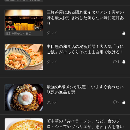
三軒茶屋にある隠れ家イタリアン！素材の
味を最大限引き出した飾らない味に定評あ
り
Vol.9
グルメ
日常を豊かにする店
中目黒の和食店の秘密兵器！大人気「うに
ご飯」がそっくりそのまま自宅で炊ける！
グルメ
1
最強のB級メシが決定！ いますぐ食べたい
話題の逸品６選
グルメ
2
町中華の「みそラーメン」など。食のプ
ロ・シェフやソムリエが、思わず舌を巻い