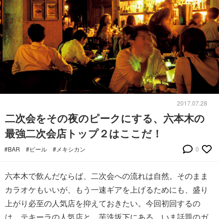
2017.07.28
二次会をその夜のピークにする、六本木の
最強二次会店トップ２はここだ！
#BAR
#ビール
#メキシカン
0
六本木で飲んだならば、二次会への流れは自然。そのまま
カラオケもいいが、もう一速ギアを上げるためにも、盛り
上がり必至の人気店を抑えておきたい。今回初回するの
は、テキーラの人気店と、芋洗坂下にある、いま話題のガ