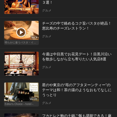
３選！
グルメ
チーズの中で絡めるコク旨パスタが絶品！
恵比寿のチーズレストラン！
グルメ
Vol.4
明らかに違うパスタ・イタリアン
今週は中目黒でお花見デート！目黒川沿い
を散歩しながら立ち寄りたい人気店8選
グルメ
星のや東京の“苺のアフタヌーンティー”の
テーマは和！茶の湯のようなおもてなしに
うっとり
Vol.20
グルメ
Editor's Choice～hotel～
フカヒレと鮑の土鍋ご飯も堪能できる！麻