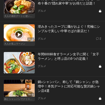
布十番の“隠れ家中華”がお得だと話題！
グルメ
Vol.7
大人の港区デートに使いたい、秘密の隠れ家
澄みきったスープに麺がおよぐ！究極にシ
ンプルで美しい中華そばの新店だ！
グルメ
2
Vol.6
大人が喜ぶラーメン
年間600杯食すラーメン女子に聞く「女子
ラーメン」と呼ぶ店の5つの定義！
グルメ
鍋×シャンパン、称して『鍋シャン』が急
増中！本気デートに対応可能な贅沢鍋シャ
ン店4選
Vol.2
グルメ
鍋とシャンパンでクリスマス鍋！鍋シャンが最高に旨い店はここだ