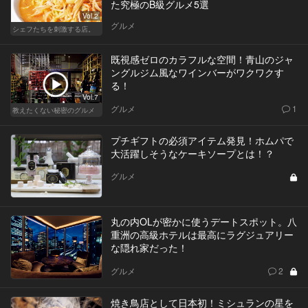
た究極のB級グルメ5選
Vol.2
グルメ
シェフたちを刺激する店。
既視感ゼロのカラフルな空間！青山のジャ
ングルジム風なワインバーがワクワクす
る！
Vol.7
グルメ
1
教えたくない秘密のグルメ
プチギフトの必須アイテム発見！ホムパで
大活躍しそうなケーキソープとは！？
グルメ
丸の内OLが密かに使うデートスポット。八
重洲の高級ホテルは最高にラグジュアリー
な隠れ家だった！
グルメ
2
焼き鳥店として日本初！ミシュランの星を