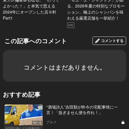
よかった！」と本気で思える
る、2026年夏の特別なプロモー
2024年にオープンした店６軒
ション。極上のシャンパンを味
Part1
わえる厳選店舗を一挙紹介！
PR
この記事へのコメント
コメントする
コメントはまだありません。
おすすめ記事
“酒場詩人”吉田類が昨今の宅配事情に一
言！「急ぎません便を作れ！」
グルメ
Vol.18
吉田類の酔いどれ時事放談