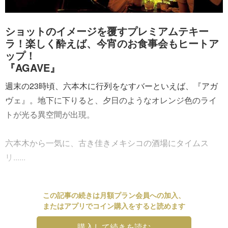
ショットのイメージを覆すプレミアムテキー
ラ！楽しく酔えば、今宵のお食事会もヒートア
ップ！
『AGAVE』
週末の23時頃、六本木に行列をなすバーといえば、『アガ
ヴェ』。地下に下りると、夕日のようなオレンジ色のライ
トが光る異空間が出現。
六本木から一気に、古き佳きメキシコの酒場にタイムス
リ......
この記事の続きは月額プラン会員への加入、
またはアプリでコイン購入をすると読めます
購入して続きを読む