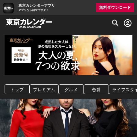
東京カレンダーアプリ
無料ダウンロード
アプリなら超サクサク！
グルメ情報・プレミアムレストラン予約サイト
トップ
プレミアム
グルメ
恋愛
ライフスタ