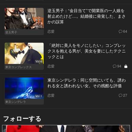
逆玉男子：“金目当て”で開業医の一人娘を
射止めたけど…。結婚後に発覚した、まさ
かの誤算
Vol.1
恋愛
64
逆玉男子
「絶対に美人をモノにしたい」コンプレッ
クスを抱える男が、美女を妻にしたテクニ
ックとは
Vol.8
恋愛
94
東京コンプレックス
東京シンデレラ：同じ空間にいても、誘わ
れる女と誘われない女。その残酷な評価
恋愛
27
Vol.1
東京シンデレラ
フォローする