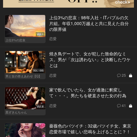
上位3%の悲哀：98年入社・ITバブルの欠
片組。年収1,000万越えと共に見えた自分
の限界値
Vol.1
恋愛
上位3%の悲哀
焼き鳥デートで、女が犯した致命的なミ
ス。男が「次は誘わない」と決断したワケ
とは
Vol.186
恋愛
25
男と女の答えあわせ【Q】
家で飲んでいたら、女が過激に豹変し
て・・・。男たちを硬直させた女の行為
恋愛
41
Vol.6
黒ずきんちゃん
薔薇色のバツイチ：32歳バツイチ女、東京
恋愛市場で嬉しい悲鳴を上げることに？！