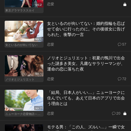
恋愛
Vol.2
東京グラマラススカイ
女といるのが向いてない：婚約指輪を忍ば
せて会いに行ったのに。その後彼女に告げ
られた、衝撃の一言
Vol.1
恋愛
57
女といるのが向いてない
ノリオとジュリエット：初夏の鴨川で出会
った謎多き美女。凡庸なサラリーマンが、
運命の恋に落ちた夜
Vol.1
恋愛
72
ノリオとジュリエット
「結局、日本人がいい…」ニューヨークに
住んでいても、あえて日本のアプリで出会
う理由とは
Vol.7
恋愛
20
ニューヨーク恋愛物語～商社マン遥斗の場合～
モテる男：「この人、ズルい…」一瞬で女