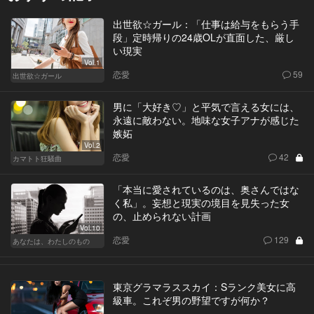
出世欲☆ガール：「仕事は給与をもらう手
段」定時帰りの24歳OLが直面した、厳し
い現実
Vol.1
恋愛
59
出世欲☆ガール
男に「大好き♡」と平気で言える女には、
永遠に敵わない。地味な女子アナが感じた
嫉妬
Vol.2
恋愛
42
カマトト狂騒曲
「本当に愛されているのは、奥さんではな
く私」。妄想と現実の境目を見失った女
の、止められない計画
Vol.10
恋愛
129
あなたは、わたしのもの
東京グラマラススカイ：Sランク美女に高
級車。これぞ男の野望ですが何か？