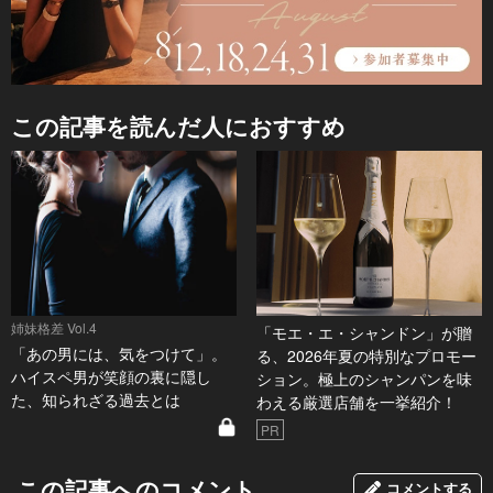
この記事を読んだ人におすすめ
姉妹格差 Vol.4
「モエ・エ・シャンドン」が贈
「あの男には、気をつけて」。
る、2026年夏の特別なプロモー
ハイスペ男が笑顔の裏に隠し
ション。極上のシャンパンを味
た、知られざる過去とは
わえる厳選店舗を一挙紹介！
PR
この記事へのコメント
コメントする