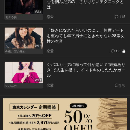
心を掴んだ男の、さりげないテクニックと
は
Vol.1
恋愛
115
モテる男
「好きになれたらいいのに…」何度デート
を重ねても年下男子にときめかない28歳女
性の本音
Vol.6
恋愛
12
今夜、罪の味を
シバユカ：男に頼って何が悪い？“結婚あり
き”で人生を描く、イマドキのしたたかガー
ル
Vol.1
恋愛
376
シバユカ