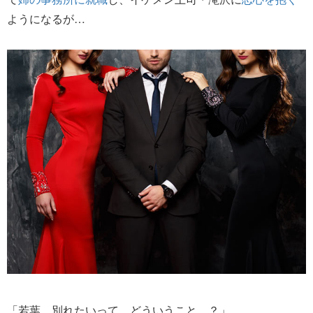
ようになるが…
「若葉…別れたいって、どういうこと…？」