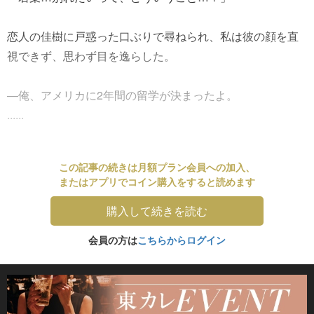
恋人の佳樹に戸惑った口ぶりで尋ねられ、私は彼の顔を直
視できず、思わず目を逸らした。
—俺、アメリカに2年間の留学が決まったよ。
......
この記事の続きは月額プラン会員への加入、
またはアプリでコイン購入をすると読めます
購入して続きを読む
会員の方は
こちらからログイン