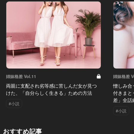
姉妹格差 Vol.11
姉妹格差 Vo
両親に支配され劣等感に苦しんだ女が見つ
憎しみ合
けた、「自分らしく生きる」ための方法
付きまと
差」全話
#小説
#小説
おすすめ記事