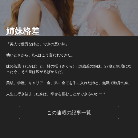
姉妹格差
「美人で優秀な姉と、できの悪い妹」
幼いときから、2人はこう言われてきた。
妹の若葉（わかば）と、姉の桜（さくら）は3歳差の姉妹。27歳と30歳にな
った今、その差は広がるばかりだ。
美貌、学歴、キャリア、金、男…全てを手に入れた姉と、無職で独身の妹。
人生に行き詰まった妹は、幸せを掴むことができるのかー？
この連載の記事一覧