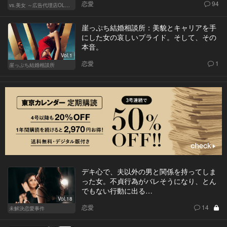
恋愛
94
vs.美女 ～広告代理店OLの挑戦～
崖っぷち結婚相談所：美貌とキャリアを手
にした女の哀しいプライド。そして、その
本音。
Vol.1
恋愛
1
崖っぷち結婚相談所
デキ心で、夫以外の男と関係を持ってしま
った女。不貞行為がバレそうになり、とん
でもない行動に出る…
Vol.18
恋愛
14
未解決恋愛事件