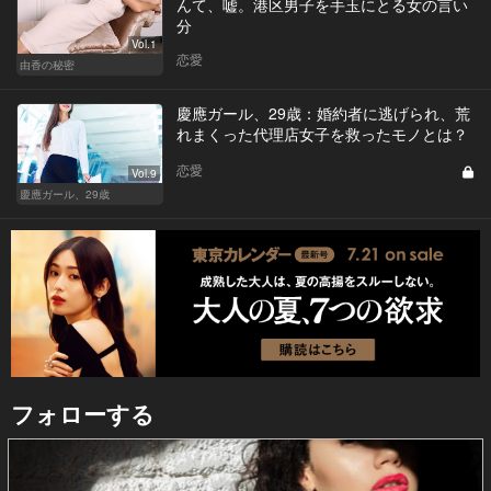
んて、嘘。港区男子を手玉にとる女の言い
分
Vol.1
恋愛
由香の秘密
慶應ガール、29歳：婚約者に逃げられ、荒
れまくった代理店女子を救ったモノとは？
恋愛
Vol.9
慶應ガール、29歳
フォローする