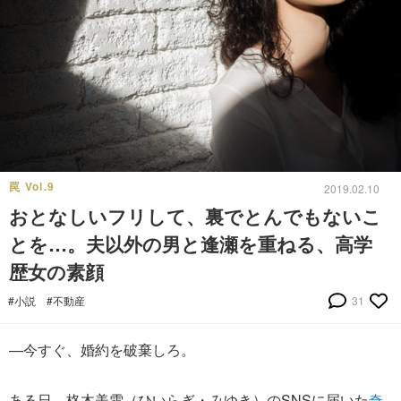
罠 Vol.9
2019.02.10
おとなしいフリして、裏でとんでもないこ
とを…。夫以外の男と逢瀬を重ねる、高学
歴女の素顔
#小説
#不動産
31
—今すぐ、婚約を破棄しろ。
ある日、柊木美雪（ひいらぎ・みゆき）のSNSに届いた
奇