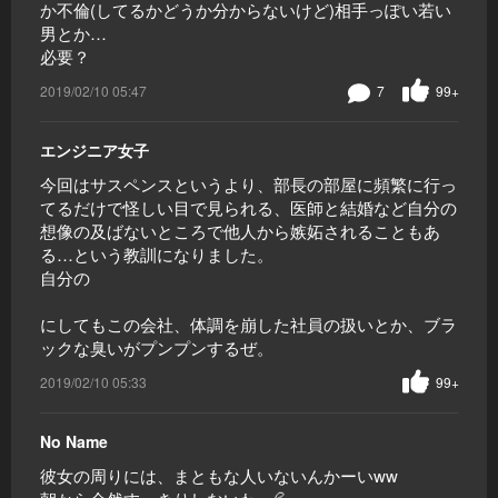
か不倫(してるかどうか分からないけど)相手っぽい若い
男とか…
必要？
2019/02/10 05:47
7
99+
エンジニア女子
今回はサスペンスというより、部長の部屋に頻繁に行っ
てるだけで怪しい目で見られる、医師と結婚など自分の
想像の及ばないところで他人から嫉妬されることもあ
る…という教訓になりました。
自分の
にしてもこの会社、体調を崩した社員の扱いとか、ブラ
ックな臭いがプンプンするぜ。
2019/02/10 05:33
99+
No Name
彼女の周りには、まともな人いないんかーいww