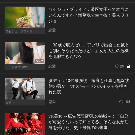
ワセジョ・プライド：港区女子って本当に
いるんですか？雑草魂で生き抜く美人ワセ
ジョ
Vol.1
恋愛
ワセジョ・プライド
「32歳で収入ゼロ、アプリで出会った彼と
も別れそうだったけど…」女が人生の危機
を克服できたワケ
Vol.7
恋愛
20
デート事情2020
ダディ：40代最強説。家庭も仕事も無双状
態の男が、“オス”モードのスイッチを押さ
れた夜
Vol.1
恋愛
184
ダディ
vs.美女 ～広告代理店OLの挑戦～：「自分
が可愛くないって知ってる」そんな女が屈
辱を受けた、史上最低の出来事
Vol.1