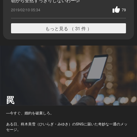
朝から全然すっきりしないわー💦
2019/02/10 05:34
79
もっと見る （ 31 件 ）
罠
—今すぐ、婚約を破棄しろ。
ある日、柊木美雪（ひいらぎ・みゆき）のSNSに届いた奇妙な一通のメッ
セージ。