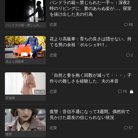
パンドラの箱～禁じられた一手～：深夜2
時のリビングに、妻のあらぬ姿が…。寝室
を抜け出した夫の行為
Vol.1
恋愛
68
パンドラの箱～禁じられた一手～
花より高級車：育ちの良さは隠せない。持
てる男の余裕「ポルシェ911」
恋愛
2
Vol.1
花より高級車
「自然と妻を抱く回数が減って・・・」子
作りの難しさを経験した、夫の本音
恋愛
76
Vol.13
妥協婚
復讐：音信不通になって3週間。偶然街で
見かけた親友の信じられない状況
恋愛
57
Vol.1
復讐