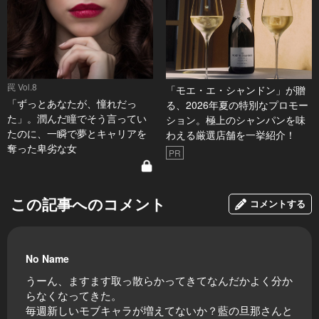
罠 Vol.8
「モエ・エ・シャンドン」が贈
「ずっとあなたが、憧れだっ
る、2026年夏の特別なプロモー
た」。潤んだ瞳でそう言ってい
ション。極上のシャンパンを味
たのに、一瞬で夢とキャリアを
わえる厳選店舗を一挙紹介！
奪った卑劣な女
PR
この記事へのコメント
コメントする
No Name
うーん、ますます取っ散らかってきてなんだかよく分か
らなくなってきた。
毎週新しいモブキャラが増えてないか？藍の旦那さんと