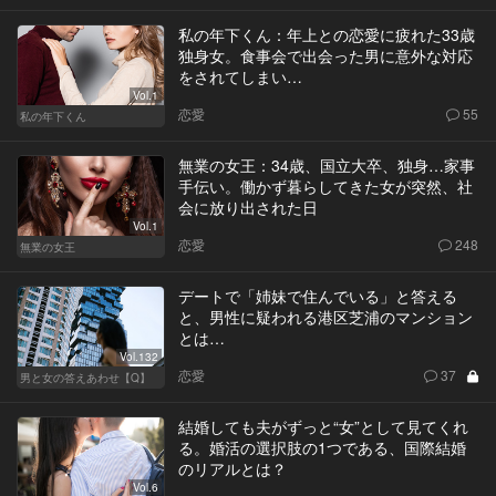
私の年下くん：年上との恋愛に疲れた33歳
独身女。食事会で出会った男に意外な対応
をされてしまい…
Vol.1
恋愛
55
私の年下くん
無業の女王：34歳、国立大卒、独身…家事
手伝い。働かず暮らしてきた女が突然、社
会に放り出された日
Vol.1
恋愛
248
無業の女王
デートで「姉妹で住んでいる」と答える
と、男性に疑われる港区芝浦のマンション
とは…
Vol.132
恋愛
37
男と女の答えあわせ【Q】
結婚しても夫がずっと“女”として見てくれ
る。婚活の選択肢の1つである、国際結婚
のリアルとは？
Vol.6