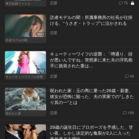
恋愛
76
東京結婚ファイル
読者モデルの闇：所属事務所の社長が仕掛
ける、“うさぎ・トラップ”に泣かされる
恋愛
Vol.1
読者モデルの闇
キューティーワイフの逆襲：「噂通り、頭
が悪いんですね」突然家に来た夫の浮気相
手に挑発された妻は…
Vol.1
恋愛
46
キューティーワイフの逆襲
呪われた家：玉の輿に乗った26歳・新妻。
彼女が恐怖に陥った、夫の実家での“しきた
り其の一”とは
Vol.1
恋愛
166
呪われた家
29歳の誕生日にプロポーズを予感した、甘
い夜。しかし決定的な亀裂が2人に入った
意外過ぎる理由