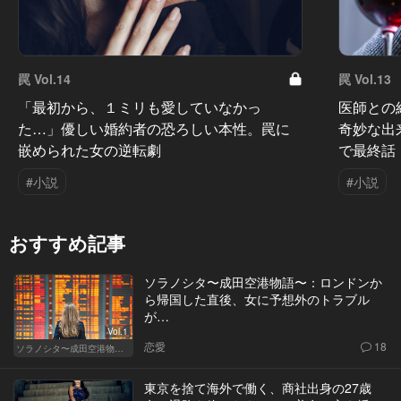
罠 Vol.14
罠 Vol.13
「最初から、１ミリも愛していなかっ
医師との
た…」優しい婚約者の恐ろしい本性。罠に
奇妙な出
嵌められた女の逆転劇
で最終話
#小説
#小説
おすすめ記事
ソラノシタ〜成田空港物語〜：ロンドンか
ら帰国した直後、女に予想外のトラブル
が…
Vol.1
恋愛
18
ソラノシタ〜成田空港物語〜
東京を捨て海外で働く、商社出身の27歳