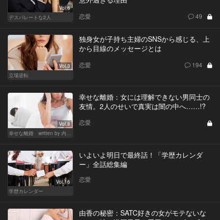
Vol.6
恋愛
49
デスパレートな2人
独身女が子持ち主婦のSNSから感じる、上
から目線のメッセージとは
恋愛
194
Vol.3
立場逆転
幸せな離婚：女には理解できない男同士の
友情。2人のせいで真実は闇の中へ……!?
恋愛
Vol.8
幸せな離婚 written by 内埜さくら
いよいよ明日で最終話！「学歴カレンダ
ー」全話総集編
恋愛
Vol.16
学歴カレンダー
由香の秘密：SATC好きの女がモテないな