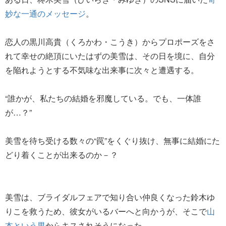
妙な一通のメッセージ
。
恋人の黒川高貴（くろかわ・こうき）からプロポーズをさ
れて幸せの絶頂にいたはずの美雪は、その日を境に、自分
を陥れようとする不気味な出来事に次々と遭遇する。
“誰かが、私たちの結婚を邪魔している。でも、一体誰
が…？”
美雪を待ち受ける数々の“罠”をくぐり抜け、無事に結婚にた
どり着くことが出来るのか－？
美雪は、ブライダルフェアで知り合い仲良くなった鈴木ゆ
りこを救うため、彼女がいるバーへと向かうが、そこで
山
本という男
からキスされそうになった。