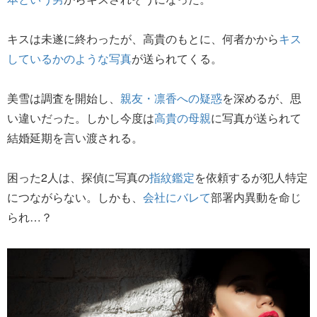
キスは未遂に終わったが、高貴のもとに、何者かから
キス
しているかのような写真
が送られてくる。
美雪は調査を開始し、
親友・凛香への疑惑
を深めるが、思
い違いだった。しかし今度は
高貴の母親
に写真が送られて
結婚延期を言い渡される。
困った2人は、探偵に写真の
指紋鑑定
を依頼するが犯人特定
につながらない。しかも、
会社にバレて
部署内異動を命じ
られ…？