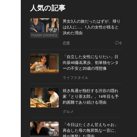
人気の記事
男女3人の旅だったはずが、帰り
は2人に…。1人の女性が残ると
Vol.74
決めた理由
TOUGH COOKIES
恋愛
6
「自立した女性になりたい」日
向坂46藤嶌果歩、初単独センタ
ーの不安と20歳の理想像
ライフスタイル
焼き鳥通が熱狂する渋谷の隠れ
家『とり茶太郎』。14年目も予
約困難であり続ける理由
グルメ
「今日はたくさん甘えちゃお」
再会した母の無邪気な一言に、
Vol.73
娘が激怒した理由