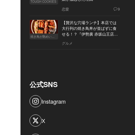
TOUGH COOKIES
恋愛
9
【贅沢な穴場ランチ】本店では
大行列の焼き鳥丼が並ばずに食
Vol.7
せる！？『伊勢廣 赤坂山王店』
焼き鳥が艶めいてきた
へ
グルメ
公式SNS
Instagram
X