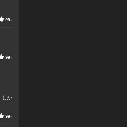
99+
99+
。しか
99+