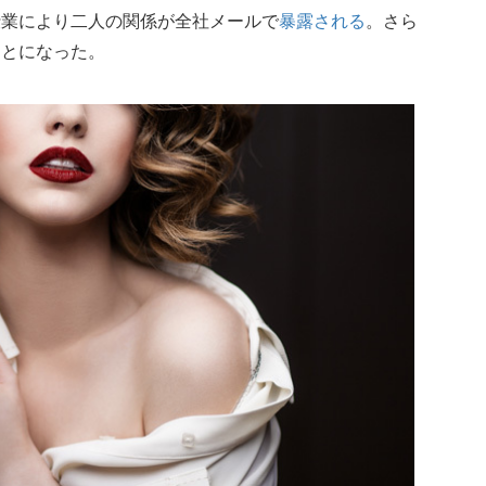
仕業により二人の関係が全社メールで
暴露される
。さら
ことになった。