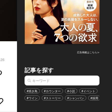
広告掲載はこちら≫
.26
記事を探す
つ
#焼き鳥
#カウンター
#小説
#イベント
#港区
#ワイン
#ストーリー
#シャンパン
#採用
#恋