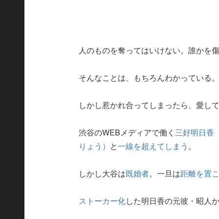
人のものを奪ってはいけない。誰かを
そんなことは、もちろんわかっている
しかし惹かれ合ってしまったら、愛して
渋谷のWEBメディアで働く
三好明日香（
りょう）
と
一線を超えてしまう
。
しかし大谷は
既婚者
。一旦は
距離を置
ストーカー化
した明日香の元彼・昭人