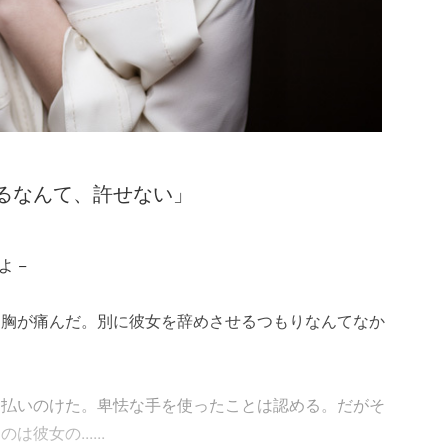
るなんて、許せない」
 −
も胸が痛んだ。別に彼女を辞めさせるつもりなんてなか
に払いのけた。卑怯な手を使ったことは認める。だがそ
女の......