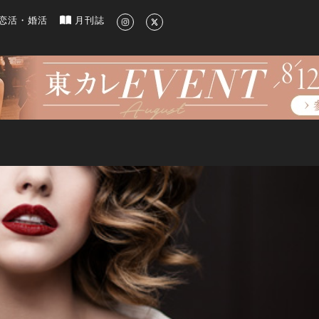
新のグルメ、洗練されたライフスタイル情報
恋活・婚活
月刊誌