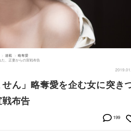
連載
略奪愛
れた、正妻からの宣戦布告
2019.01
ません」略奪愛を企む女に突き
宣戦布告
199