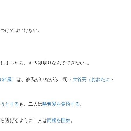
傷つけてはいけない。
。
しまったら、もう後戻りなんてできない−。
24歳）
は、彼氏がいながら上司・
大谷亮（おおたに・
こうとする
も、二人は
略奪愛を覚悟する
。
から逃げるように二人は
同棲を開始
。