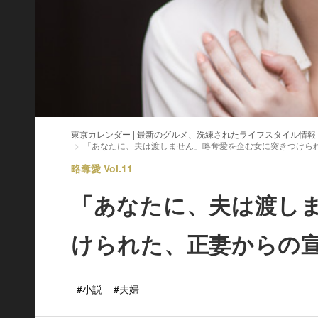
東京カレンダー | 最新のグルメ、洗練されたライフスタイル情報
「あなたに、夫は渡しません」略奪愛を企む女に突きつけら
略奪愛 Vol.11
「あなたに、夫は渡し
けられた、正妻からの
#小説
#夫婦