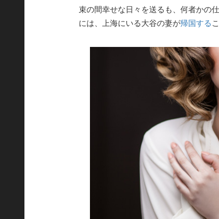
束の間幸せな日々を送るも、何者かの
には、上海にいる大谷の妻が
帰国する