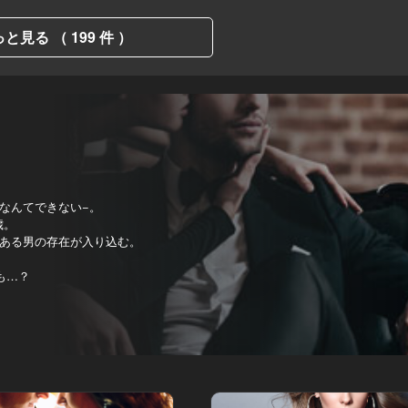
と見る （ 199 件 ）
なんてできない−。
歳。
ある男の存在が入り込む。
も…？