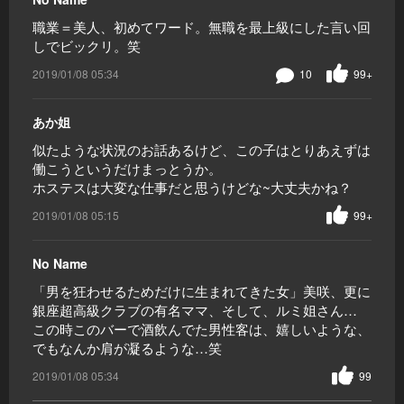
職業＝美人、初めてワード。無職を最上級にした言い回
しでビックリ。笑
2019/01/08 05:34
10
99+
あか姐
似たような状況のお話あるけど、この子はとりあえずは
働こうというだけまっとうか。
ホステスは大変な仕事だと思うけどな~大丈夫かね？
2019/01/08 05:15
99+
No Name
「男を狂わせるためだけに生まれてきた女」美咲、更に
銀座超高級クラブの有名ママ、そして、ルミ姐さん…
この時このバーで酒飲んでた男性客は、嬉しいような、
でもなんか肩が凝るような…笑
2019/01/08 05:34
99