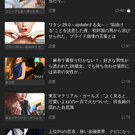
当たり…
Vol.7
恋愛
48
ゴシップな女ー嫌われ者のカレンが死んだー
ワタシ 29.0～updateする女～：“垢抜け
る”ことを決意した夜。初対面の男から浴び
せられた、プライド崩壊の言葉とは
Vol.1
恋愛
37
ワタシ 29.0～updateする女～
「麻布十番祭り行かない？」好きな男性か
ら誘われた28歳女。でも待ち合わせ場所に
は浴衣の女性が…
Vol.21
恋愛
18
夏の恋
東京マテリアル・ガールズ：”よく見ると、
可愛いよね”の一言で火がついた、田舎娘の
隠れた自意識
Vol.1
恋愛
73
東京マテリアル・ガールズ
上位3%の悲哀：狭い金融業界、クビになっ