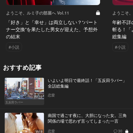
ようこそ、ルミ子の部屋へ Vol.11
ようこそ、ル
「好き」と「幸せ」は両立しない？“パート
年齢不詳
ナー交換”を果たした男女が迎えた、予想外
斬る！「
の結末
総集編
#小説
#小説
おすすめ記事
いよいよ明日で最終話！「五反田ラバー」
全話総集編
恋愛
Vol.10
五反田ラバー
南国で過ごす夜に、大胆になった女。三角
関係の場で思わず言ってしまった一言
恋愛
30
Vol.9