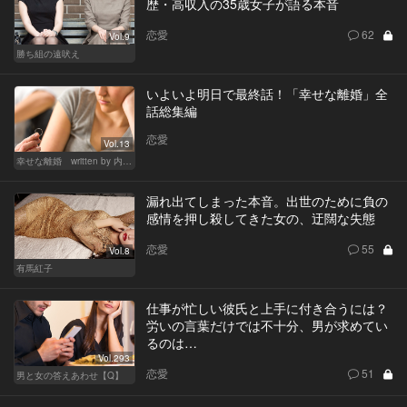
歴・高収入の35歳女子が語る本音
恋愛
62
Vol.9
勝ち組の遠吠え
いよいよ明日で最終話！「幸せな離婚」全
話総集編
恋愛
Vol.13
幸せな離婚 written by 内埜さくら
漏れ出てしまった本音。出世のために負の
感情を押し殺してきた女の、迂闊な失態
恋愛
55
Vol.8
有馬紅子
仕事が忙しい彼氏と上手に付き合うには？
労いの言葉だけでは不十分、男が求めてい
るのは…
Vol.293
恋愛
51
男と女の答えあわせ【Q】