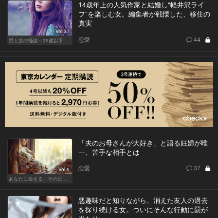
14歳年上の人気作家と結婚し“軽井沢ライ
フ”を楽しむ女。編集者が戦慄した、移住の
真実
Vol.37
恋愛
44
男と女の怪談～25歳以下閲覧禁止～
「夫のお母さんが大好き」と語る妊婦が唯
一、苦手な相手とは
恋愛
37
Vol.5
あなたに会える、その日まで
悪趣味だと知りながら、消えた友人の過去
を探り続ける女。ついにそんな行動に罰が