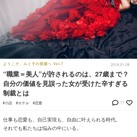
ようこそ、ルミ子の部屋へ Vol.7
2019.01.08
“職業＝美人”が許されるのは、27歳まで？
自分の価値を見誤った女が受けた辛すぎる
制裁とは
#小説
#ホテル
#恋愛
77
仕事も恋愛も、自己実現も、自由に叶えられる時代。
それでも私たちは悩みの中にいる。