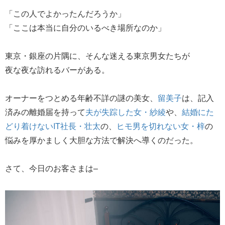
「この人でよかったんだろうか」
「ここは本当に自分のいるべき場所なのか」
東京・銀座の片隅に、そんな迷える東京男女たちが
夜な夜な訪れるバーがある。
オーナーをつとめる年齢不詳の謎の美女、
留美子
は、記入
済みの離婚届を持って
夫が失踪した女・紗綾
や、
結婚にた
どり着けないIT社長・壮太
の、
ヒモ男を切れない女・梓
の
悩みを厚かましく大胆な方法で解決へ導くのだった。
さて、今日のお客さまは–