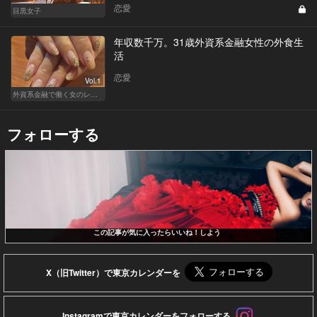
恋愛
目黒女子
年収数千万。31歳外資系金融女性の外食生
活
恋愛
Vol.1
外資系金融で働く女のレストラン事情
フォローする
この記事が気に入ったらいいね！しよう
X（旧Twitter）で東京カレンダーを
Instagramで東京カレンダーをフォローする