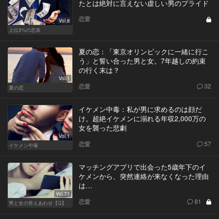
たとは絶対に言えない虚しい男のプライド
恋愛
Vol.8
上位3%の悲哀
夏の恋：「東京オリンピックに一緒に行こ
う」と誓い合った男と女。7年越しの約束
の行く末は？
Vol.1
恋愛
32
夏の恋
イケメン中毒：私が男に求めるのは顔だ
け。超絶イケメンに溺れる年収2,000万の
女を襲った悲劇
Vol.1
恋愛
57
イケメン中毒
マッチングアプリで出会った5歳年下のイ
ケメンから、突然連絡が来なくなった理由
は…
Vol.71
恋愛
81
男と女の答えあわせ【Q】