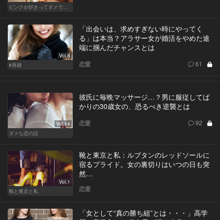
ピンクが好きってダメですか？
「出会いは、求めすぎない時にやってく
る」は本当？アラサー女が婚活をやめた途
端に掴んだチャンスとは
Vol.5
恋愛
61
#再婚
彼氏に毎晩マッサージ…？男に服従してば
かりの30歳女の、恐るべき逆襲とは
恋愛
92
Vol.14
ダメな恋の話
靴と東京と私：ルブタンのレッドソールに
宿るプライド。女の裏切りはいつの日も突
然…
Vol.1
恋愛
靴と東京と私
「女として“真の勝ち組”とは・・・」高学