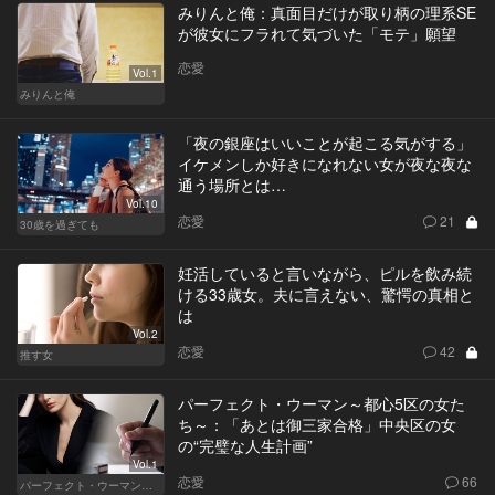
みりんと俺：真面目だけが取り柄の理系SE
が彼女にフラれて気づいた「モテ」願望
恋愛
Vol.1
みりんと俺
「夜の銀座はいいことが起こる気がする」
イケメンしか好きになれない女が夜な夜な
通う場所とは…
Vol.10
恋愛
21
30歳を過ぎても
妊活していると言いながら、ピルを飲み続
ける33歳女。夫に言えない、驚愕の真相と
は
Vol.2
恋愛
42
推す女
パーフェクト・ウーマン～都心5区の女た
ち～：「あとは御三家合格」中央区の女
の“完璧な人生計画”
Vol.1
恋愛
66
パーフェクト・ウーマン～都心5区の女たち～