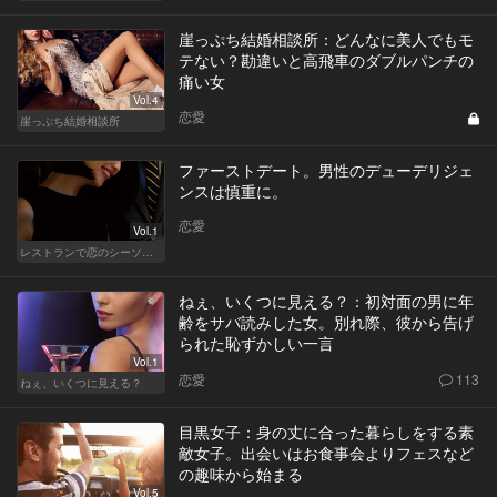
崖っぷち結婚相談所：どんなに美人でもモ
テない？勘違いと高飛車のダブルパンチの
痛い女
Vol.4
恋愛
崖っぷち結婚相談所
ファーストデート。男性のデューデリジェ
ンスは慎重に。
恋愛
Vol.1
レストランで恋のシーソーゲーム（WOMAN）
ねぇ、いくつに見える？：初対面の男に年
齢をサバ読みした女。別れ際、彼から告げ
られた恥ずかしい一言
Vol.1
恋愛
113
ねぇ、いくつに見える？
目黒女子：身の丈に合った暮らしをする素
敵女子。出会いはお食事会よりフェスなど
の趣味から始まる
Vol.5