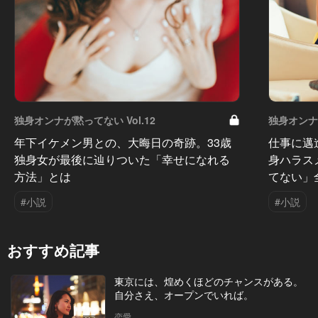
独身オンナが黙ってない Vol.12
独身オンナが
年下イケメン男との、大晦日の奇跡。33歳
仕事に邁
独身女が最後に辿りついた「幸せになれる
身ハラス
方法」とは
てない」
#小説
#小説
おすすめ記事
東京には、煌めくほどのチャンスがある。
自分さえ、オープンでいれば。
恋愛