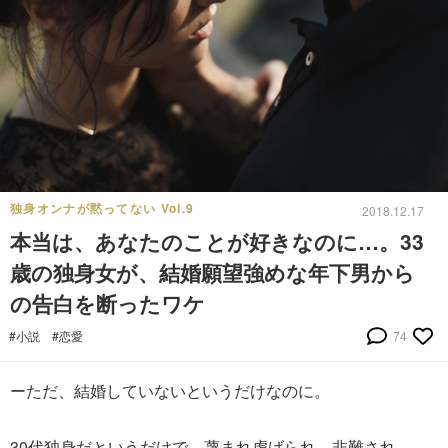
独身オンナが黙ってない Vol.9
2018.12.17
本当は、あなたのことが好きなのに…。33
歳の独身女が、結婚願望強めな年下男から
の告白を断ったワケ
#小説
#恋愛
74
ーただ、結婚していないというだけなのに。
30代独身だというだけで、蔑まれ虐げられ、非難され