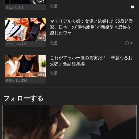
Vol.5
恋愛
港区おじさん
マテリアル夫婦：女優と結婚した35歳起業
家。日本一の”勝ち組男”が新婚早々恐怖を
感じたワケ
Vol.1
恋愛
91
マテリアル夫婦
これがアッパー層の真実だ！「華麗なるお
受験」全話総集編
恋愛
Vol.8
華麗なるお受験
フォローする