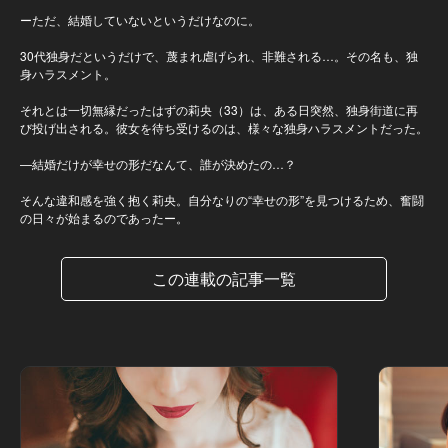
ーただ、結婚していないというだけなのに。
30代独身だというだけで、蔑まれ虐げられ、非難される…。その名も、独
身ハラスメント。
それとは一切無縁だったはずの莉央（33）は、ある日突然、独身街道に再
び投げ出される。彼女を待ち受けるのは、様々な独身ハラスメントだった。
—結婚だけが幸せの形だなんて、誰が決めたの…？
そんな違和感を強く抱く莉央。自分なりの“幸せの形”を見つけるため、奮闘
の日々が始まるのであったー。
この連載の記事一覧