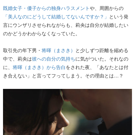
既婚女子・優子からの独身ハラスメント
や、周囲からの
「美人なのにどうして結婚してないんですか？」
という発
言にウンザリさせられながらも、莉央は自分が結婚したい
のかどうかわからなくなっていた。
取引先の年下男・
将暉（まさき）
と少しずつ距離を縮める
中で、莉央は
彼への自分の気持ち
に気がついた。それなの
に、
将暉（まさき）から告白
をされた夜、「あなたとは付
き合えない」と言ってフってしまう。その理由とは…？