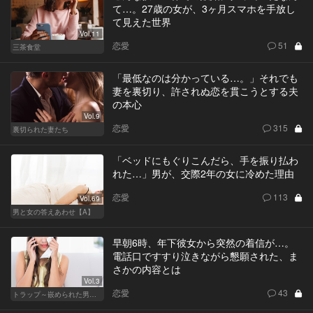
て…。27歳の女が、3ヶ月スマホを手放し
て見えた世界
Vol.11
恋愛
51
三茶食堂
「最低なのは分かっている…。」それでも
妻を裏切り、許されぬ恋を貫こうとする夫
の本心
Vol.9
恋愛
315
裏切られた妻たち
「ベッドにもぐりこんだら、手を振り払わ
れた…」男が、交際2年の女に冷めた理由
恋愛
113
Vol.69
男と女の答えあわせ【A】
早朝6時、年下彼女から突然の着信が…。
電話口ですすり泣きながら懇願された、ま
さかの内容とは
Vol.3
恋愛
43
トラップ～嵌められた男と女～