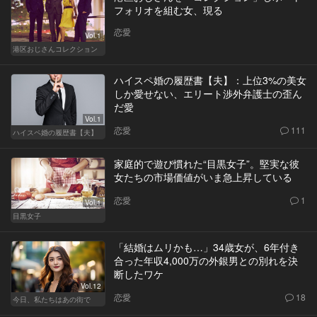
フォリオを組む女、現る
恋愛
Vol.1
港区おじさんコレクション
ハイスペ婚の履歴書【夫】：上位3%の美女
しか愛せない、エリート渉外弁護士の歪ん
だ愛
Vol.1
恋愛
111
ハイスペ婚の履歴書【夫】
家庭的で遊び慣れた“目黒女子”。堅実な彼
女たちの市場価値がいま急上昇している
恋愛
1
Vol.1
目黒女子
「結婚はムリかも…」34歳女が、6年付き
合った年収4,000万の外銀男との別れを決
断したワケ
Vol.12
恋愛
18
今日、私たちはあの街で