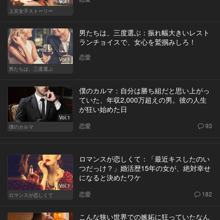
Vol.1
上京女子ストーリー
男たちは、三度選ぶ：振れ幅大きいレスト
ランチョイスで、女心を鷲掴みしろ！
恋愛
Vol.1
男たちは、三度選ぶ
僕のカルマ：自分は勝ち組だと思い上がっ
ていた、年収2,000万超えの男。彼の人生
が狂い始めた日
Vol.1
恋愛
93
僕のカルマ
ロマンスが恋しくて：「最近キスしたのい
つだっけ？」婚活歴15年の女が、絶対幸せ
になると決めたワケ
Vol.1
恋愛
182
ロマンスが恋しくて
こんな狭い世界での嫉妬に狂っていたなん