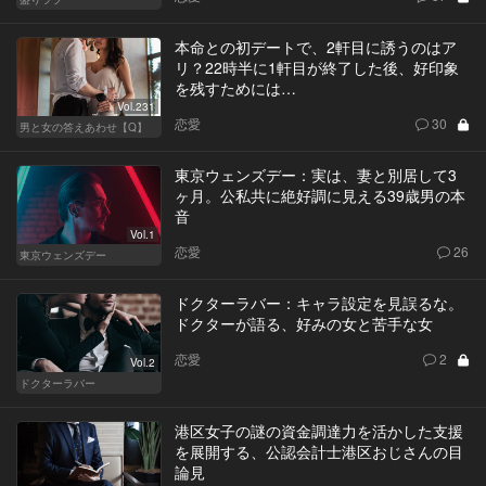
本命との初デートで、2軒目に誘うのはア
リ？22時半に1軒目が終了した後、好印象
を残すためには…
Vol.231
恋愛
30
男と女の答えあわせ【Q】
東京ウェンズデー：実は、妻と別居して3
ヶ月。公私共に絶好調に見える39歳男の本
音
Vol.1
恋愛
26
東京ウェンズデー
ドクターラバー：キャラ設定を見誤るな。
ドクターが語る、好みの女と苦手な女
恋愛
2
Vol.2
ドクターラバー
港区女子の謎の資金調達力を活かした支援
を展開する、公認会計士港区おじさんの目
論見