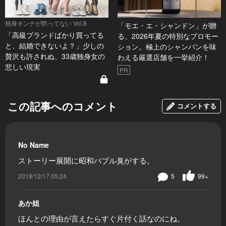
独身オンナが黙ってない Vol.8
「モエ・エ・シャンドン」が贈
「高級ブランドばかり買ってる
る、2026年夏の特別なプロモー
と、結婚できないよ？」少しの
ション。極上のシャンパンを味
贅沢も許されぬ、33歳独身女の
わえる厳選店舗を一挙紹介！
悲しい現実
PR
この記事へのコメント
コメントする
No Name
ストーリー展開に昭和バブル臭がする。
2018/12/17 05:24
5
99+
あか姐
ほんとの理由が言えたらすぐ片付く話なのにね。