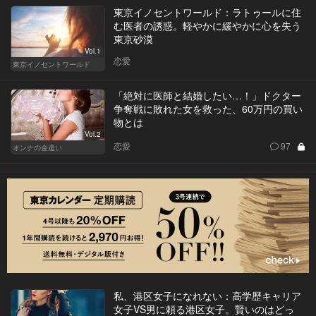
東京イノセントワールド：ラトゥールに住
む医者の誘惑。軽やかに緩やかに心を失う
東京砂漠
Vol.1
恋愛
東京イノセントワールド
「絶対に医師と結婚したい…！」ドクター
争奪戦に敗れた女を救った、60万円の買い
物とは
Vol.2
恋愛
97
オンナの金遣い
私、港区女子になれない：高学歴キャリア
女子VS男に頼る港区女子。賢いのはどっ