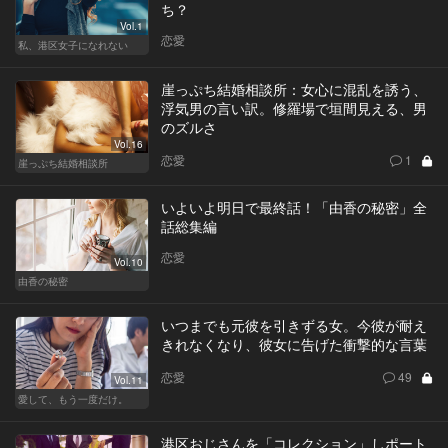
ち？
Vol.1
恋愛
私、港区女子になれない
崖っぷち結婚相談所：女心に混乱を誘う、
浮気男の言い訳。修羅場で垣間見える、男
のズルさ
Vol.16
恋愛
1
崖っぷち結婚相談所
いよいよ明日で最終話！「由香の秘密」全
話総集編
恋愛
Vol.10
由香の秘密
いつまでも元彼を引きずる女。今彼が耐え
きれなくなり、彼女に告げた衝撃的な言葉
恋愛
49
Vol.11
愛して、もう一度だけ。
港区おじさんを「コレクション」しポート