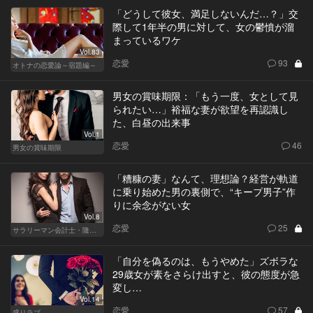
「どうして彼女、満足しないんだ…？」交
際して1年半の男に対して、女の鬱憤が溜
まっているワケ
Vol.83
恋愛
93
オトナの恋愛論～宿題編～
男女の賞味期限：「もう一度、女として見
られたい…」裕福な妻が欲望を再認識し
た、白昼の出来事
Vol.1
恋愛
46
男女の賞味期限
「糟糠の妻」なんて、理想論？経営が軌道
に乗り始めた男の裏側で、“キープ男子”作
りに余念がない女
Vol.8
恋愛
25
サラリーマン会計士・隆一の迷い
「自分を偽るのは、もうやめた」ズボラな
29歳女が素をさらけ出すと、彼の態度が急
変し…
Vol.14
恋愛
57
盛りラブ