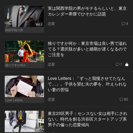
実は関西学院の男がモテるらしいと、東京
カレンダー界隈でひそかに話題
恋愛
4
Vol.1
関西学院の男
独りですが何か：東京市場は良い男で溢れ
てる？選択肢が多いと婚期が遅くなるので
ご注意を
Vol.5
恋愛
1
独りですが何か
Love Letters：「ずっと我慢させてたなん
て…」。子供を望む夫の夢を、叶えられな
い妻の苦悩
Vol.1
恋愛
80
Love Letters
東京23区男子：センスない女は相手にされ
ない。時代を創る渋谷区スタートアップ系
男子の偏った恋愛傾向
Vol.1