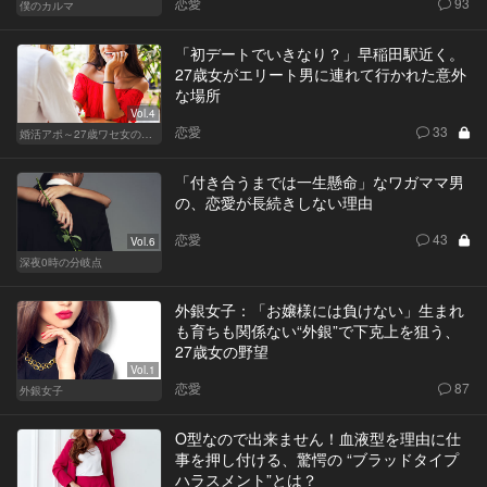
恋愛
93
僕のカルマ
「初デートでいきなり？」早稲田駅近く。
27歳女がエリート男に連れて行かれた意外
な場所
Vol.4
恋愛
33
婚活アポ～27歳ワセ女の場合～
「付き合うまでは一生懸命」なワガママ男
の、恋愛が長続きしない理由
恋愛
43
Vol.6
深夜0時の分岐点
外銀女子：「お嬢様には負けない」生まれ
も育ちも関係ない“外銀”で下克上を狙う、
27歳女の野望
Vol.1
恋愛
87
外銀女子
O型なので出来ません！血液型を理由に仕
事を押し付ける、驚愕の “ブラッドタイプ
ハラスメント”とは？