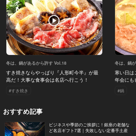
冬は、鍋があるから許す Vol.18
冬は、鍋があ
すき焼きならやっぱり『人形町今半』が最
寒い日は
高だ！大事な食事会は名店へ行こう！
年会にも
#すき焼き
#鍋
おすすめ記事
ビジネスや季節のご挨拶に！銀座の老舗な
ど名店ギフト7選｜失敗しない定番手土産