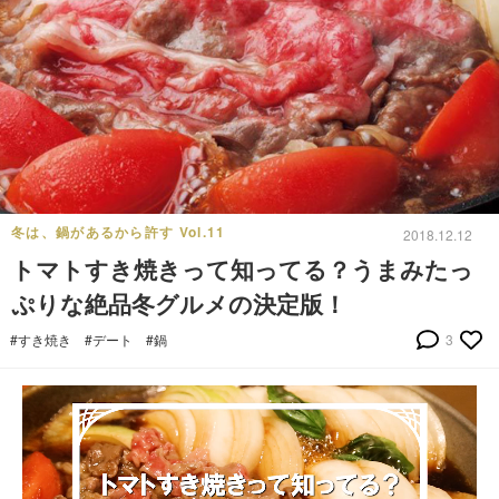
冬は、鍋があるから許す Vol.11
2018.12.12
トマトすき焼きって知ってる？うまみたっ
ぷりな絶品冬グルメの決定版！
#すき焼き
#デート
#鍋
3