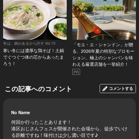
冬は、鍋があるから許す Vol.10
「モエ・エ・シャンドン」が贈
寒い冬には濃厚な鶏そば！土鍋
る、2026年夏の特別なプロモー
でぐつぐつ体の芯からあったま
ション。極上のシャンパンを味
ろう！
わえる厳選店舗を一挙紹介！
PR
この記事へのコメント
コメントする
No Name
何回か行ったことあります！
港区おじさんフェスが開催された会場から、徒歩でいけ
る距離ですね！味付けは少し濃い目です♪