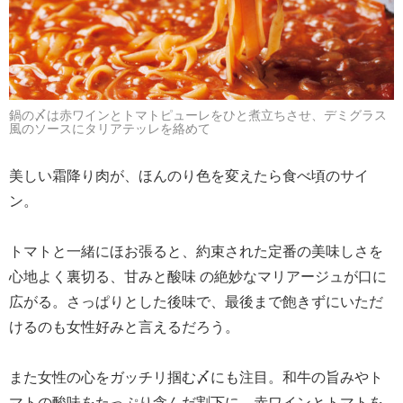
鍋の〆は赤ワインとトマトピューレをひと煮立ちさせ、デミグラス
風のソースにタリアテッレを絡めて
美しい霜降り肉が、ほんのり色を変えたら食べ頃のサイ
ン。
トマトと一緒にほお張ると、約束された定番の美味しさを
心地よく裏切る、甘みと酸味 の絶妙なマリアージュが口に
広がる。さっぱりとした後味で、最後まで飽きずにいただ
けるのも女性好みと言えるだろう。
また女性の心をガッチリ掴む〆にも注目。和牛の旨みやト
マトの酸味をたっぷり含んだ割下に、赤ワインとトマトを