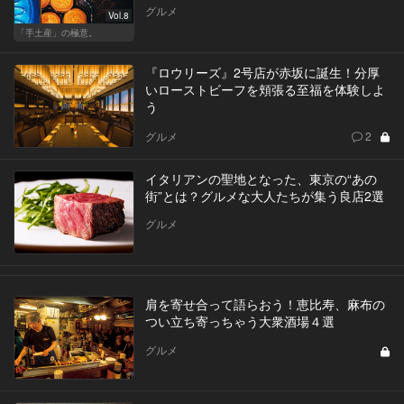
グルメ
Vol.8
「手土産」の極意。
『ロウリーズ』2号店が赤坂に誕生！分厚
いローストビーフを頬張る至福を体験しよ
う
グルメ
2
イタリアンの聖地となった、東京の“あの
街”とは？グルメな大人たちが集う良店2選
グルメ
肩を寄せ合って語らおう！恵比寿、麻布の
つい立ち寄っちゃう大衆酒場４選
グルメ