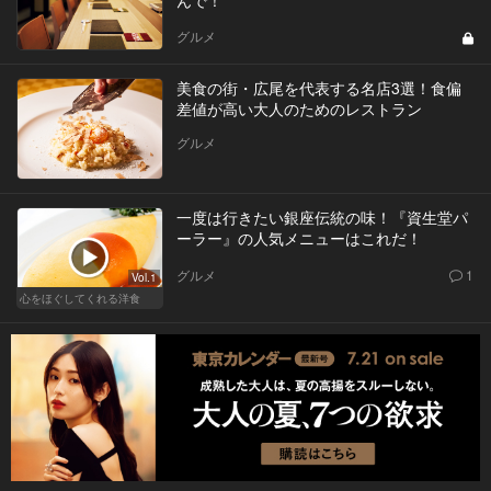
んで！
グルメ
美食の街・広尾を代表する名店3選！食偏
差値が高い大人のためのレストラン
グルメ
一度は行きたい銀座伝統の味！『資生堂パ
ーラー』の人気メニューはこれだ！
グルメ
1
Vol.1
心をほぐしてくれる洋食