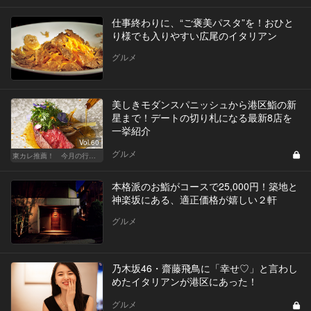
仕事終わりに、“ご褒美パスタ”を！おひと
り様でも入りやすい広尾のイタリアン
グルメ
美しきモダンスパニッシュから港区鮨の新
星まで！デートの切り札になる最新8店を
一挙紹介
Vol.60
グルメ
東カレ推薦！ 今月の行くべき店
本格派のお鮨がコースで25,000円！築地と
神楽坂にある、適正価格が嬉しい２軒
グルメ
乃木坂46・齋藤飛鳥に「幸せ♡」と言わし
めたイタリアンが港区にあった！
グルメ