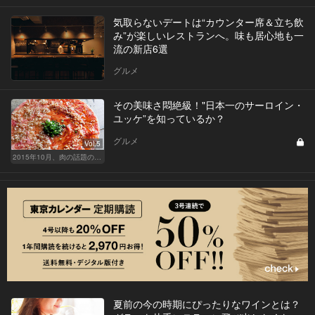
気取らないデートは“カウンター席＆立ち飲
み”が楽しいレストランへ。味も居心地も一
流の新店6選
グルメ
その美味さ悶絶級！"日本一のサーロイン・
ユッケ”を知っているか？
グルメ
Vol.5
2015年10月、肉の話題の新店を5日間連続連載でお届け！
夏前の今の時期にぴったりなワインとは？