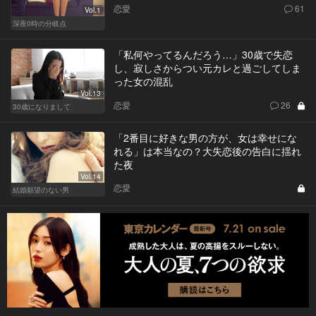
恋愛
61
Vol.1
深夜0時の分岐点
「私何やってるんだろう…」30歳で失恋
し、寂しさからつい元カレと過ごしてしま
った女の混乱
Vol.13
恋愛
26
30歳になりまして
「2番目に好きな男の方が、女は幸せにな
れる」は本当なの？大失恋後の告白に揺れ
た夜
Vol.14
恋愛
結婚願望のない男