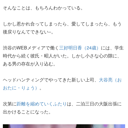
そんなことは、もちろんわかっている。
しかし惹かれ合ってしまったら、愛してしまったら、もう
後戻りなんてできない−。
渋谷のWEBメディアで働く
三好明日香（24歳）
には、学生
時代から続く彼氏・昭人がいた。しかし小さな心の隙に、
ある男の存在が入り込む。
ヘッドハンティングでやってきた新しい上司、
大谷亮（お
おたに・りょう）
。
次第に
距離を縮めていくふたり
は、二泊三日の大阪出張に
出かけることになった。