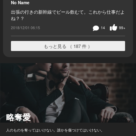
No Name
出張の行きの新幹線でビール飲むて。これから仕事だよ
ね？？
2018/12/01 06:15
14
99+
もっと見る （ 187 件 ）
略奪愛
人のものを奪ってはいけない。誰かを傷つけてはいけない。