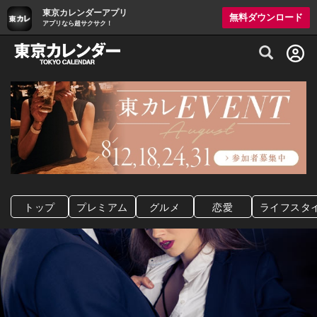
東京カレンダーアプリ
無料ダウンロード
アプリなら超サクサク！
グルメ情報・プレミアムレストラン予約サイト
トップ
プレミアム
グルメ
恋愛
ライフスタ