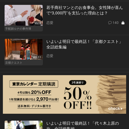
若手商社マンとのお食事会。女性陣が喜ん
で“3,000円”を支払った理由とは？
恋愛
140
Vol.6
手配師ルナの事件簿
いよいよ明日で最終話！「京都クエスト」
全話総集編
恋愛
Vol.11
京都クエスト
いよいよ明日で最終話！「代々木上原の
女」全話総集編