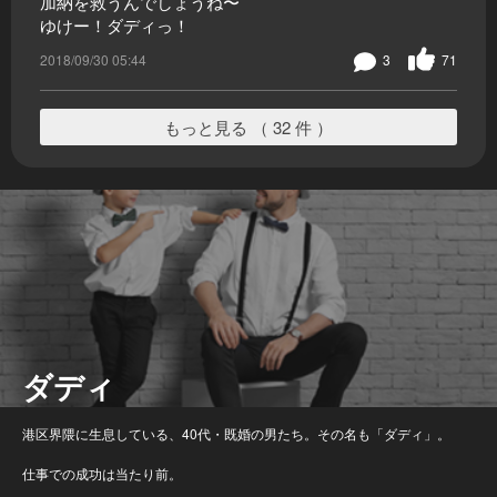
加納を救うんでしょうね〜
ゆけー！ダディっ！
2018/09/30 05:44
3
71
もっと見る （ 32 件 ）
ダディ
港区界隈に生息している、40代・既婚の男たち。その名も「ダディ」。
仕事での成功は当たり前。