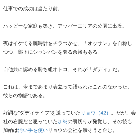
仕事での成功は当たり前。
ハッピーな家庭も築き、アッパーエリアの公園に出没。
夜はイケてる腕時計をチラつかせ、「オッサン」を自称し
つつ、部下にシャンパンを奢る余裕もある。
自他共に認める勝ち組オトコ、それが「ダディ」だ。
これは、今まであまり表立って語られたことのなかった、
彼らの物語である。
好調な”ダディライフ”を送っていた
リョウ（42）
。だが、会
社の右腕だと思っていた
加納
の裏切りが発覚し、その後も
加納は
汚い手を使い
リョウの会社を潰そうと企む。