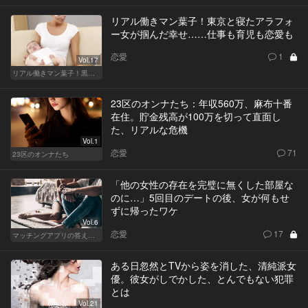
リアル働きマン葉子！東京と寝たアラフォ
ー女が掴んだ幸せ……仕事も育児も恋愛も
恋愛
1
Vol.17
リアル働きマン葉子！黒革の編集手帳 written by 内埜さくら
23区のオンナたち：年収560万、麻布十番
在住。貯金残高が100万を切って直面し
た、リアルな危機
Vol.1
恋愛
71
23区のオンナたち
「他の女性の存在を完璧に無くした部屋な
のに…」5回目のデートの後、女が何もせ
ずに帰ったワケ
Vol.6
恋愛
17
マッチングアプリの答えあわせ【Q】～SEASON2～
ある日忽然とTVから姿を消した、清純派女
優。彼女がしでかした、とんでもない犯罪
とは
Vol.21