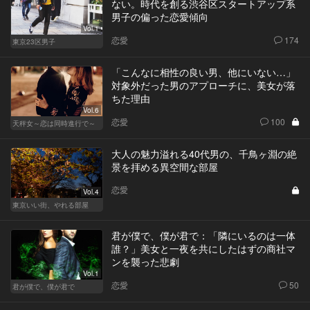
ない。時代を創る渋谷区スタートアップ系
男子の偏った恋愛傾向
Vol.1
恋愛
174
東京23区男子
「こんなに相性の良い男、他にいない…」
対象外だった男のアプローチに、美女が落
ちた理由
Vol.6
恋愛
100
天秤女～恋は同時進行で～
大人の魅力溢れる40代男の、千鳥ヶ淵の絶
景を拝める異空間な部屋
恋愛
Vol.4
東京いい街、やれる部屋
君が僕で、僕が君で：「隣にいるのは一体
誰？」美女と一夜を共にしたはずの商社マ
ンを襲った悲劇
Vol.1
恋愛
50
君が僕で、僕が君で