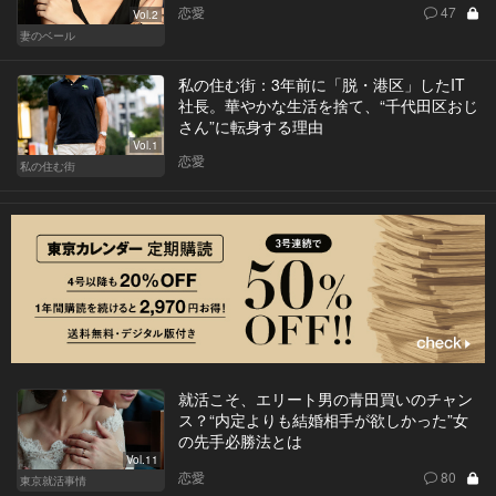
恋愛
47
Vol.2
妻のベール
私の住む街：3年前に「脱・港区」したIT
社長。華やかな生活を捨て、“千代田区おじ
さん”に転身する理由
Vol.1
恋愛
私の住む街
就活こそ、エリート男の青田買いのチャン
ス？“内定よりも結婚相手が欲しかった”女
の先手必勝法とは
Vol.11
恋愛
80
東京就活事情