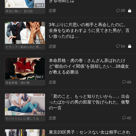
ぎる理由とは
Vol.9
恋愛
29
本当に怖い、女の話
3年ぶりに片思いの相手と再会したのに。
全身をなめまわすように見てきた男が、言
い放ったのは…
Vol.12
恋愛
54
トラップ～嵌められた男と女～
本命昇格・虎の巻：さんざん弄ばれたけ
ど“都合のイイ関係”を脱却したい…28歳女
が教える必勝法
Vol.1
恋愛
49
本命昇格・虎の巻
「君のこと、もっと知りたいから…」出会
ったばかりの男の部屋で告げられた、衝撃
の一言
Vol.1
恋愛
45
ヤバイくらいに愛してる
東京23区男子：センスない女は相手にされ