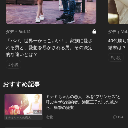
ダディ Vol.12
ダディ Vol.
「パパ、世界一かっこいい！」家族に愛さ
40代勝
れる男と、愛想を尽かされる男。その決定
結末は？
的な違いとは？
#小説
#小説
おすすめ記事
ミナミちゃんの恋人：私を“プリンセス”と
呼ぶキザな婚約者。港区王子だった彼か
ら、衝撃の提案
Vol.1
恋愛
124
ミナミちゃんの恋人