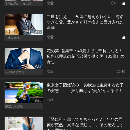
恋愛
63
本当に怖い、女の話
二世を狙え！：永遠に越えられない、有名
すぎる父。豊かさと引き換えに受け入れた
葛藤
Vol.4
恋愛
二世を狙え！
花の第1営業部：40歳までに部長になる！
広告代理店の花形部署で働く男（35歳）の
野心
Vol.1
恋愛
80
花の第1営業部
東京女子図鑑Vol3：表参道に生息する女子
の実態・・・振り向けば"美女”がいる？！
恋愛
Vol.3
東京女子図鑑
「隣に引っ越してきちゃった♪」ただの同
僚が突然、異常な行動に…。その恐ろしす