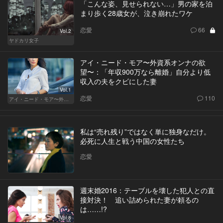
「こんな姿、見せられない…」男の家を泊
まり歩く28歳女が、泣き崩れたワケ
恋愛
66
Vol.2
ヤドカリ女子
アイ・ニード・モア〜外資系オンナの欲
望〜：「年収900万なら離婚」自分より低
収入の夫をクビにした妻
Vol.1
恋愛
110
アイ・ニード・モア〜外資系オンナの欲望〜
私は“売れ残り”ではなく単に独身なだけ。
必死に人生と戦う中国の女性たち
恋愛
週末婚2016：テーブルを壊した犯人との直
接対決！ 追い詰められた妻が頼るの
は……!?
Vol.8