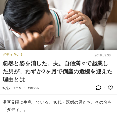
ダディ Vol.9
2018.09.30
忽然と姿を消した、夫。自信満々で起業し
た男が、わずか2ヶ月で倒産の危機を迎えた
理由とは
#小説
#エリア
#ホテル
32
港区界隈に生息している、40代・既婚の男たち。その名も
「ダディ」。