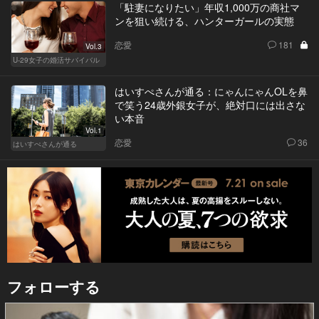
「駐妻になりたい」年収1,000万の商社マ
ンを狙い続ける、ハンターガールの実態
恋愛
181
Vol.3
U-29女子の婚活サバイバル
はいすぺさんが通る：にゃんにゃんOLを鼻
で笑う24歳外銀女子が、絶対口には出さな
い本音
Vol.1
恋愛
36
はいすぺさんが通る
フォローする