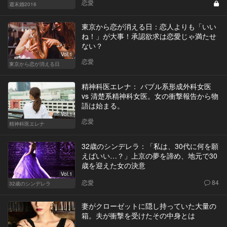
恋愛
週末婚2016
東京から恋が消える日：恋人よりも「いい
ね！」が大事！承認欲求は恋愛じゃ満たせ
ない？
Vol.1
恋愛
東京から恋が消える日
精神科医エレナ： バブル系形成外科女医
vs 清楚系精神科女医。女の衝撃報告から物
語は始まる。
Vol.1
恋愛
精神科医エレナ
32歳のシンデレラ：「私は、30代に何を願
えばいい…？」上京の夢を諦め、地元で30
歳を迎えた女の決意
Vol.1
恋愛
84
32歳のシンデレラ
妻がクローゼットに隠し持っていた大量の
箱。夫が衝撃を受けたその中身とは