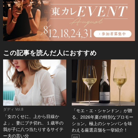
この記事を読んだ人におすすめ
ダディ Vol.8
「モエ・エ・シャンドン」が贈
「女のくせに、上から目線か
る、2026年夏の特別なプロモー
よ」。妻にブチ切れ、１歳半の
ション。極上のシャンパンを味
我が子に八つ当たりするサイテ
わえる厳選店舗を一挙紹介！
ー夫の言い分
PR