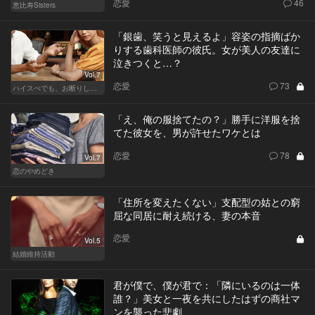
恋愛
46
恵比寿Sisters
「銀歯、笑うと見えるよ」容姿の指摘ばか
りする歯科医師の彼氏。女が美人の友達に
泣きつくと…？
Vol.7
恋愛
73
ハイスぺでも、お断りします！
「え、俺の服捨てたの？」勝手に洋服を捨
てた彼女を、男が許せたワケとは
恋愛
78
Vol.7
恋のやめどき
「住所を変えたくない」支配型の姑との窮
屈な同居に耐え続ける、妻の本音
恋愛
Vol.5
結婚維持活動
君が僕で、僕が君で：「隣にいるのは一体
誰？」美女と一夜を共にしたはずの商社マ
ンを襲った悲劇