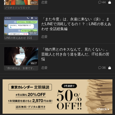
恋愛
44
Vol.7
ノリオとジュリエット
「また今度」は、永遠に来ない（涙）。ま
だLINEで消耗してるの！？：LINEの答えあ
わせ 全話総集編
Vol.22
恋愛
LINEの答えあわせ【Q】
「他の男とのキスなんて、見たくない」。
芸能人と付き合う道を選んだ、IT社長の苦
悩
Vol.7
恋愛
36
「僕の彼女は、女優です」