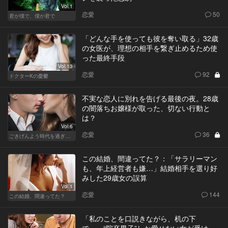
Vol.1
恋愛
50
君が僕で、僕が君で
「どんな手を使っても彼を奪い取る」32歳
の女医が、理想の相手を繋ぎ止めるため使
った最終手段
Vol.13
恋愛
92
ドクターKの憂鬱
不実な恋人に別れを告げる最後の夜。28歳
の闇落ちお嬢様が取った、切ない行動と
は？
Vol.6
恋愛
36
ごきげんよう時代を過ぎても
この結婚、間違ってた？：「サラリーマン
も、年上経営者も嫌…」結婚相手を選り好
みした29歳女の誤算
Vol.1
恋愛
144
この結婚、間違ってた？
「私のことを口説きながら、机の下
で…」“院卒男子”しか愛せない女が受け