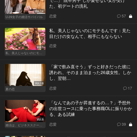
た、初デートの洗礼
Vol.14
恋愛
57
U-29女子の婚活サバイバル
私、美人じゃないのにモテるんです：見た
目だけの女なんて、相手にもならない
恋愛
Vol.1
私、美人じゃないのにモテるんです。
「家で飲み直そう」ずっと好きだった彼に
誘われ、そのまま泊まった26歳女性。しか
し、翌朝…
Vol.18
恋愛
17
夏の恋
「なんであの子が昇進するの…？」予想外
の出世コースに乗った事務職OLに振りかか
る、ある試練
Vol.6
恋愛
39
婚活は、ビジネススクールで！？