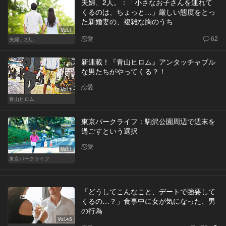
夫婦、2人。：「小さなお子さんを連れて
くるのは、ちょっと…」厳しい態度をとっ
た新婚妻の、複雑な胸のうち
Vol.1
恋愛
62
夫婦、2人。
新連載！『青山ヒロム』アンタッチャブル
な男たちがやってくる？！
恋愛
Vol.1
青山ヒロム
東京パークライフ：駒沢公園周辺で週末を
過ごすという選択
恋愛
Vol.1
東京パークライフ
「どうしてこんなこと、デートで強要して
くるの…？」食事中に女が気になった、男
の行為
Vol.45