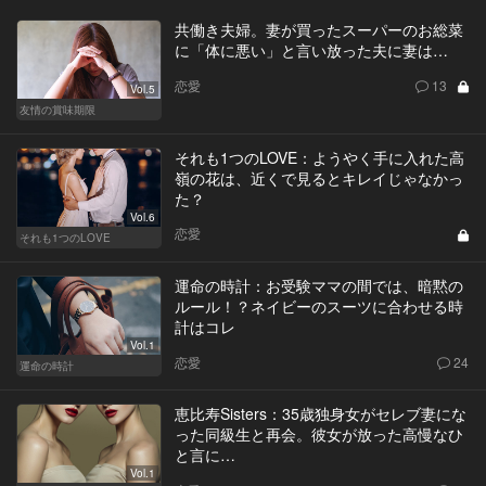
共働き夫婦。妻が買ったスーパーのお総菜
に「体に悪い」と言い放った夫に妻は…
恋愛
13
Vol.5
友情の賞味期限
それも1つのLOVE：ようやく手に入れた高
嶺の花は、近くで見るとキレイじゃなかっ
た？
Vol.6
恋愛
それも1つのLOVE
運命の時計：お受験ママの間では、暗黙の
ルール！？ネイビーのスーツに合わせる時
計はコレ
Vol.1
恋愛
24
運命の時計
恵比寿Sisters：35歳独身女がセレブ妻にな
った同級生と再会。彼女が放った高慢なひ
と言に…
Vol.1