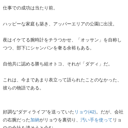
仕事での成功は当たり前。
ハッピーな家庭も築き、アッパーエリアの公園に出没。
夜はイケてる腕時計をチラつかせ、「オッサン」を自称し
つつ、部下にシャンパンを奢る余裕もある。
自他共に認める勝ち組オトコ、それが「ダディ」だ。
これは、今まであまり表立って語られたことのなかった、
彼らの物語である。
好調な”ダディライフ”を送っていた
リョウ(42)
。だが、会社
の右腕だった
加納
がリョウを裏切り、
汚い手を使って
リョ
ウの会社を潰そうと企む。