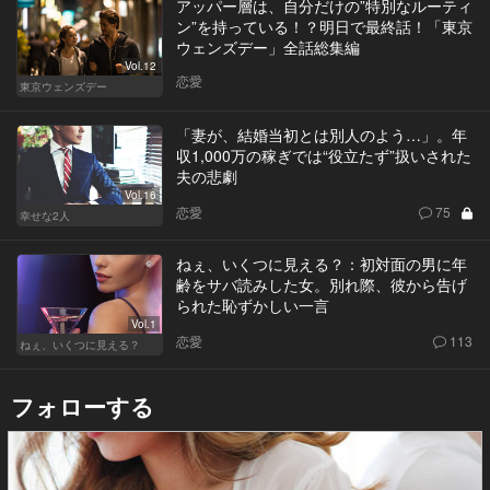
アッパー層は、自分だけの”特別なルーティ
ン”を持っている！？明日で最終話！「東京
ウェンズデー」全話総集編
Vol.12
恋愛
東京ウェンズデー
「妻が、結婚当初とは別人のよう…」。年
収1,000万の稼ぎでは“役立たず”扱いされた
夫の悲劇
Vol.16
恋愛
75
幸せな2人
ねぇ、いくつに見える？：初対面の男に年
齢をサバ読みした女。別れ際、彼から告げ
られた恥ずかしい一言
Vol.1
恋愛
113
ねぇ、いくつに見える？
フォローする