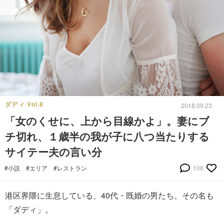
ダディ Vol.8
2018.09.23
「女のくせに、上から目線かよ」。妻にブ
チ切れ、１歳半の我が子に八つ当たりする
サイテー夫の言い分
#小説
#エリア
#レストラン
108
港区界隈に生息している、40代・既婚の男たち。その名も
「ダディ」。