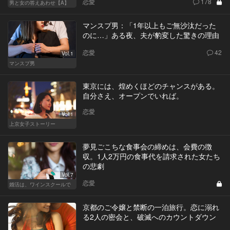
恋愛
178
男と女の答えあわせ【A】
マンスプ男：「1年以上もご無沙汰だった
のに…」ある夜、夫が豹変した驚きの理由
恋愛
42
Vol.1
マンスプ男
東京には、煌めくほどのチャンスがある。
自分さえ、オープンでいれば。
恋愛
Vol.1
上京女子ストーリー
夢見ごこちな食事会の締めは、会費の徴
収。1人2万円の食事代を請求された女たち
の悲劇
Vol.7
恋愛
婚活は、ワインスクールで
京都のご令嬢と禁断の一泊旅行。恋に溺れ
る2人の密会と、破滅へのカウントダウン