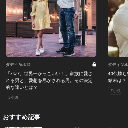
ダディ Vol.12
ダディ Vol.
「パパ、世界一かっこいい！」家族に愛さ
40代勝
れる男と、愛想を尽かされる男。その決定
結末は？
的な違いとは？
#小説
#小説
おすすめ記事