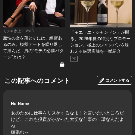
モテキ参上！ Vol.3
「モエ・エ・シャンドン」が贈
魔性の女を落とすには、練習あ
る、2026年夏の特別なプロモー
るのみ。模擬デートを繰り返し
ション。極上のシャンパンを味
て掴んだ、男の“モテの必勝パタ
わえる厳選店舗を一挙紹介！
ーン”とは？
PR
この記事へのコメント
コメントする
No Name
女のために仕事をリスケするなよ！と言いたいところだ
けど、これも投資がかかった大切な仕事の一環なんだよ
ね
頑張れ～