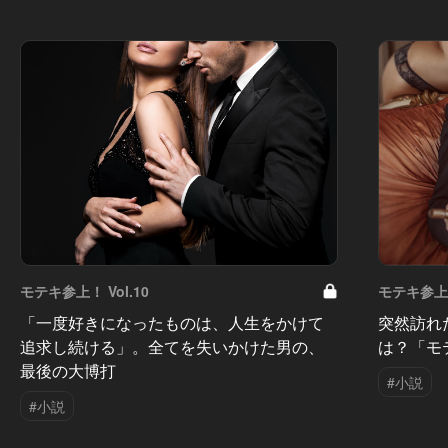
モテキ参上！ Vol.10
モテキ参上！
「一度好きになったものは、人生をかけて
突然訪れ
追求し続ける」。全てを失いかけた男の、
は？「モ
最後の大博打
#小説
#小説