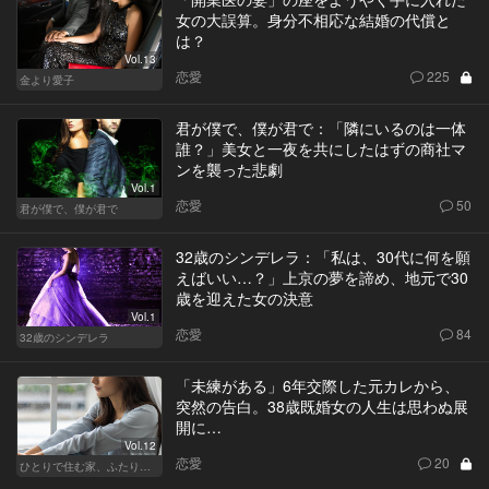
女の大誤算。身分不相応な結婚の代償と
は？
Vol.13
恋愛
225
金より愛子
君が僕で、僕が君で：「隣にいるのは一体
誰？」美女と一夜を共にしたはずの商社マ
ンを襲った悲劇
Vol.1
恋愛
50
君が僕で、僕が君で
32歳のシンデレラ：「私は、30代に何を願
えばいい…？」上京の夢を諦め、地元で30
歳を迎えた女の決意
Vol.1
恋愛
84
32歳のシンデレラ
「未練がある」6年交際した元カレから、
突然の告白。38歳既婚女の人生は思わぬ展
開に…
Vol.12
恋愛
20
ひとりで住む家、ふたりで棲む家