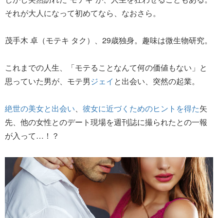
それが大人になって初めてなら、なおさら。
茂手木 卓（モテキ タク）、29歳独身。趣味は微生物研究。
これまでの人生、「モテることなんて何の価値もない」と
思っていた男が、モテ男
ジェイ
と出会い、突然の起業。
絶世の美女と出会い
、
彼女に近づくためのヒントを得た
矢
先、他の女性とのデート現場を週刊誌に撮られたとの一報
が入って…！？