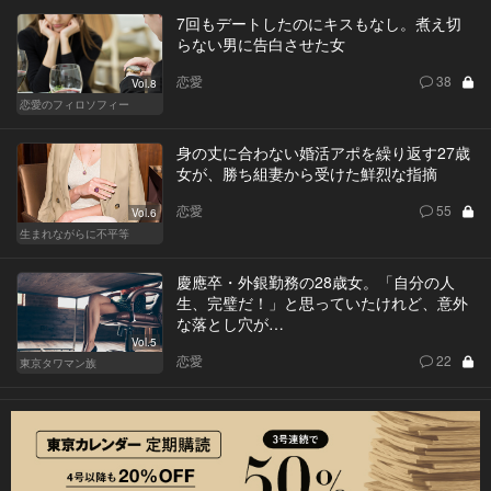
7回もデートしたのにキスもなし。煮え切
らない男に告白させた女
恋愛
38
Vol.8
恋愛のフィロソフィー
身の丈に合わない婚活アポを繰り返す27歳
女が、勝ち組妻から受けた鮮烈な指摘
恋愛
55
Vol.6
生まれながらに不平等
慶應卒・外銀勤務の28歳女。「自分の人
生、完璧だ！」と思っていたけれど、意外
な落とし穴が…
Vol.5
恋愛
22
東京タワマン族