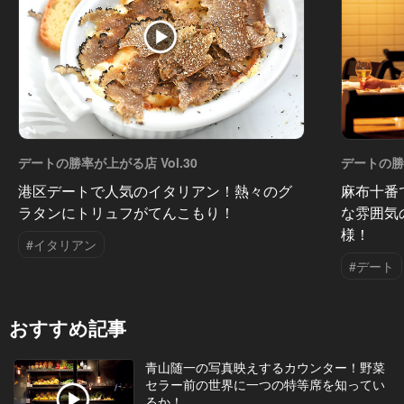
デートの勝率が上がる店 Vol.30
デートの勝率
港区デートで人気のイタリアン！熱々のグ
麻布十番
ラタンにトリュフがてんこもり！
な雰囲気
様！
#イタリアン
#デート
おすすめ記事
青山随一の写真映えするカウンター！野菜
セラー前の世界に一つの特等席を知ってい
るか！