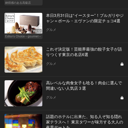
納得感のある高級店
本日3月31日は“イースター”！ブルガリやジ
ャン＝ポール・エヴァンの限定チョコ4選
グルメ
Vol.12
Editor's Choice～gourmet～
これぞ決定版！芸能界最強の餃子女子が語
りつくす東京の名店6選
グルメ
高レベルな肉食女子も唸る！肉会に選んで
間違いない人気店３選
グルメ
話題のホテルに出来た、知る人ぞ知る隠れ
家テラスへ！ 東京タワーが味方する大人の
夜景デートを