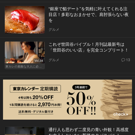
“銀座で鮨デート”を気軽に叶えてくれる注
目店！多彩なおまかせで、肩肘張らない夜
を
グルメ
これぞ世田谷バイブル！月刊誌最新号は
「世田谷のいい店」を完全コンプリート！
グルメ
13
Vol.34
東カレの素敵な大人に必要なこと
通行人も思わず二度見の青い外観！高感度