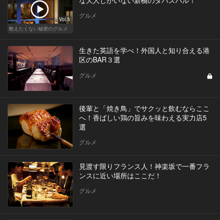
な大人しかいない新橋のタパスバル！
グルメ
Vol.5
教えたくない秘密のグルメ
生きた英語を学べ！外国人と知り合える港
区のBAR３選
グルメ
後輩と「焼き鳥」でサクッと飲むならここ
へ！香ばしい鶏の旨みを味わえる実力店5
選
グルメ
見渡す限りフランス人！神楽坂で一番フラ
ンスに近い場所はここだ！
グルメ