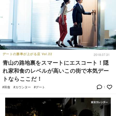
デートの勝率が上がる店 Vol.22
2018.07.31
青山の路地裏をスマートにエスコート！隠
れ家和食のレベルが高いこの街で本気デー
トならここだ！
#和食
#カウンター
#デート
1