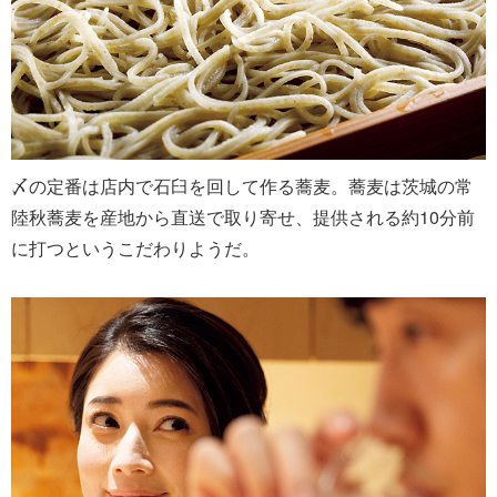
〆の定番は店内で石臼を回して作る蕎麦。蕎麦は茨城の常
陸秋蕎麦を産地から直送で取り寄せ、提供される約10分前
に打つというこだわりようだ。