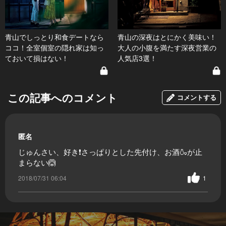
青山でしっとり和食デートなら
青山の深夜はとにかく美味い！
ココ！全室個室の隠れ家は知っ
大人の小腹を満たす深夜営業の
ておいて損はない！
人気店3選！
この記事へのコメント
コメントする
匿名
じゅんさい、好き❗さっぱりとした先付け、お酒🍶が止
まらない🙆
2018/07/31 06:04
1