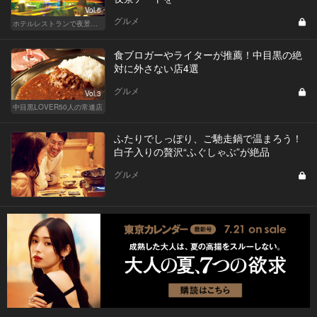
Vol.6
グルメ
ホテルレストランで夜景デートはやっぱり盛り上がる
食ブロガーやライターが推薦！中目黒の絶
対に外さない店4選
グルメ
Vol.3
中目黒LOVER50人の常連店
ふたりでしっぽり、ご馳走鍋で温まろう！
白子入りの贅沢“ふぐしゃぶ”が絶品
グルメ