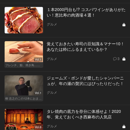
１本2000円台も!? コスパワインがありがた
い！恵比寿の肉酒場４選！
グルメ
覚えておきたい寿司の豆知識＆マナー10！
あなたは粋にふるまえているか？
グルメ
3
Vol.1
フレンチ、鮨、焼き鳥…グルメなら知っておきたい知識
ジェームズ・ボンドが愛したシャンパーニ
ュが、年の瀬の贅沢にはぴったりだった！
グルメ
Vol.1
柳 忠之のこの12本におまかせ
タレ焼肉の底力を存分に体感せよ！2020
年、覚えておくべき西麻布の人気店
グルメ
Vol.6