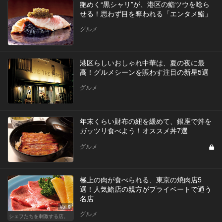
艶めく“黒シャリ”が、港区の鮨ツウを唸ら
せる！思わず目を奪われる「エンタメ鮨」
グルメ
港区らしいおしゃれ中華は、夏の夜に最
高！グルメシーンを賑わす注目の新星5選
グルメ
年末くらい財布の紐を緩めて、銀座で丼を
ガッツリ食べよう！オススメ丼7選
グルメ
極上の肉が食べられる、東京の焼肉店5
選！人気鮨店の親方がプライベートで通う
名店
Vol.9
グルメ
シェフたちを刺激する店。