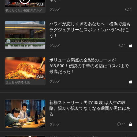
Vol.8
グルメ
1
教えたくない秘密のグルメ
ハワイが恋しすぎるあなたへ！横浜で最も
ラグジュアリーなスポット“カハラ”へ行こ
う！
グルメ
1
ボリューム満点の全8品のコースが
￥3,500！伝説の中華の名店はコスパまで
最高だった！
Vol.6
グルメ
世田谷が誇る名店
新橋ストーリー：男の“35歳”は人生の岐
路。親友が親友でなくなる瞬間が男にはあ
る
グルメ
11