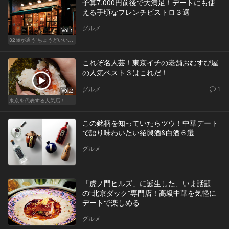
予算7,000円前後で大満足！デートにも使
える手頃なフレンチビストロ３選
グルメ
Vol.1
32歳が通う“ちょうどいい”価格の店
これぞ名人芸！東京イチの老舗おむすび屋
の人気ベスト３はこれだ！
グルメ
1
Vol.2
東京を代表する人気店！ほかほか絶品おにぎり
この銘柄を知っていたらツウ！中華デート
で語り味わいたい紹興酒&白酒６選
グルメ
「虎ノ門ヒルズ」に誕生した、いま話題
の“北京ダック”専門店！高級中華を気軽に
デートで楽しめる
グルメ