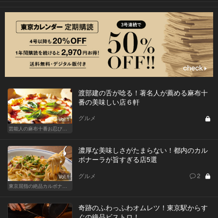
渡部建の舌が唸る！著名人が薦める麻布十
番の美味しい店６軒
グルメ
Vol.1
芸能人の麻布十番お忍び店リスト
濃厚な美味しさがたまらない！都内のカル
ボナーラが旨すぎる店5選
グルメ
2
Vol.1
東京屈指の絶品カルボナーラ！すぐに行きたくなる美味しい人気店
奇跡のふわっふわオムレツ！東京駅からす
ぐの絶品ビストロ！