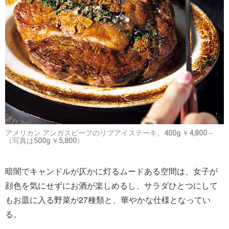
アメリカン アンガスビーフのリブアイステーキ。400g ￥4,800～
（写真は500g ￥5,800）
暗闇でキャンドルが仄かに灯るムードある空間は、女子が
顔色を気にせずにお酒が楽しめるし、サラダひとつにして
もお皿に入る野菜が27種類と、華やかな仕様となってい
る。