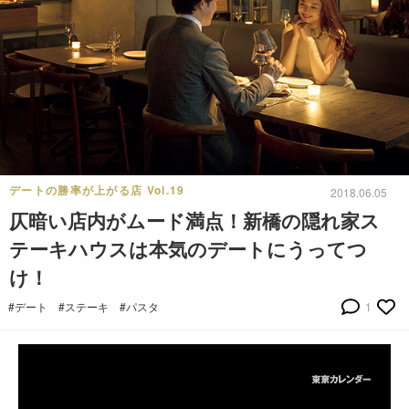
デートの勝率が上がる店 Vol.19
2018.06.05
仄暗い店内がムード満点！新橋の隠れ家ス
テーキハウスは本気のデートにうってつ
け！
#デート
#ステーキ
#パスタ
1