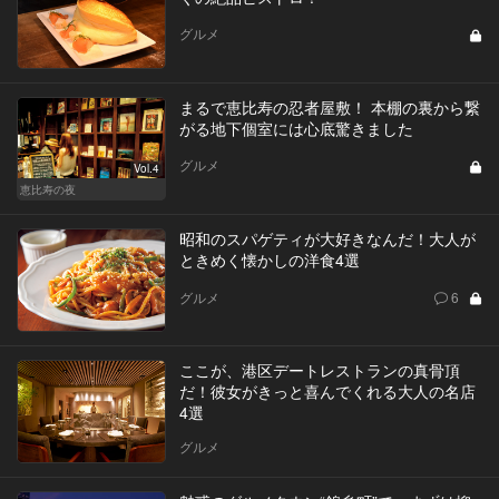
グルメ
まるで恵比寿の忍者屋敷！ 本棚の裏から繋
がる地下個室には心底驚きました
グルメ
Vol.4
恵比寿の夜
昭和のスパゲティが大好きなんだ！大人が
ときめく懐かしの洋食4選
グルメ
6
ここが、港区デートレストランの真骨頂
だ！彼女がきっと喜んでくれる大人の名店
4選
グルメ