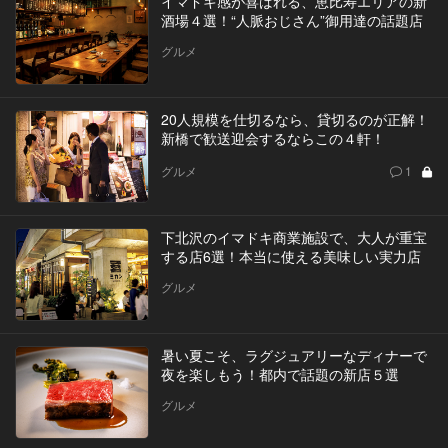
イマドキ感が喜ばれる、恵比寿エリアの新
酒場４選！“人脈おじさん”御用達の話題店
グルメ
20人規模を仕切るなら、貸切るのが正解！
新橋で歓送迎会するならこの４軒！
グルメ
1
下北沢のイマドキ商業施設で、大人が重宝
する店6選！本当に使える美味しい実力店
グルメ
暑い夏こそ、ラグジュアリーなディナーで
夜を楽しもう！都内で話題の新店５選
グルメ