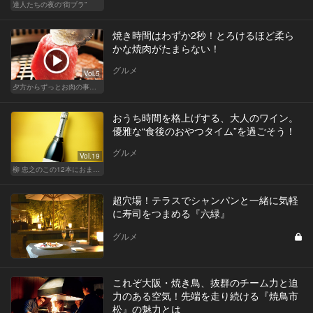
達人たちの夜の“街ブラ”
焼き時間はわずか2秒！とろけるほど柔ら
かな焼肉がたまらない！
グルメ
Vol.5
夕方からずっとお肉の事を考えてる貴方へ
おうち時間を格上げする、大人のワイン。
優雅な“食後のおやつタイム”を過ごそう！
グルメ
Vol.19
柳 忠之のこの12本におまかせ
超穴場！テラスでシャンパンと一緒に気軽
に寿司をつまめる『六緑』
グルメ
これぞ大阪・焼き鳥、抜群のチーム力と迫
力のある空気！先端を走り続ける『焼鳥市
松』の魅力とは