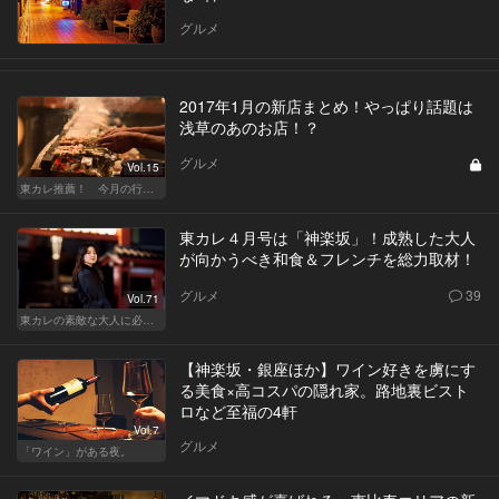
グルメ
2017年1月の新店まとめ！やっぱり話題は
浅草のあのお店！？
グルメ
Vol.15
東カレ推薦！ 今月の行くべき店
東カレ４月号は「神楽坂」！成熟した大人
が向かうべき和食＆フレンチを総力取材！
グルメ
39
Vol.71
東カレの素敵な大人に必要なこと
【神楽坂・銀座ほか】ワイン好きを虜にす
る美食×高コスパの隠れ家。路地裏ビスト
ロなど至福の4軒
Vol.7
グルメ
「ワイン」がある夜。