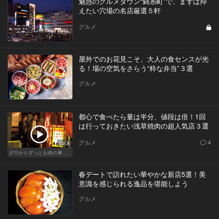
魅惑のグルメタウン“錦糸町”で、まずは抑
えたい穴場の名店厳選５軒
グルメ
屋外でのお花見こそ、大人の食センスが光
る！場の空気をさらう“粋な弁当”３選
グルメ
都心で食べたら量は半分、値段は倍！1回
は行っておきたい浅草焼肉の超人気店３選
グルメ
4
Vol.8
夕方からずっとお肉の事を考えてる貴方へ
春デートで訪れたい華やかな新店5選！美
意識を感じられる逸品を堪能しよう
グルメ