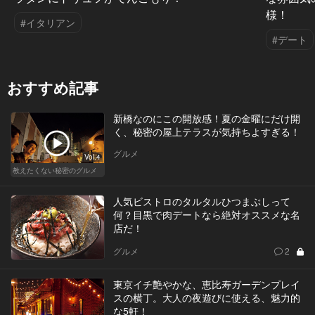
様！
#イタリアン
#デート
おすすめ記事
新橋なのにこの開放感！夏の金曜にだけ開
く、秘密の屋上テラスが気持ちよすぎる！
グルメ
Vol.4
教えたくない秘密のグルメ
人気ビストロのタルタルひつまぶしって
何？目黒で肉デートなら絶対オススメな名
店だ！
グルメ
2
東京イチ艶やかな、恵比寿ガーデンプレイ
スの横丁。大人の夜遊びに使える、魅力的
な5軒！