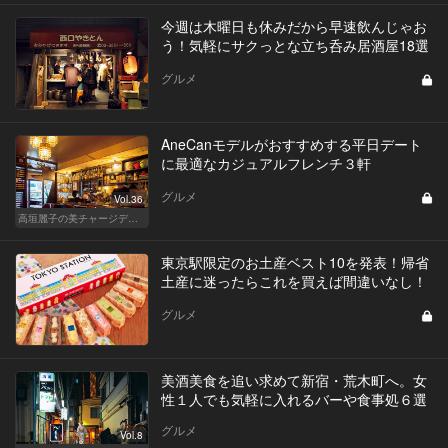
今週は木曜日も休みだから早速飲んじゃお
う！気軽にサクっとな立ち呑み居酒屋18選
グルメ
AneCanモデルがおすすめする平日デート
に最適なカジュアルフレンチ３軒
グルメ
Vol.36
高垣麗子の美チャージディナー
東京駅限定のお土産ベスト10を発表！帰省
土産に迷ったらこれを買えば間違いなし！
グルメ
美酒美食を追い求めて新宿・荒木町へ。女
性１人でも気軽に入れるバーや食事処６選
グルメ
Vol.8