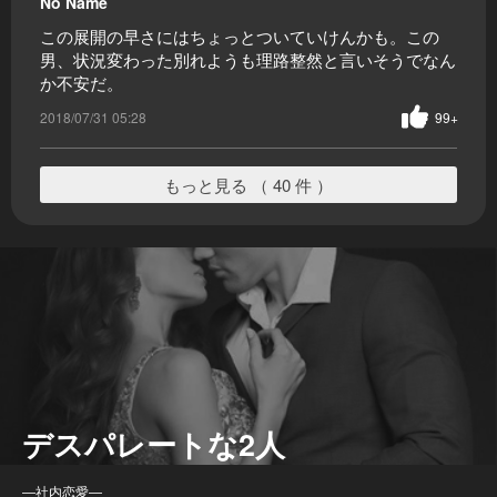
No Name
この展開の早さにはちょっとついていけんかも。この
男、状況変わった別れようも理路整然と言いそうでなん
か不安だ。
2018/07/31 05:28
99+
もっと見る （ 40 件 ）
デスパレートな2人
―社内恋愛―