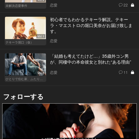
恋愛
22
未解決恋愛事件
初心者でもわかるテキーラ解説。テキー
ラ・マエストロの堀口美奈がお届け致しま
す。
Vol.1
恋愛
テキーラ堀口（仮）
「結婚も考えてたけど…」35歳外コン男
が、同棲中の本命彼女と別れた“ある理由”
恋愛
11
Vol.6
ひとりで住む家、ふたりで棲む家
フォローする