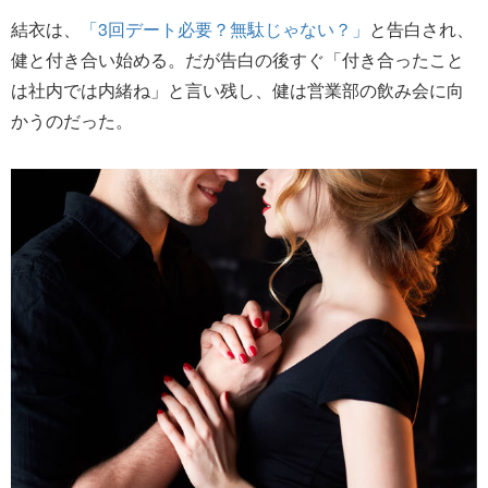
結衣は、
「3回デート必要？無駄じゃない？」
と告白され、
健と付き合い始める。だが告白の後すぐ「付き合ったこと
は社内では内緒ね」と言い残し、健は営業部の飲み会に向
かうのだった。