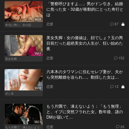
「警察呼びますよ…」男がドン引き。結婚
に焦った女・32歳が衝動的にとった奇行と
は
Vol.6
恋愛
67
本当に怖い、女の話
美女失脚：女の価値は、顔でしょ？玉の輿
目前だった超絶美女の人生が、狂い始めた
夜
Vol.1
恋愛
152
美女失脚
六本木のタワマンに住むセレブ妻が、夫か
ら突然離婚を迫られ…。動揺した女は…
恋愛
12
Vol.6
ポン女
もう片隅で、凍えないよう：「もう無理」
と、イブに突然フラれた女。数年後、謎の
DMが届いて…
Vol.1
恋愛
26
もう片隅で、凍えないよう