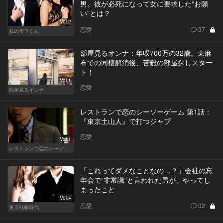
男。彼が必死になって女に要求した“お願
い”とは？
Vol.2
恋愛
37
私の年下くん
部屋見るオンナ：年収700万の32歳。東麻
布での同棲解消後、苦難の部屋探しスター
ト！
Vol.1
恋愛
部屋見るオンナ
レストランで恋のシーソーゲーム 第1話：
『東京土山人』で打つジャブ
恋愛
Vol.1
レストランで恋のシーソーゲーム（MAN）
「これってダメなことなの…？」会社の忘
年会で“非常識”と言われた男が、やってし
まったこと
Vol.4
恋愛
32
東京戦略時代