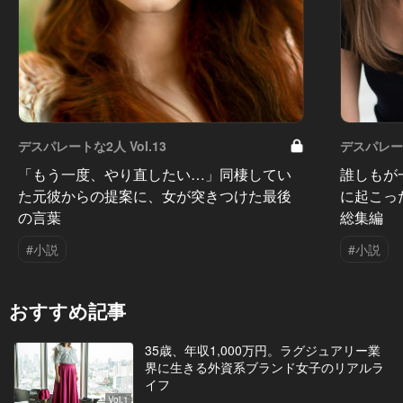
デスパレートな2人 Vol.13
デスパレート
「もう一度、やり直したい…」同棲してい
誰しもが
た元彼からの提案に、女が突きつけた最後
に起こっ
の言葉
総集編
#小説
#小説
おすすめ記事
35歳、年収1,000万円。ラグジュアリー業
界に生きる外資系ブランド女子のリアルラ
イフ
Vol.1