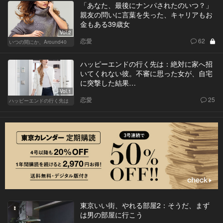
「あなた、最後にナンパされたのいつ？」
親友の問いに言葉を失った、キャリアもお
金もある39歳女
Vol.2
恋愛
62
いつの間にか、Around40
ハッピーエンドの行く先は：絶対に家へ招
いてくれない彼。不審に思った女が、自宅
に突撃した結果…
Vol.1
恋愛
25
ハッピーエンドの行く先は
東京いい街、やれる部屋2：そうだ、まず
は男の部屋に行こう