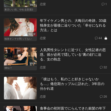
恋愛
1
Vol.1
東京いい街、やれる部屋2
年下イケメン男との、大晦日の奇跡。33歳
独身女が最後に辿りついた「幸せになれる
方法」とは
Vol.12
恋愛
44
独身オンナが黙ってない
人気男性タレントに近づく、女性記者の思
惑。彼が必死で隠している“裏の顔”に迫
る、女の執念
Vol.6
恋愛
32
Who？
「彼はもう、私のこと好きじゃないか
も…」倦怠期カップルに訪れた、3年目の
分かれ道
恋愛
26
食事会の初対面でにらんできた銀髪の年下