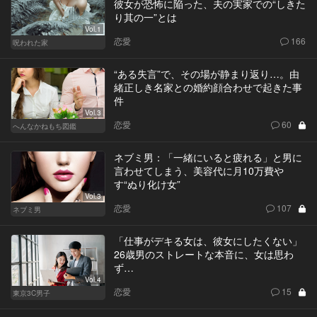
彼女が恐怖に陥った、夫の実家での“しきた
り其の一”とは
Vol.1
恋愛
166
呪われた家
“ある失言”で、その場が静まり返り…。由
緒正しき名家との婚約顔合わせで起きた事
件
Vol.3
恋愛
60
へんなかねもち図鑑
ネブミ男：「一緒にいると疲れる」と男に
言わせてしまう、美容代に月10万費や
す“ぬり化け女”
Vol.3
恋愛
107
ネブミ男
「仕事がデキる女は、彼女にしたくない」
26歳男のストレートな本音に、女は思わ
ず…
Vol.4
恋愛
15
東京3C男子