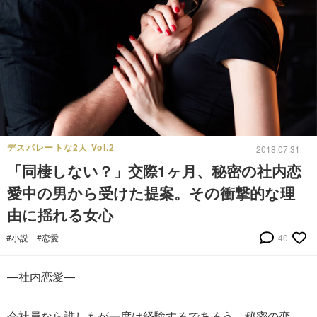
デスパレートな2人 Vol.2
2018.07.31
「同棲しない？」交際1ヶ月、秘密の社内恋
愛中の男から受けた提案。その衝撃的な理
由に揺れる女心
#小説
#恋愛
40
―社内恋愛―
会社員なら誰しもが一度は経験するであろう、秘密の恋。