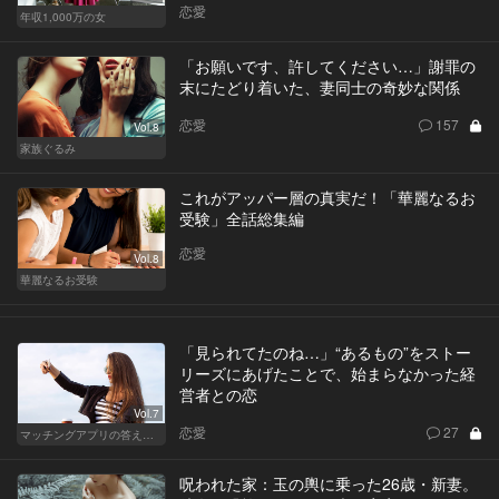
恋愛
年収1,000万の女
「お願いです、許してください…」謝罪の
末にたどり着いた、妻同士の奇妙な関係
恋愛
157
Vol.8
家族ぐるみ
これがアッパー層の真実だ！「華麗なるお
受験」全話総集編
恋愛
Vol.8
華麗なるお受験
「見られてたのね…」“あるもの”をストー
リーズにあげたことで、始まらなかった経
営者との恋
Vol.7
恋愛
27
マッチングアプリの答えあわせ【A】～SEASON2～
呪われた家：玉の輿に乗った26歳・新妻。