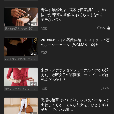
青学初等部出身、実家は田園調布…。絵に
描いた“東京の正解”のお坊ちゃまなのに、
モテないワケ
Vol.216
恋愛
25
男と女の答えあわせ【Q】
2015年ヒット小説総集編：レストランで恋
のシーソーゲーム（WOMAN）全話
恋愛
Vol.7
レストランで恋のシーソーゲーム（WOMAN）
東カレファッションジャーナル：街から消
えた、港区女子の戦闘服。ラップワンピは
死んだのか！？
Vol.1
恋愛
224
東カレファッションジャーナル
職場の後輩（25）がエルメスのバーキンで
出社してくる。そんな彼女を、ひとまず様
子見していた結果…
Vol.9