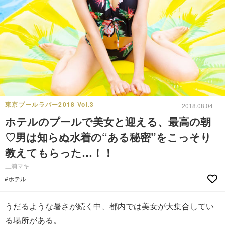
東京プールラバー2018 Vol.3
2018.08.04
ホテルのプールで美女と迎える、最高の朝
♡男は知らぬ水着の“ある秘密”をこっそり
教えてもらった…！！
三浦マキ
#ホテル
うだるような暑さが続く中、都内では美女が大集合してい
る場所がある。