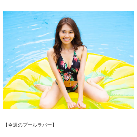
【今週のプールラバー】