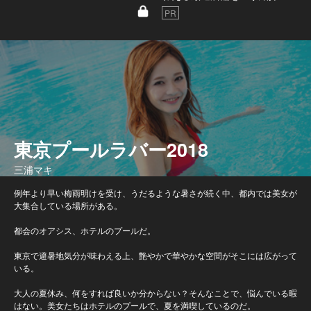
PR
東京プールラバー2018
三浦マキ
例年より早い梅雨明けを受け、うだるような暑さが続く中、都内では美女が
大集合している場所がある。
都会のオアシス、ホテルのプールだ。
東京で避暑地気分が味わえる上、艶やかで華やかな空間がそこには広がって
いる。
大人の夏休み、何をすれば良いか分からない？そんなことで、悩んでいる暇
はない。美女たちはホテルのプールで、夏を満喫しているのだ。