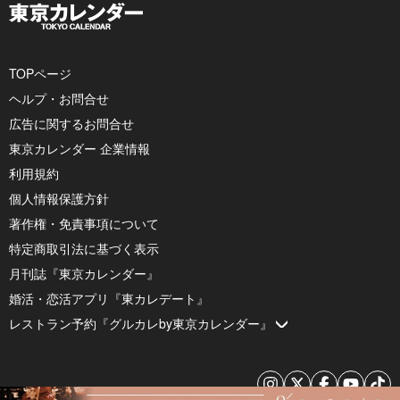
TOPページ
ヘルプ・お問合せ
広告に関するお問合せ
東京カレンダー 企業情報
利用規約
個人情報保護方針
著作権・免責事項について
特定商取引法に基づく表示
月刊誌『東京カレンダー』
婚活・恋活アプリ『東カレデート』
レストラン予約『グルカレby東京カレンダー』