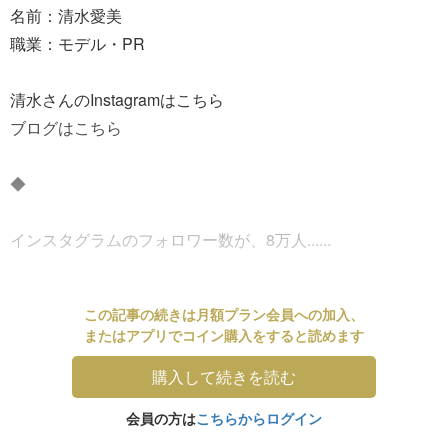
名前：清水愛美
職業：モデル・PR
清水さんのInstagramはこちら
ブログはこちら
◆
インスタグラムのフォロワー数が、8万人......
この記事の続きは月額プラン会員への加入、
またはアプリでコイン購入をすると読めます
購入して続きを読む
会員の方は
こちらからログイン