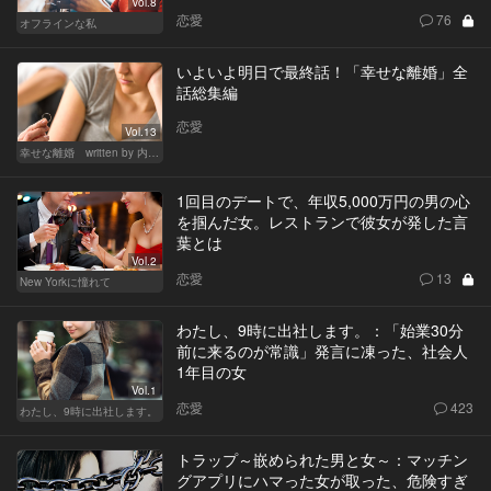
Vol.8
恋愛
76
オフラインな私
いよいよ明日で最終話！「幸せな離婚」全
話総集編
恋愛
Vol.13
幸せな離婚 written by 内埜さくら
1回目のデートで、年収5,000万円の男の心
を掴んだ女。レストランで彼女が発した言
葉とは
Vol.2
恋愛
13
New Yorkに憧れて
わたし、9時に出社します。：「始業30分
前に来るのが常識」発言に凍った、社会人
1年目の女
Vol.1
恋愛
423
わたし、9時に出社します。
トラップ～嵌められた男と女～：マッチン
グアプリにハマった女が取った、危険すぎ