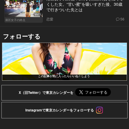
くした女。“甘い蜜”を吸いすぎた後、30歳
で行きついた先とは
Vol.1
恋愛
56
港区女子の終点
フォローする
この記事が気に入ったらいいね！しよう
X（旧Twitter）で東京カレンダーを
Instagramで東京カレンダーをフォローする