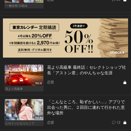
Vol.2
“一般女性”の告白
花より高級車 最終話：セレクトショップ社
長「アストン君」のやんちゃな生涯
恋愛
Vol.8
花より高級車
「こんなところ、恥ずかしい…」アプリで
出会った男に、２回目に連れて行かれた意
外な場所
Vol.8
恋愛
12
ヒロインになりたくて