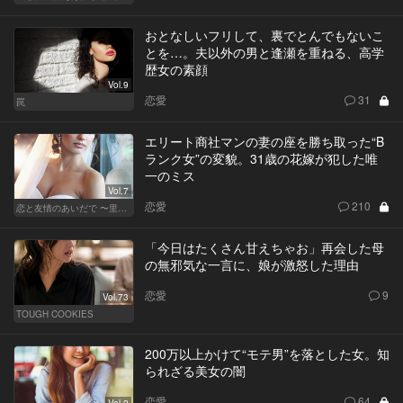
おとなしいフリして、裏でとんでもないこ
とを…。夫以外の男と逢瀬を重ねる、高学
歴女の素顔
Vol.9
恋愛
31
罠
エリート商社マンの妻の座を勝ち取った“B
ランク女”の変貌。31歳の花嫁が犯した唯
一のミス
Vol.7
恋愛
210
恋と友情のあいだで 〜里奈 Ver.〜
「今日はたくさん甘えちゃお」再会した母
の無邪気な一言に、娘が激怒した理由
恋愛
9
Vol.73
TOUGH COOKIES
200万以上かけて“モテ男”を落とした女。知
られざる美女の闇
恋愛
64