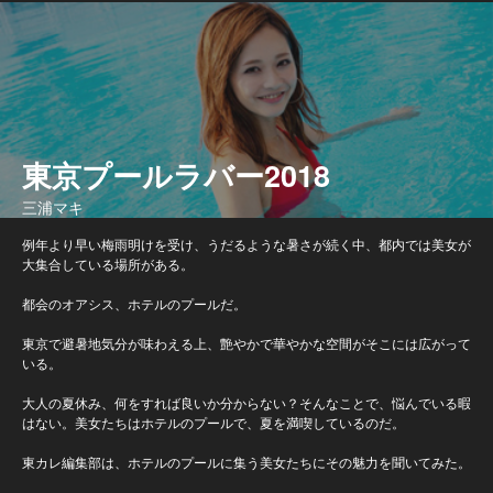
東京プールラバー2018
三浦マキ
例年より早い梅雨明けを受け、うだるような暑さが続く中、都内では美女が
大集合している場所がある。
都会のオアシス、ホテルのプールだ。
東京で避暑地気分が味わえる上、艶やかで華やかな空間がそこには広がって
いる。
大人の夏休み、何をすれば良いか分からない？そんなことで、悩んでいる暇
はない。美女たちはホテルのプールで、夏を満喫しているのだ。
東カレ編集部は、ホテルのプールに集う美女たちにその魅力を聞いてみた。