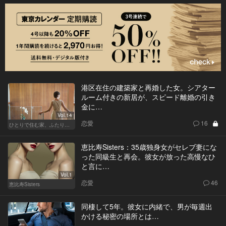
港区在住の建築家と再婚した女。シアター
ルーム付きの新居が、スピード離婚の引き
金に…
Vol.14
恋愛
16
ひとりで住む家、ふたりで棲む家
恵比寿Sisters：35歳独身女がセレブ妻にな
った同級生と再会。彼女が放った高慢なひ
と言に…
Vol.1
恋愛
46
恵比寿Sisters
同棲して5年。彼女に内緒で、男が毎週出
かける秘密の場所とは…