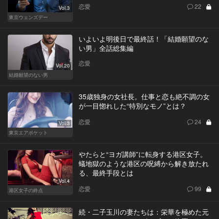
恋愛
22
Vol.3
東京ウェンズデー
いよいよ明後日で最終話！「結婚願望のな
い男」全話総集編
恋愛
Vol.20
結婚願望のない男
35歳独身の女社長。仕事と恋も絶不調の女
が一目惚れした“特別なモノ”とは？
恋愛
24
Vol.3
東京エアポケット
やたらと“ヨガ講師”に転身する港区女子。
蟻地獄のような港区の呪縛から解き放たれ
る、最終手段とは
Vol.4
恋愛
99
港区女子の終点
続・二子玉川の妻たちは：栄華を極めた元