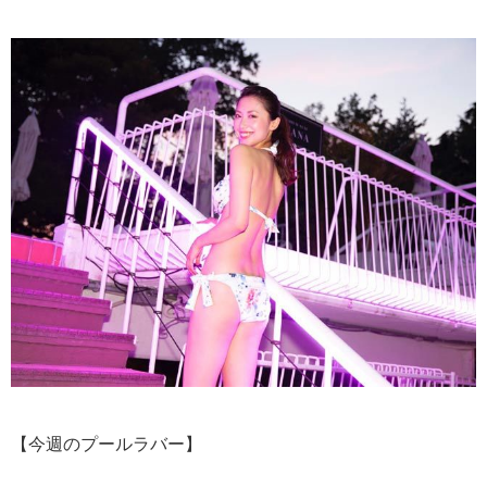
【今週のプールラバー】