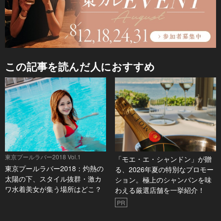
この記事を読んだ人におすすめ
東京プールラバー2018 Vol.1
「モエ・エ・シャンドン」が贈
東京プールラバー2018：灼熱の
る、2026年夏の特別なプロモー
太陽の下、スタイル抜群・激カ
ション。極上のシャンパンを味
ワ水着美女が集う場所はどこ？
わえる厳選店舗を一挙紹介！
PR