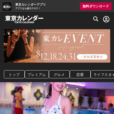
東京カレンダーアプリ
無料ダウンロード
アプリなら超サクサク！
グルメ情報・プレミアムレストラン予約サイト
トップ
プレミアム
グルメ
恋愛
ライフスタ