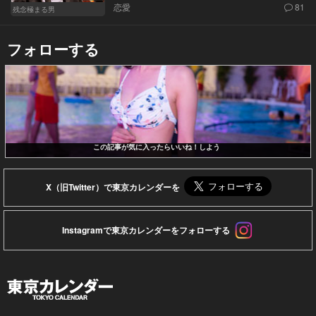
恋愛
81
残念極まる男
フォローする
この記事が気に入ったらいいね！しよう
X（旧Twitter）で東京カレンダーを
Instagramで東京カレンダーをフォローする