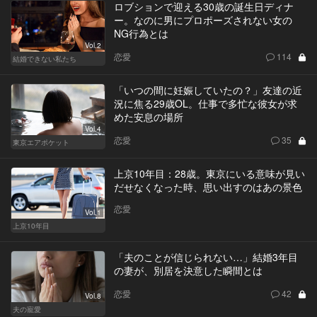
ロブションで迎える30歳の誕生日ディナ
ー。なのに男にプロポーズされない女の
NG行為とは
Vol.2
恋愛
114
結婚できない私たち
「いつの間に妊娠していたの？」友達の近
況に焦る29歳OL。仕事で多忙な彼女が求
めた安息の場所
Vol.4
恋愛
35
東京エアポケット
上京10年目：28歳。東京にいる意味が見い
だせなくなった時、思い出すのはあの景色
恋愛
Vol.1
上京10年目
「夫のことが信じられない…」結婚3年目
の妻が、別居を決意した瞬間とは
恋愛
42
Vol.8
夫の寵愛