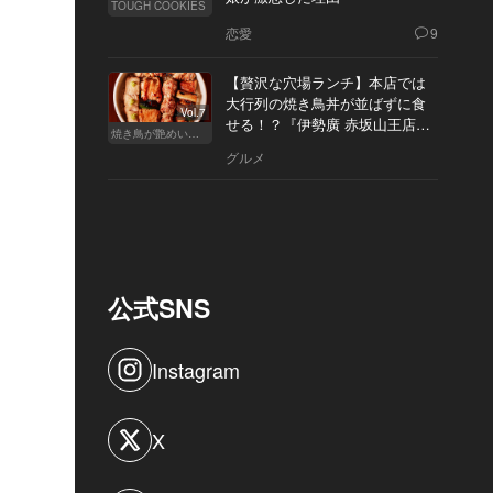
TOUGH COOKIES
恋愛
9
【贅沢な穴場ランチ】本店では
大行列の焼き鳥丼が並ばずに食
Vol.7
せる！？『伊勢廣 赤坂山王店』
焼き鳥が艶めいてきた
へ
グルメ
公式SNS
Instagram
X