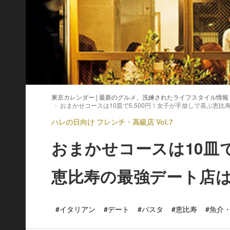
東京カレンダー | 最新のグルメ、洗練されたライフスタイル情報
おまかせコースは10皿で5,500円！女子が手放しで喜ぶ恵
ハレの日向け フレンチ・高級店 Vol.7
おまかせコースは10皿で
恵比寿の最強デート店
#イタリアン
#デート
#パスタ
#恵比寿
#魚介