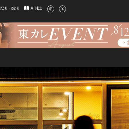
新のグルメ、洗練されたライフスタイル情報
恋活・婚活
月刊誌