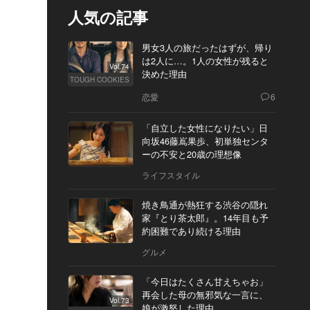
人気の記事
男女3人の旅だったはずが、帰り
は2人に…。1人の女性が残ると
Vol.74
決めた理由
TOUGH COOKIES
恋愛
6
「自立した女性になりたい」日
向坂46藤嶌果歩、初単独センタ
ーの不安と20歳の理想像
ライフスタイル
焼き鳥通が熱狂する渋谷の隠れ
家『とり茶太郎』。14年目も予
約困難であり続ける理由
グルメ
「今日はたくさん甘えちゃお」
再会した母の無邪気な一言に、
Vol.73
娘が激怒した理由