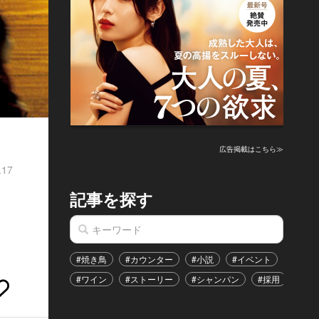
広告掲載はこちら≫
.17
記事を探す
#焼き鳥
#カウンター
#小説
#イベント
#港区
#ワイン
#ストーリー
#シャンパン
#採用
#恋