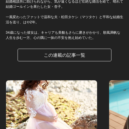
結婚相談所に助けられながら、気が遠くなるほど壮絶な婚活を経て、晴れて
結婚ゴールインを果たした女・杏子。
一風変わったファットで温和な夫・松田タケシ（マツタケ）と平和な結婚生
活を送り、はや2年。
34歳になった彼女は、キャリアも美貌もさらに磨きがかかり、順風満帆な
人生を歩む一方、心の隅に一抹の不安を抱え始めていた。
この連載の記事一覧