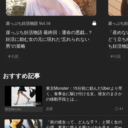
崖っぷち妊活物語 Vol.16
崖っぷち妊活
崖っぷち妊活物語 最終回：運命の悪戯...？
「産めな
妊活に励む女の元に現れた“忘れられない
どう立ち
男”の策略
ち妊活物
#小説
#小説
おすすめ記事
東京Monster：15分前に頼んだUberより早
く、食事会に駆け付ける女。彼女のまさか
の移動手段とは…
Vol.1
恋愛
41
東京Monster
「前の彼女って、どんな子？」と聞く女の
心理。素直に答える男はバカを見る：デー