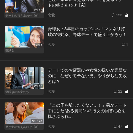
トの答えあわせ【A】
Vol.16
恋愛
153
デートの答えあわせ【A】
野球女：3年目のカップルへ！マンネリ打
破の特効薬、野球デートで盛り上がろう！
恋愛
1
Vol.1
野球女
デートでのお店選びや女性の扱いが完璧な
のに、なぜかモテない男。やりがちな失敗
とは？
Vol.13
恋愛
22
遅咲きの彼女たち
「この子を離したくない…！」男がデート
中にした“ある質問”への彼女の回答に心を
揺さぶられ…
Vol.148
恋愛
47
男と女の答えあわせ【A】