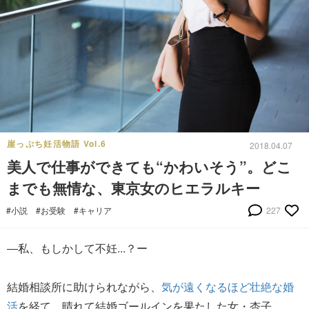
崖っぷち妊活物語 Vol.6
2018.04.07
美人で仕事ができても“かわいそう”。どこ
までも無情な、東京女のヒエラルキー
#小説
#お受験
#キャリア
227
―私、もしかして不妊...？ー
結婚相談所に助けられながら、
気が遠くなるほど壮絶な婚
活
を経て、晴れて結婚ゴールインを果たした女・杏子。