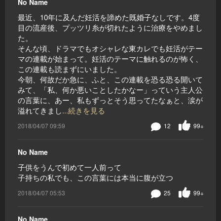
No Name
最近、10年に及んだ妊活を諦めた既婚子なしです。4度
目の流産後、プッツリ糸が切れたように治療をやめまし
た。
そんな頃、ドラマでもオシャレな東カレでも妊活がテー
マの連載が始まって。妊活のテーマに触れるのが怖く、
この連載も読まずにいました。
今朝、何故だか急に、ふと、この連載を恐る恐る開いて
みて、「私、何か悪いことしたかなー」っていう主人公
の言葉に、あー、私もずっとそう思ってたなぁと、涙が
溢れてきまし
...続きを見る
2018/04/07 09:59
12
99+
No Name
子供をうんで初めて一人前って
子持ちの私でも、この言葉には本当に腹が立つ
2018/04/07 05:53
25
99+
No Name