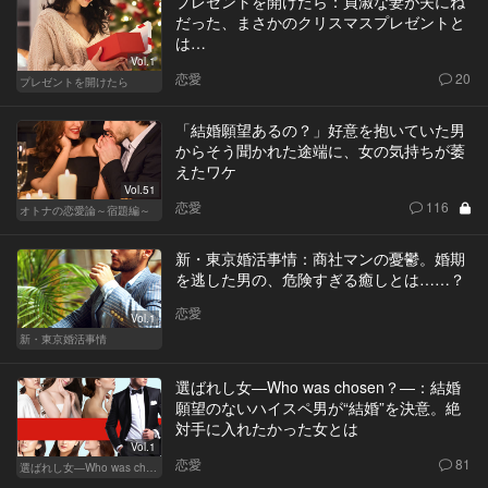
プレゼントを開けたら：貞淑な妻が夫にね
だった、まさかのクリスマスプレゼントと
は…
Vol.1
恋愛
20
プレゼントを開けたら
「結婚願望あるの？」好意を抱いていた男
からそう聞かれた途端に、女の気持ちが萎
えたワケ
Vol.51
恋愛
116
オトナの恋愛論～宿題編～
新・東京婚活事情：商社マンの憂鬱。婚期
を逃した男の、危険すぎる癒しとは……？
恋愛
Vol.1
新・東京婚活事情
選ばれし女―Who was chosen？―：結婚
願望のないハイスペ男が“結婚”を決意。絶
対手に入れたかった女とは
Vol.1
恋愛
81
選ばれし女―Who was chosen？―