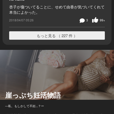
杏子が傷ついてることに、せめて由香が気づいてくれて
本当によかった。
2018/04/07 05:26
3
99+
もっと見る （ 227 件 ）
崖っぷち妊活物語
―私、もしかして不妊...？ー