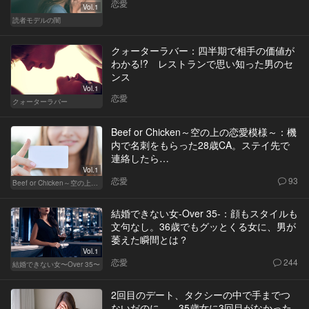
恋愛
Vol.1
読者モデルの闇
クォーターラバー：四半期で相手の価値が
わかる!? レストランで思い知った男のセ
ンス
Vol.1
恋愛
クォーターラバー
Beef or Chicken～空の上の恋愛模様～：機
内で名刺をもらった28歳CA。ステイ先で
連絡したら…
Vol.1
恋愛
93
Beef or Chicken～空の上の恋愛模様～
結婚できない女-Over 35-：顔もスタイルも
文句なし。36歳でもグッとくる女に、男が
萎えた瞬間とは？
Vol.1
恋愛
244
結婚できない女〜Over 35〜
2回目のデート、タクシーの中で手までつ
ないだのに…。35歳女に3回目がなかった