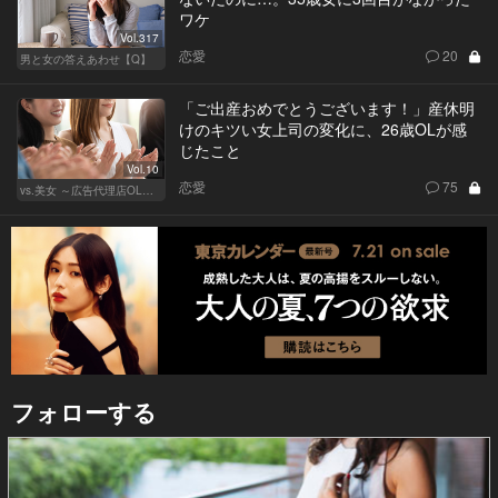
ワケ
Vol.317
恋愛
20
男と女の答えあわせ【Q】
「ご出産おめでとうございます！」産休明
けのキツい女上司の変化に、26歳OLが感
じたこと
Vol.10
恋愛
75
vs.美女 ～広告代理店OLの挑戦～
フォローする