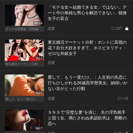
「モテる女＝結婚できる女」ではない。デ
ート中の単純な男心を解読できない、独身
女子の盲点
Vol.24
恋愛
227
オトナの恋愛論～宿題編～
東京婚活マーケット分析：ホントに高嶺の
花？自分大好きすぎて、ホスピタリティ・
ゼロな外銀女子
Vol.1
恋愛
東京婚活マーケット分析
愛して、もう一度だけ。：人生初の失恋に
打ちひしがれる26歳高学歴美女。納得いか
ない女がとった行動
Vol.1
恋愛
115
愛して、もう一度だけ。
ＳＮＳで“完璧な妻”を演じ、夫の浮気相手
と競う女。満たされぬ承認欲求は、禁断の
恋へ
Vol.7