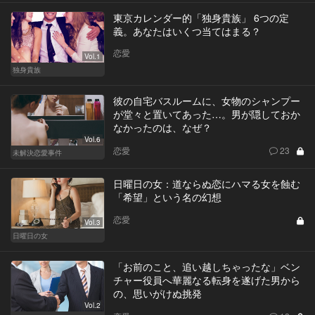
東京カレンダー的「独身貴族」 6つの定
義。あなたはいくつ当てはまる？
恋愛
Vol.1
独身貴族
彼の自宅バスルームに、女物のシャンプー
が堂々と置いてあった…。男が隠しておか
なかったのは、なぜ？
Vol.6
恋愛
23
未解決恋愛事件
日曜日の女：道ならぬ恋にハマる女を蝕む
「希望」という名の幻想
恋愛
Vol.3
日曜日の女
「お前のこと、追い越しちゃったな」ベン
チャー役員へ華麗なる転身を遂げた男から
の、思いがけぬ挑発
Vol.2