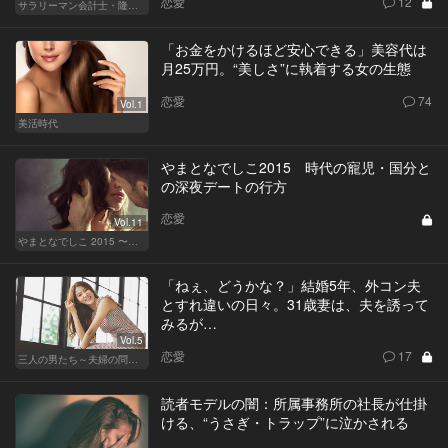
恋愛
12
サラリーマン会計士・隆一の迷い
「お金をかけるほど安心できる」美容代は
月25万円。“美しさ”に執着する女の生態
恋愛
74
Vol.1
美活時代
やまとなでしこ2015 時代の寵児・国分と
の深夜デートの行方
恋愛
Vol.11
やまとなでしこ 2015 〜極上の結婚〜
「ねぇ、どうかな？」結婚5年、外コン夫
とすれ違いの日々。31歳妻は、夫を誘って
みるが…
Vol.5
恋愛
17
三人の男たち～夫婦の問題～
読者モデルの闇：所属事務所の社長が仕掛
ける、“うさぎ・トラップ”に泣かされる