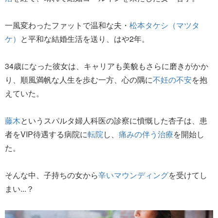
一風変わったファットで温和な夫・
松本タケシ（マツタ
ケ）
と平和な結婚生活を送り、はや2年。
34歳になった彼女は、キャリアも美貌もさらに磨きがかか
り、順風満帆な人生を歩む一方、心の隅に
不妊の不安
を抱
えていた。
藤木
というスパルタ婦人科医の診察に憤慨した杏子は、患
者をVIP待遇する病院に
転院
し、
痛みの伴う治療
を開始し
た。
そんな中、子持ちの女から
辛いマウンディング
を受けてし
まい...？