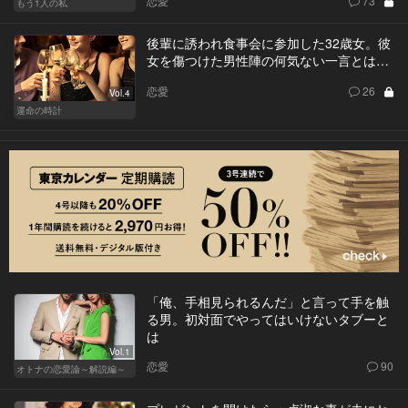
恋愛
73
もう1人の私
後輩に誘われ食事会に参加した32歳女。彼
女を傷つけた男性陣の何気ない一言とは…
恋愛
26
Vol.4
運命の時計
「俺、手相見られるんだ」と言って手を触
る男。初対面でやってはいけないタブーと
は
Vol.1
恋愛
90
オトナの恋愛論～解説編～