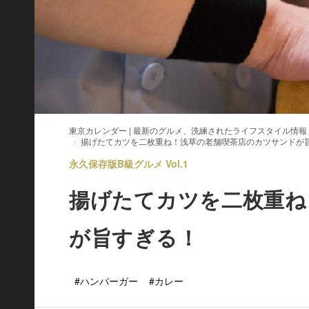
東京カレンダー | 最新のグルメ、洗練されたライフスタイル情報
揚げたてカツを二枚重ね！浅草の老舗喫茶店のカツサンドが
永久保存版B級グルメ Vol.1
揚げたてカツを二枚重ね
が旨すぎる！
#ハンバーガー
#カレー