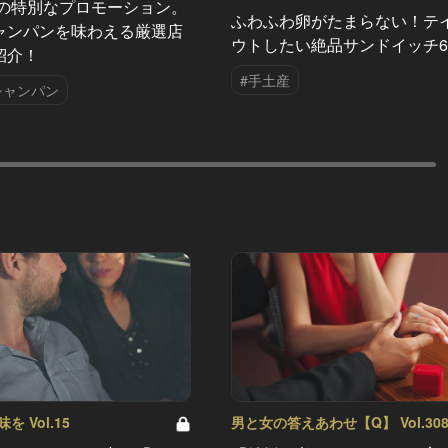
夏の特別なプロモーション。
ふわふわ卵がたまらない！テ
ャンパンを味わえる厳選店
ウトしたい絶品サンドイッチ
紹介！
#手土産
シャンパン
 Vol.15
男と女の答えあわせ【Q】 Vol.30