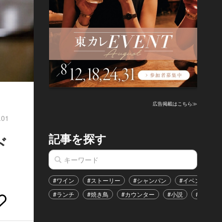
広告掲載はこちら≫
.01
記事を探す
ド
#ワイン
#ストーリー
#シャンパン
#イベント
#ランチ
#焼き鳥
#カウンター
#小説
#恋愛