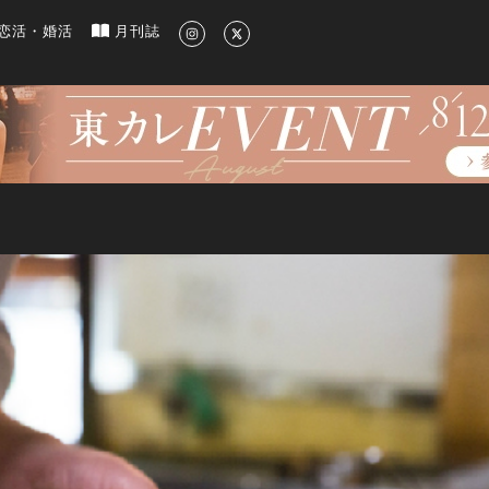
新のグルメ、洗練されたライフスタイル情報
恋活・婚活
月刊誌