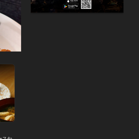
永久保存版B級グルメ Vol.6
永久保存版
ースか
ふわっふわのアジフライを求め築地
モツ入