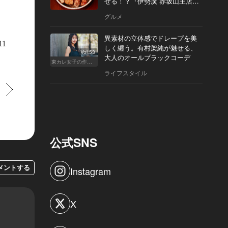
せる！？『伊勢廣 赤坂山王店』
へ
グルメ
サンド￥1,000
異素材の立体感でドレープを美
11
しく纏う。有村架純が魅せる、
Vol.53
大人のオールブラックコーデ
東カレ女子の作り方
ライフスタイル
すすむ
公式SNS
メントする
Instagram
X