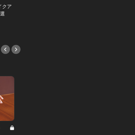
ミルフ
イクア
有名芸能人も常連な喫茶店の人気洋
たくな
6選
食メニューベスト４！
#鮨
#カフェ
8
男と女の答えあわせ【A】 Vol.308