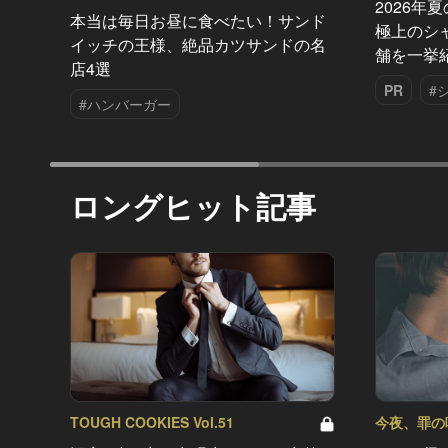
2026年
本当は毎日お昼に食べたい！サンド
極上のシ
イッチの王様、絶品カツサンドの名
舗を一挙
店4選
PR
#
#ハンバーガー
ロングヒット記事
TOUGH COOKIES Vol.51
今夜、罪の味を