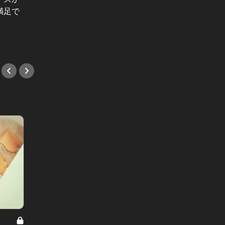
満足で
へ。路地裏の名店は酒のアテが絶品
が止ま
すぎて悶絶した！
線とは
#とんかつ
#麺
“トロ