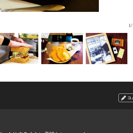
元祖ロースカツ
1/
コ