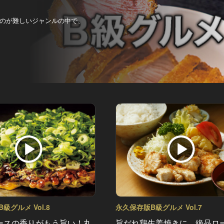
のが難しいジャンルの中で、
級グルメ Vol.8
永久保存版B級グルメ Vol.7
ースの香りがもう旨い！丸
旨だれ鶏生姜焼きに、絶品ロ