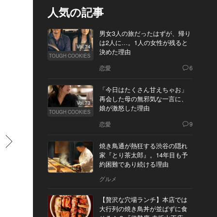
人気の記事
男女3人の旅だったはずが、帰り
は2人に…。1人の女性が残ると
Vol.74
決めた理由
TOUGH COOKIES
恋愛
6
「今日はたくさん甘えちゃお」
再会した母の無邪気な一言に、
Vol.73
娘が激怒した理由
TOUGH COOKIES
恋愛
9
すすむ
焼き鳥通が熱狂する渋谷の隠れ
家『とり茶太郎』。14年目も予
約困難であり続ける理由
グルメ
【贅沢な穴場ランチ】本店では
大行列の焼き鳥丼が並ばずに食